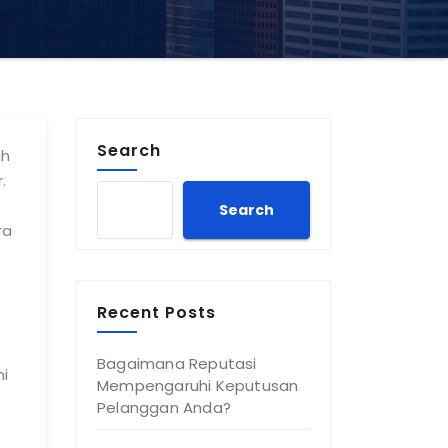
Search
ah
.
Search
ra
Recent Posts
Bagaimana Reputasi
ni
Mempengaruhi Keputusan
Pelanggan Anda?