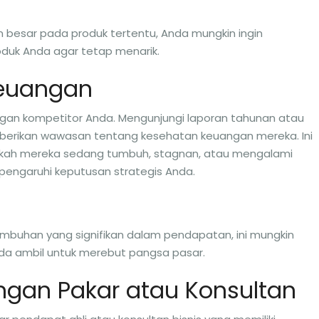
 besar pada produk tertentu, Anda mungkin ingin
oduk Anda agar tetap menarik.
 Keuangan
angan kompetitor Anda. Mengunjungi laporan tahunan atau
mberikan wawasan tentang kesehatan keuangan mereka. Ini
h mereka sedang tumbuh, stagnan, atau mengalami
pengaruhi keputusan strategis Anda.
mbuhan yang signifikan dalam pendapatan, ini mungkin
da ambil untuk merebut pangsa pasar.
engan Pakar atau Konsultan