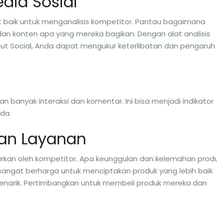
dia Sosial
 baik untuk menganalisis kompetitor. Pantau bagaimana
an konten apa yang mereka bagikan. Dengan alat analisis
out Social, Anda dapat mengukur keterlibatan dan pengaruh
 banyak interaksi dan komentar. Ini bisa menjadi indikator
nda.
 dan Layanan
warkan oleh kompetitor. Apa keunggulan dan kelemahan prod
 sangat berharga untuk menciptakan produk yang lebih baik
narik. Pertimbangkan untuk membeli produk mereka dan