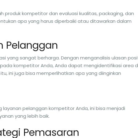
lah produk kompetitor dan evaluasi kualitas, packaging, dan
ntukan apa yang harus diperbaiki atau ditawarkan dalam
an Pelanggan
si yang sangat berharga. Dengan menganalisis ulasan posit
epada kompetitor Anda, Anda dapat mengidentifikasi area d
tu, ini juga bisa memperlihatkan apa yang diinginkan
layanan pelanggan kompetitor Anda, ini bisa menjadi
anan yang lebih baik.
rategi Pemasaran