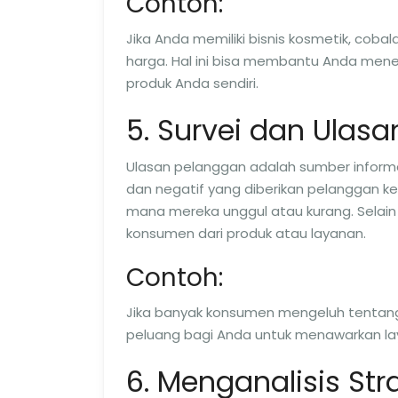
Contoh:
Jika Anda memiliki bisnis kosmetik, coba
harga. Hal ini bisa membantu Anda mene
produk Anda sendiri.
5. Survei dan Ulas
Ulasan pelanggan adalah sumber informa
dan negatif yang diberikan pelanggan k
mana mereka unggul atau kurang. Selain i
konsumen dari produk atau layanan.
Contoh:
Jika banyak konsumen mengeluh tentang 
peluang bagi Anda untuk menawarkan lay
6. Menganalisis St