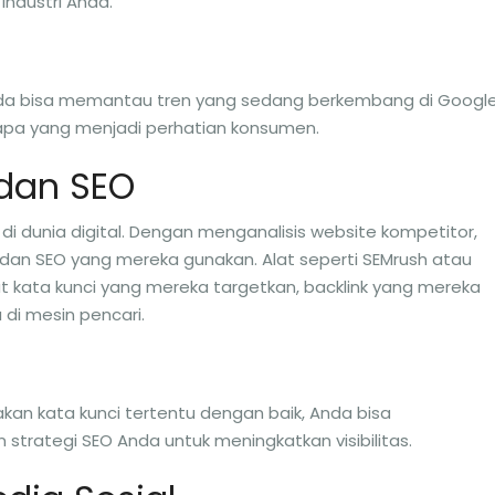
industri Anda.
 Anda bisa memantau tren yang sedang berkembang di Googl
 apa yang menjadi perhatian konsumen.
 dan SEO
di dunia digital. Dengan menganalisis website kompetitor,
an SEO yang mereka gunakan. Alat seperti SEMrush atau
 kata kunci yang mereka targetkan, backlink yang mereka
 di mesin pencari.
kan kata kunci tertentu dengan baik, Anda bisa
rategi SEO Anda untuk meningkatkan visibilitas.