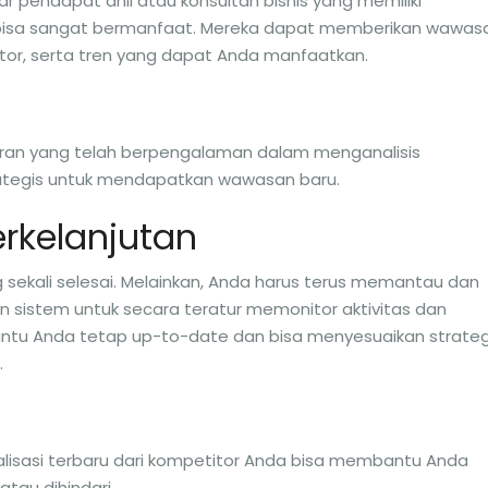
 pendapat ahli atau konsultan bisnis yang memiliki
bisa sangat bermanfaat. Mereka dapat memberikan wawas
or, serta tren yang dapat Anda manfaatkan.
ran yang telah berpengalaman dalam menganalisis
trategis untuk mendapatkan wawasan baru.
erkelanjutan
g sekali selesai. Melainkan, Anda harus terus memantau dan
n sistem untuk secara teratur memonitor aktivitas dan
u Anda tetap up-to-date dan bisa menyesuaikan strateg
.
lisasi terbaru dari kompetitor Anda bisa membantu Anda
atau dihindari.