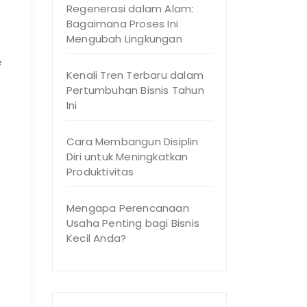
Regenerasi dalam Alam:
Bagaimana Proses Ini
Mengubah Lingkungan
e
Kenali Tren Terbaru dalam
Pertumbuhan Bisnis Tahun
Ini
Cara Membangun Disiplin
Diri untuk Meningkatkan
Produktivitas
Mengapa Perencanaan
Usaha Penting bagi Bisnis
Kecil Anda?