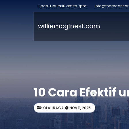
Open-Hours:10 am to 7pm
info@themeansa
williemcginest.com
10 Cara Efektif
OLAHRAGA
NOV 11, 2025