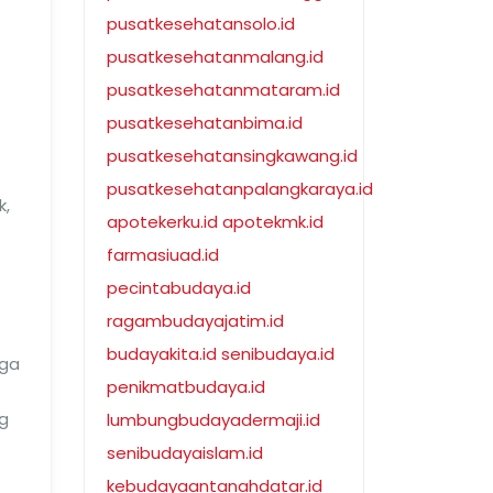
pusatkesehatansolo.id
pusatkesehatanmalang.id
pusatkesehatanmataram.id
pusatkesehatanbima.id
pusatkesehatansingkawang.id
pusatkesehatanpalangkaraya.id
k,
apotekerku.id
apotekmk.id
farmasiuad.id
pecintabudaya.id
ragambudayajatim.id
budayakita.id
senibudaya.id
rga
penikmatbudaya.id
ng
lumbungbudayadermaji.id
senibudayaislam.id
kebudayaantanahdatar.id