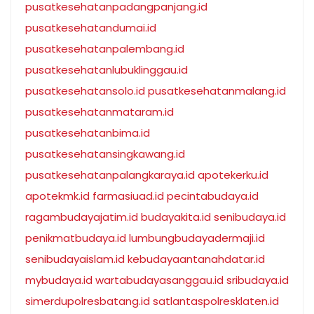
pusatkesehatanpadangpanjang.id
pusatkesehatandumai.id
pusatkesehatanpalembang.id
pusatkesehatanlubuklinggau.id
pusatkesehatansolo.id
pusatkesehatanmalang.id
pusatkesehatanmataram.id
pusatkesehatanbima.id
pusatkesehatansingkawang.id
pusatkesehatanpalangkaraya.id
apotekerku.id
apotekmk.id
farmasiuad.id
pecintabudaya.id
ragambudayajatim.id
budayakita.id
senibudaya.id
penikmatbudaya.id
lumbungbudayadermaji.id
senibudayaislam.id
kebudayaantanahdatar.id
mybudaya.id
wartabudayasanggau.id
sribudaya.id
simerdupolresbatang.id
satlantaspolresklaten.id