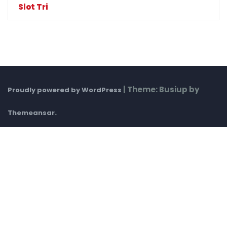
Slot Tri
|
Theme: Busiup by
Proudly powered by WordPress
.
Themeansar