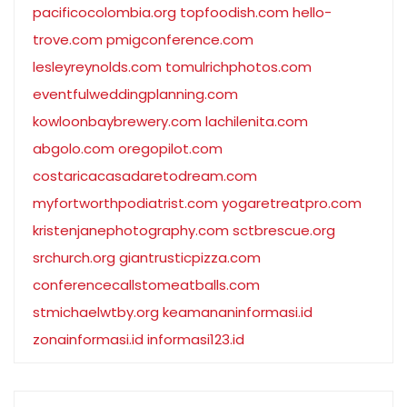
pacificocolombia.org
topfoodish.com
hello-
trove.com
pmigconference.com
lesleyreynolds.com
tomulrichphotos.com
eventfulweddingplanning.com
kowloonbaybrewery.com
lachilenita.com
abgolo.com
oregopilot.com
costaricacasadaretodream.com
myfortworthpodiatrist.com
yogaretreatpro.com
kristenjanephotography.com
sctbrescue.org
srchurch.org
giantrusticpizza.com
conferencecallstomeatballs.com
stmichaelwtby.org
keamananinformasi.id
zonainformasi.id
informasi123.id