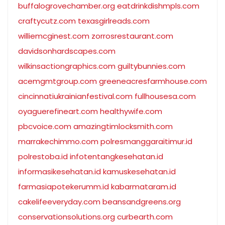
buffalogrovechamber.org
eatdrinkdishmpls.com
craftycutz.com
texasgirlreads.com
williemcginest.com
zorrosrestaurant.com
davidsonhardscapes.com
wilkinsactiongraphics.com
guiltybunnies.com
acemgmtgroup.com
greeneacresfarmhouse.com
cincinnatiukrainianfestival.com
fullhousesa.com
oyaguerefineart.com
healthywife.com
pbcvoice.com
amazingtimlocksmith.com
marrakechimmo.com
polresmanggaraitimur.id
polrestoba.id
infotentangkesehatan.id
informasikesehatan.id
kamuskesehatan.id
farmasiapotekerumm.id
kabarmataram.id
cakelifeeveryday.com
beansandgreens.org
conservationsolutions.org
curbearth.com