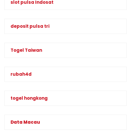
slot pulsa Indosat
deposit pulsa tri
Togel Taiwan
rubah4d
togel hongkong
Data Macau