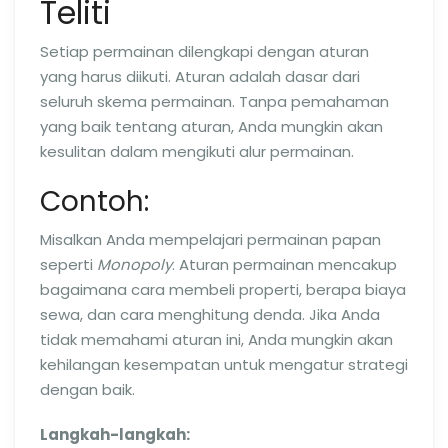
Teliti
Setiap permainan dilengkapi dengan aturan
yang harus diikuti. Aturan adalah dasar dari
seluruh skema permainan. Tanpa pemahaman
yang baik tentang aturan, Anda mungkin akan
kesulitan dalam mengikuti alur permainan.
Contoh:
Misalkan Anda mempelajari permainan papan
seperti
Monopoly
. Aturan permainan mencakup
bagaimana cara membeli properti, berapa biaya
sewa, dan cara menghitung denda. Jika Anda
tidak memahami aturan ini, Anda mungkin akan
kehilangan kesempatan untuk mengatur strategi
dengan baik.
Langkah-langkah: