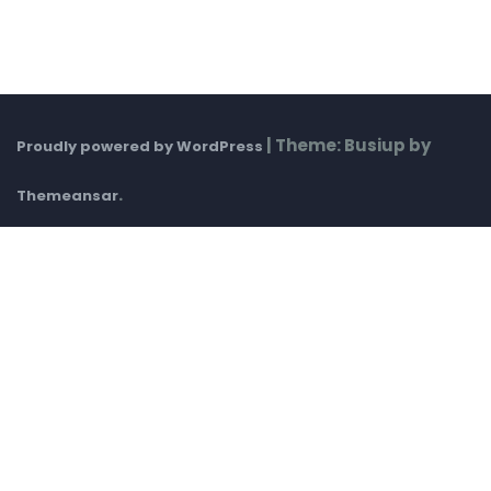
|
Theme: Busiup by
Proudly powered by WordPress
.
Themeansar