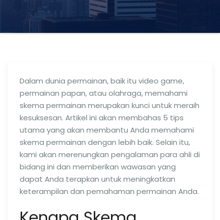
Dalam dunia permainan, baik itu video game,
permainan papan, atau olahraga, memahami
skema permainan merupakan kunci untuk meraih
kesuksesan. Artikel ini akan membahas 5 tips
utama yang akan membantu Anda memahami
skema permainan dengan lebih baik. Selain itu,
kami akan merenungkan pengalaman para ahli di
bidang ini dan memberikan wawasan yang
dapat Anda terapkan untuk meningkatkan
keterampilan dan pemahaman permainan Anda.
Kenapa Skema