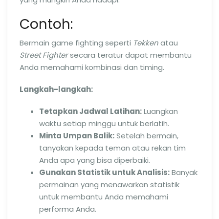
Contoh:
Bermain game fighting seperti
Tekken
atau
Street Fighter
secara teratur dapat membantu
Anda memahami kombinasi dan timing.
Langkah-langkah:
Tetapkan Jadwal Latihan:
Luangkan
waktu setiap minggu untuk berlatih.
Minta Umpan Balik:
Setelah bermain,
tanyakan kepada teman atau rekan tim
Anda apa yang bisa diperbaiki.
Gunakan Statistik untuk Analisis:
Banyak
permainan yang menawarkan statistik
untuk membantu Anda memahami
performa Anda.