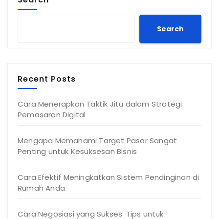
Search
Recent Posts
Cara Menerapkan Taktik Jitu dalam Strategi
Pemasaran Digital
Mengapa Memahami Target Pasar Sangat
Penting untuk Kesuksesan Bisnis
Cara Efektif Meningkatkan Sistem Pendinginan di
Rumah Anda
Cara Negosiasi yang Sukses: Tips untuk