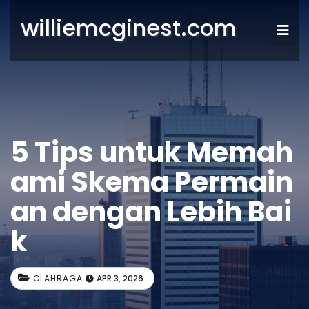
williemcginest.com
5 Tips untuk Memah
ami Skema Permain
an dengan Lebih Bai
k
OLAHRAGA
APR 3, 2026