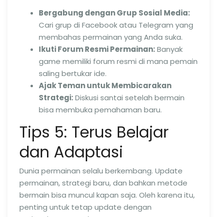
Bergabung dengan Grup Sosial Media:
Cari grup di Facebook atau Telegram yang
membahas permainan yang Anda suka.
Ikuti Forum Resmi Permainan:
Banyak
game memiliki forum resmi di mana pemain
saling bertukar ide.
Ajak Teman untuk Membicarakan
Strategi:
Diskusi santai setelah bermain
bisa membuka pemahaman baru.
Tips 5: Terus Belajar
dan Adaptasi
Dunia permainan selalu berkembang. Update
permainan, strategi baru, dan bahkan metode
bermain bisa muncul kapan saja. Oleh karena itu,
penting untuk tetap update dengan