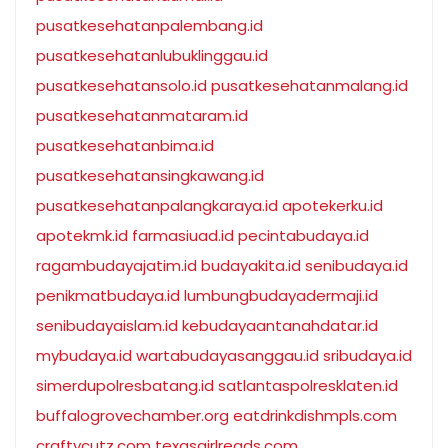
pusatkesehatanpalembang.id
pusatkesehatanlubuklinggau.id
pusatkesehatansolo.id
pusatkesehatanmalang.id
pusatkesehatanmataram.id
pusatkesehatanbima.id
pusatkesehatansingkawang.id
pusatkesehatanpalangkaraya.id
apotekerku.id
apotekmk.id
farmasiuad.id
pecintabudaya.id
ragambudayajatim.id
budayakita.id
senibudaya.id
penikmatbudaya.id
lumbungbudayadermaji.id
senibudayaislam.id
kebudayaantanahdatar.id
mybudaya.id
wartabudayasanggau.id
sribudaya.id
simerdupolresbatang.id
satlantaspolresklaten.id
buffalogrovechamber.org
eatdrinkdishmpls.com
craftycutz.com
texasgirlreads.com