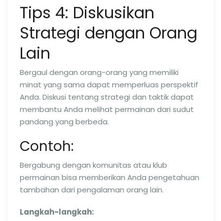
Tips 4: Diskusikan
Strategi dengan Orang
Lain
Bergaul dengan orang-orang yang memiliki
minat yang sama dapat memperluas perspektif
Anda. Diskusi tentang strategi dan taktik dapat
membantu Anda melihat permainan dari sudut
pandang yang berbeda.
Contoh:
Bergabung dengan komunitas atau klub
permainan bisa memberikan Anda pengetahuan
tambahan dari pengalaman orang lain.
Langkah-langkah: