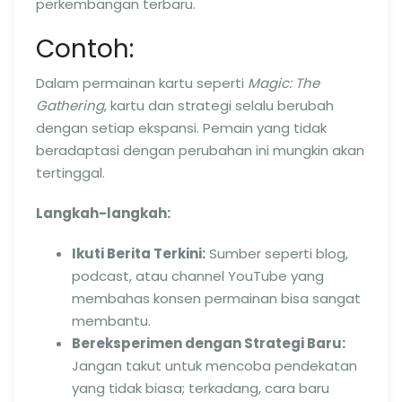
perkembangan terbaru.
Contoh:
Dalam permainan kartu seperti
Magic: The
Gathering
, kartu dan strategi selalu berubah
dengan setiap ekspansi. Pemain yang tidak
beradaptasi dengan perubahan ini mungkin akan
tertinggal.
Langkah-langkah:
Ikuti Berita Terkini:
Sumber seperti blog,
podcast, atau channel YouTube yang
membahas konsen permainan bisa sangat
membantu.
Bereksperimen dengan Strategi Baru:
Jangan takut untuk mencoba pendekatan
yang tidak biasa; terkadang, cara baru