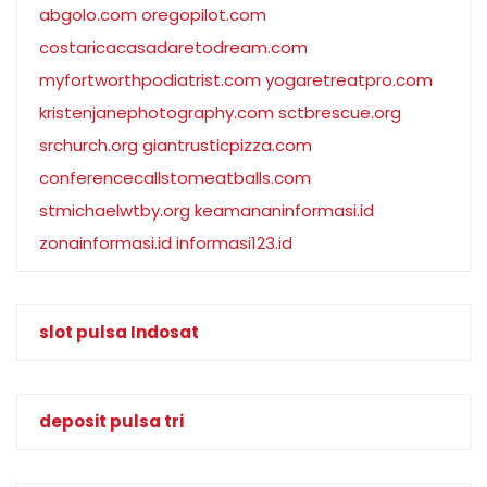
abgolo.com
oregopilot.com
costaricacasadaretodream.com
myfortworthpodiatrist.com
yogaretreatpro.com
kristenjanephotography.com
sctbrescue.org
srchurch.org
giantrusticpizza.com
conferencecallstomeatballs.com
stmichaelwtby.org
keamananinformasi.id
zonainformasi.id
informasi123.id
slot pulsa Indosat
deposit pulsa tri