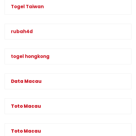
Togel Taiwan
rubah4d
togel hongkong
Data Macau
Toto Macau
Toto Macau