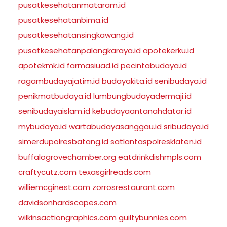
pusatkesehatanmataram.id
pusatkesehatanbima.id
pusatkesehatansingkawang.id
pusatkesehatanpalangkaraya.id
apotekerku.id
apotekmk.id
farmasiuad.id
pecintabudaya.id
ragambudayajatim.id
budayakita.id
senibudaya.id
penikmatbudaya.id
lumbungbudayadermaji.id
senibudayaislam.id
kebudayaantanahdatar.id
mybudaya.id
wartabudayasanggau.id
sribudaya.id
simerdupolresbatang.id
satlantaspolresklaten.id
buffalogrovechamber.org
eatdrinkdishmpls.com
craftycutz.com
texasgirlreads.com
williemcginest.com
zorrosrestaurant.com
davidsonhardscapes.com
wilkinsactiongraphics.com
guiltybunnies.com