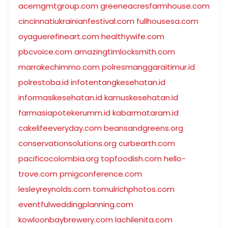
acemgmtgroup.com
greeneacresfarmhouse.com
cincinnatiukrainianfestival.com
fullhousesa.com
oyaguerefineart.com
healthywife.com
pbcvoice.com
amazingtimlocksmith.com
marrakechimmo.com
polresmanggaraitimur.id
polrestoba.id
infotentangkesehatan.id
informasikesehatan.id
kamuskesehatan.id
farmasiapotekerumm.id
kabarmataram.id
cakelifeeveryday.com
beansandgreens.org
conservationsolutions.org
curbearth.com
pacificocolombia.org
topfoodish.com
hello-
trove.com
pmigconference.com
lesleyreynolds.com
tomulrichphotos.com
eventfulweddingplanning.com
kowloonbaybrewery.com
lachilenita.com