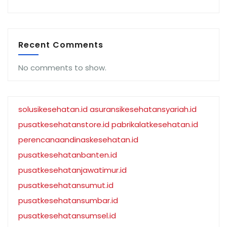
Recent Comments
No comments to show.
solusikesehatan.id
asuransikesehatansyariah.id
pusatkesehatanstore.id
pabrikalatkesehatan.id
perencanaandinaskesehatan.id
pusatkesehatanbanten.id
pusatkesehatanjawatimur.id
pusatkesehatansumut.id
pusatkesehatansumbar.id
pusatkesehatansumsel.id