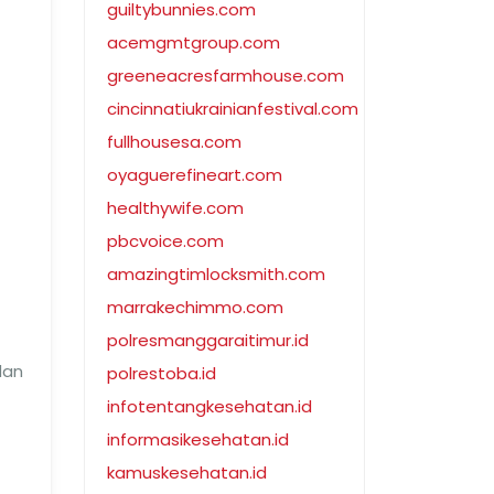
guiltybunnies.com
acemgmtgroup.com
greeneacresfarmhouse.com
cincinnatiukrainianfestival.com
fullhousesa.com
oyaguerefineart.com
healthywife.com
pbcvoice.com
amazingtimlocksmith.com
marrakechimmo.com
polresmanggaraitimur.id
dan
polrestoba.id
infotentangkesehatan.id
informasikesehatan.id
kamuskesehatan.id