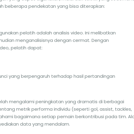
lah beberapa pendekatan yang bisa diterapkan:
nakan pelatih adalah analisis video. Ini melibatkan
mudian menganalisisnya dengan cermat. Dengan
deo, pelatih dapat:
ci yang berpengaruh terhadap hasil pertandingan
telah mengalami peningkatan yang dramatis di berbagai
ng metrik performa individu (seperti gol, assist, tackles,
mahami bagaimana setiap pemain berkontribusi pada tim. Al
nyediakan data yang mendalam.