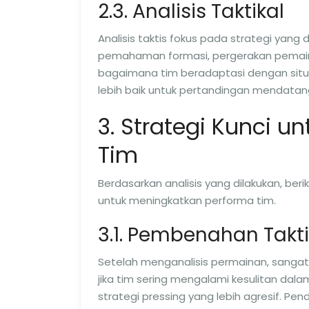
2.3. Analisis Taktikal
Analisis taktis fokus pada strategi yan
pemahaman formasi, pergerakan pemain,
bagaimana tim beradaptasi dengan situ
lebih baik untuk pertandingan mendatan
3. Strategi Kunci 
Tim
Berdasarkan analisis yang dilakukan, ber
untuk meningkatkan performa tim.
3.1. Pembenahan Takt
Setelah menganalisis permainan, sangat 
jika tim sering mengalami kesulitan da
strategi pressing yang lebih agresif. P