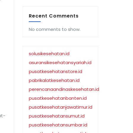
Recent Comments
No comments to show.
solusikesehatan.id
asuransikesehatansyariah.id
pusatkesehatanstore.id
pabrikalatkesehatan.id
perencanaandinaskesehatan.id
pusatkesehatanbanten.id
pusatkesehatanjawatimur.id
at-
pusatkesehatansumut.id
pusatkesehatansumbar.id