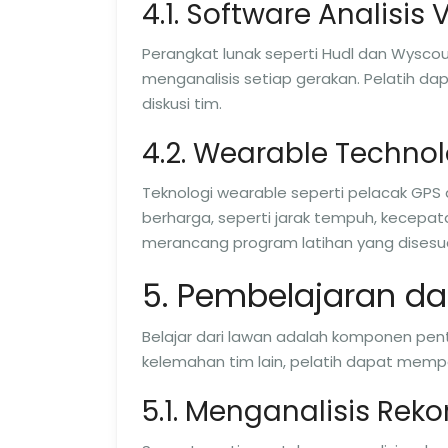
4.1. Software Analisis 
Perangkat lunak seperti Hudl dan Wys
menganalisis setiap gerakan. Pelatih
diskusi tim.
4.2. Wearable Techno
Teknologi wearable seperti pelacak GPS
berharga, seperti jarak tempuh, kecepa
merancang program latihan yang disesua
5. Pembelajaran dar
Belajar dari lawan adalah komponen pent
kelemahan tim lain, pelatih dapat mempe
5.1. Menganalisis Re