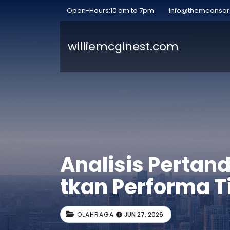
Open-Hours:10 am to 7pm
info@themeansa
williemcginest.com
Analisis Pertan
tkan Performa 
OLAHRAGA
JUN 27, 2026