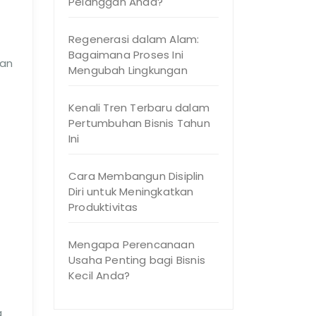
Pelanggan Anda?
Regenerasi dalam Alam:
Bagaimana Proses Ini
kan
Mengubah Lingkungan
Kenali Tren Terbaru dalam
Pertumbuhan Bisnis Tahun
Ini
Cara Membangun Disiplin
Diri untuk Meningkatkan
Produktivitas
Mengapa Perencanaan
Usaha Penting bagi Bisnis
Kecil Anda?
a