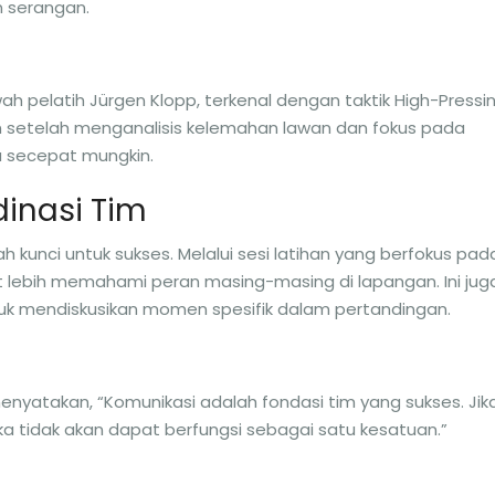
 serangan.
awah pelatih Jürgen Klopp, terkenal dengan taktik High-Pressi
setelah menganalisis kelemahan lawan dan fokus pada
 secepat mungkin.
dinasi Tim
 kunci untuk sukses. Melalui sesi latihan yang berfokus pad
t lebih memahami peran masing-masing di lapangan. Ini jug
uk mendiskusikan momen spesifik dalam pertandingan.
menyatakan, “Komunikasi adalah fondasi tim yang sukses. Jik
ka tidak akan dapat berfungsi sebagai satu kesatuan.”