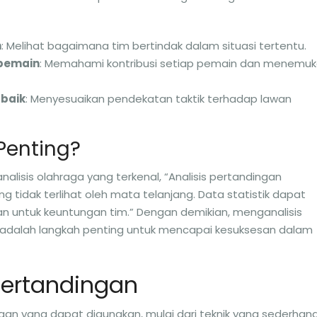
n
: Melihat bagaimana tim bertindak dalam situasi tertentu.
 pemain
: Memahami kontribusi setiap pemain dan menemu
 baik
: Menyesuaikan pendekatan taktik terhadap lawan
Penting?
analisis olahraga yang terkenal, “Analisis pertandingan
 tidak terlihat oleh mata telanjang. Data statistik dapat
n untuk keuntungan tim.” Dengan demikian, menganalisis
 adalah langkah penting untuk mencapai kesuksesan dalam
 Pertandingan
gan yang dapat digunakan, mulai dari teknik yang sederhan