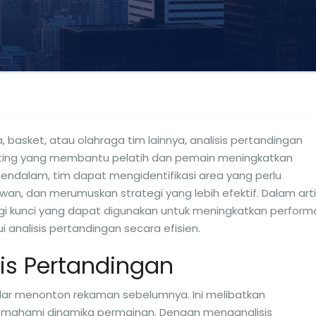
, basket, atau olahraga tim lainnya, analisis pertandingan
nting yang membantu pelatih dan pemain meningkatkan
mendalam, tim dapat mengidentifikasi area yang perlu
wan, dan merumuskan strategi yang lebih efektif. Dalam arti
egi kunci yang dapat digunakan untuk meningkatkan perform
i analisis pertandingan secara efisien.
sis Pertandingan
dar menonton rekaman sebelumnya. Ini melibatkan
mahami dinamika permainan. Dengan menganalisis