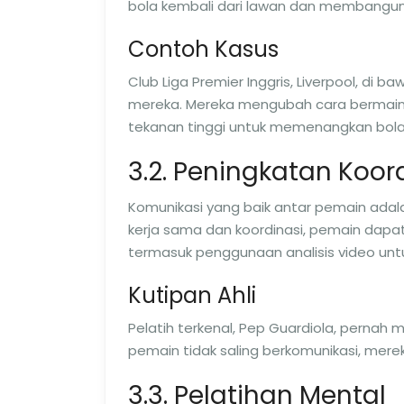
bola kembali dari lawan dan membangun
Contoh Kasus
Club Liga Premier Inggris, Liverpool, di b
mereka. Mereka mengubah cara bermain 
tekanan tinggi untuk memenangkan bola
3.2. Peningkatan Koor
Komunikasi yang baik antar pemain adalah
kerja sama dan koordinasi, pemain dapa
termasuk penggunaan analisis video unt
Kutipan Ahli
Pelatih terkenal, Pep Guardiola, pernah 
pemain tidak saling berkomunikasi, mere
3.3. Pelatihan Mental