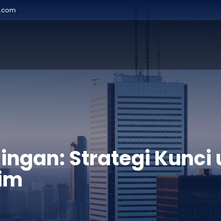
r.com
dingan: Strategi Kunc
Tim