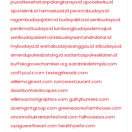
pusatkesehatanpalangkaraya.id
apotekerku.id
apotekmk.id
farmasiuad.id
pecintabudaya.id
ragambudayajatim.id
budayakita.id
senibudaya.id
penikmatbudaya.id
lumbungbudayadermaji.id
senibudayaislam.id
kebudayaantanahdatar.id
mybudaya.id
wartabudayasanggau.id
sribudaya.id
simerdupolresbatang.id
satlantaspolresklaten.id
buffalogrovechamber.org
eatdrinkdishmpls.com
craftycutz.com
texasgirlreads.com
williemcginest.com
zorrosrestaurant.com
davidsonhardscapes.com
wilkinsactiongraphics.com
guiltybunnies.com
acemgmtgroup.com
greeneacresfarmhouse.com
cincinnatiukrainianfestival.com
fullhousesa.com
oyaguerefineart.com
healthywife.com