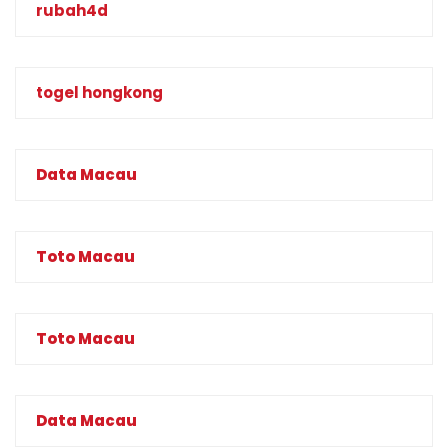
rubah4d
togel hongkong
Data Macau
Toto Macau
Toto Macau
Data Macau