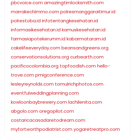
pbcvoice.com
amazingtimlocksmith.com
marrakechimmo.com
polresmanggaraitimur.id
polrestoba.id
infotentangkesehatan.id
informasikesehatan.id
kamuskesehatan.id
farmasiapotekerumm.id
kabarmataram.id
cakelifeeveryday.com
beansandgreens.org
conservationsolutions.org
curbearth.com
pacificocolombia.org
topfoodish.com
hello-
trove.com
pmigconference.com
lesleyreynolds.com
tomulrichphotos.com
eventfulweddingplanning.com
kowloonbaybrewery.com
lachilenita.com
abgolo.com
oregopilot.com
costaricacasadaretodream.com
myfortworthpodiatrist.com
yogaretreatpro.com