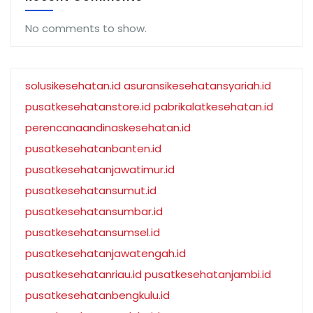
No comments to show.
solusikesehatan.id
asuransikesehatansyariah.id
pusatkesehatanstore.id
pabrikalatkesehatan.id
perencanaandinaskesehatan.id
pusatkesehatanbanten.id
pusatkesehatanjawatimur.id
pusatkesehatansumut.id
pusatkesehatansumbar.id
pusatkesehatansumsel.id
pusatkesehatanjawatengah.id
pusatkesehatanriau.id
pusatkesehatanjambi.id
pusatkesehatanbengkulu.id