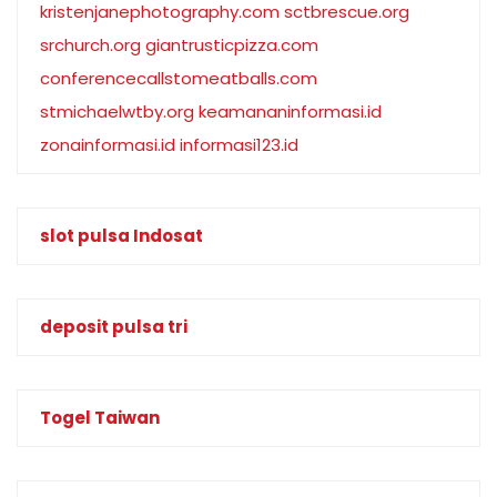
kristenjanephotography.com
sctbrescue.org
srchurch.org
giantrusticpizza.com
conferencecallstomeatballs.com
stmichaelwtby.org
keamananinformasi.id
zonainformasi.id
informasi123.id
slot pulsa Indosat
deposit pulsa tri
Togel Taiwan