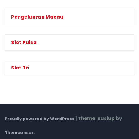
Pengeluaran Macau
Slot Pulsa
Slot Tri
|
Theme: Busiup by
Proudly powered by WordPress
.
Themeansar