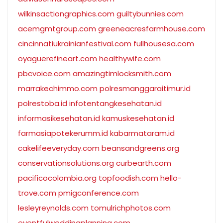
wilkinsactiongraphics.com
guiltybunnies.com
acemgmtgroup.com
greeneacresfarmhouse.com
cincinnatiukrainianfestival.com
fullhousesa.com
oyaguerefineart.com
healthywife.com
pbcvoice.com
amazingtimlocksmith.com
marrakechimmo.com
polresmanggaraitimur.id
polrestoba.id
infotentangkesehatan.id
informasikesehatan.id
kamuskesehatan.id
farmasiapotekerumm.id
kabarmataram.id
cakelifeeveryday.com
beansandgreens.org
conservationsolutions.org
curbearth.com
pacificocolombia.org
topfoodish.com
hello-
trove.com
pmigconference.com
lesleyreynolds.com
tomulrichphotos.com
eventfulweddingplanning.com