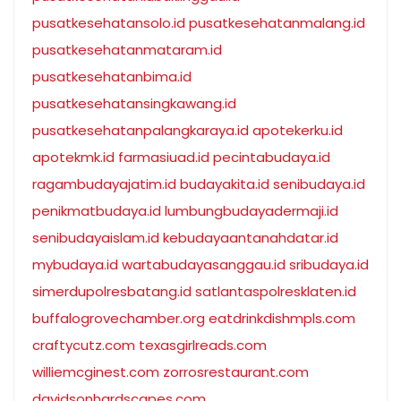
pusatkesehatansolo.id
pusatkesehatanmalang.id
pusatkesehatanmataram.id
pusatkesehatanbima.id
pusatkesehatansingkawang.id
pusatkesehatanpalangkaraya.id
apotekerku.id
apotekmk.id
farmasiuad.id
pecintabudaya.id
ragambudayajatim.id
budayakita.id
senibudaya.id
penikmatbudaya.id
lumbungbudayadermaji.id
senibudayaislam.id
kebudayaantanahdatar.id
mybudaya.id
wartabudayasanggau.id
sribudaya.id
simerdupolresbatang.id
satlantaspolresklaten.id
buffalogrovechamber.org
eatdrinkdishmpls.com
craftycutz.com
texasgirlreads.com
williemcginest.com
zorrosrestaurant.com
davidsonhardscapes.com