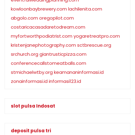
kowloonbaybrewery.com
lachilenita.com
abgolo.com
oregopilot.com
costaricacasadaretodream.com
myfortworthpodiatrist.com
yogaretreatpro.com
kristenjanephotography.com
sctbrescue.org
srchurch.org
giantrusticpizza.com
conferencecallstomeatballs.com
stmichaelwtby.org
keamananinformasi.id
zonainformasi.id
informasi123.id
slot pulsa Indosat
deposit pulsa tri