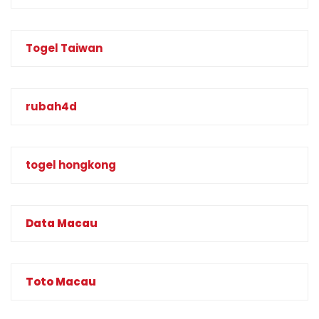
Togel Taiwan
rubah4d
togel hongkong
Data Macau
Toto Macau