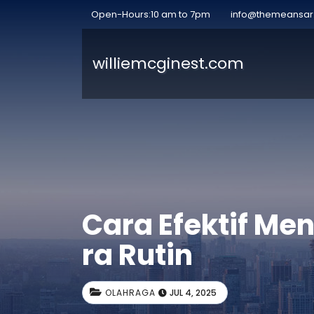
Open-Hours:10 am to 7pm
info@themeansa
williemcginest.com
Cara Efektif Me
ra Rutin
OLAHRAGA
JUL 4, 2025