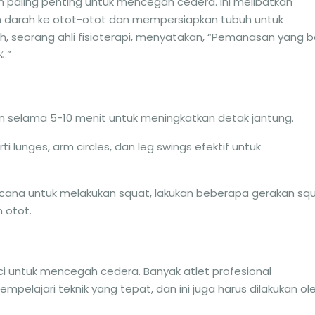
paling penting untuk mencegah cedera. Ini melibatkan
ran darah ke otot-otot dan mempersiapkan tubuh untuk
mith, seorang ahli fisioterapi, menyatakan, “Pemanasan yang b
%.”
gan selama 5-10 menit untuk meningkatkan detak jantung.
ti lunges, arm circles, dan leg swings efektif untuk
ncana untuk melakukan squat, lakukan beberapa gerakan sq
 otot.
ci untuk mencegah cedera. Banyak atlet profesional
elajari teknik yang tepat, dan ini juga harus dilakukan ol