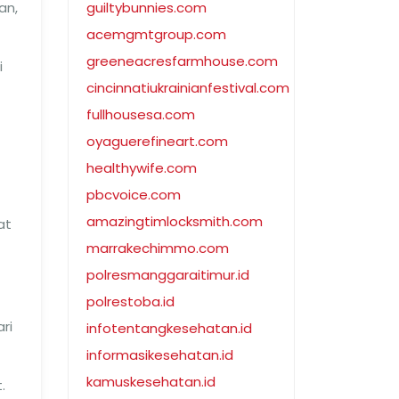
an,
guiltybunnies.com
acemgmtgroup.com
greeneacresfarmhouse.com
i
cincinnatiukrainianfestival.com
fullhousesa.com
oyaguerefineart.com
healthywife.com
pbcvoice.com
amazingtimlocksmith.com
at
marrakechimmo.com
polresmanggaraitimur.id
polrestoba.id
ri
infotentangkesehatan.id
informasikesehatan.id
kamuskesehatan.id
.