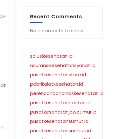
aik
Recent Comments
No comments to show.
solusikesehatan.id
asuransikesehatansyariah.id
pusatkesehatanstore.id
pabrikalatkesehatan.id
uat
perencanaandinaskesehatan.id
pusatkesehatanbanten.id
pusatkesehatanjawatimur.id
pusatkesehatansumut.id
eh
pusatkesehatansumbar.id