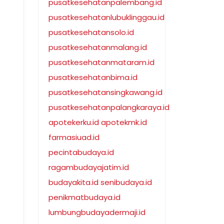
pusatkesehatanpalembang.id
pusatkesehatanlubuklinggau.id
pusatkesehatansolo.id
pusatkesehatanmalang.id
pusatkesehatanmataram.id
pusatkesehatanbima.id
pusatkesehatansingkawang.id
pusatkesehatanpalangkaraya.id
apotekerku.id
apotekmk.id
farmasiuad.id
pecintabudaya.id
ragambudayajatim.id
budayakita.id
senibudaya.id
penikmatbudaya.id
lumbungbudayadermaji.id