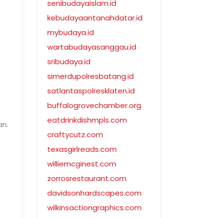
senibudayaislam.id
kebudayaantanahdatar.id
mybudaya.id
wartabudayasanggau.id
sribudaya.id
simerdupolresbatang.id
satlantaspolresklaten.id
t
buffalogrovechamber.org
eatdrinkdishmpls.com
an.
craftycutz.com
texasgirlreads.com
williemcginest.com
zorrosrestaurant.com
davidsonhardscapes.com
wilkinsactiongraphics.com