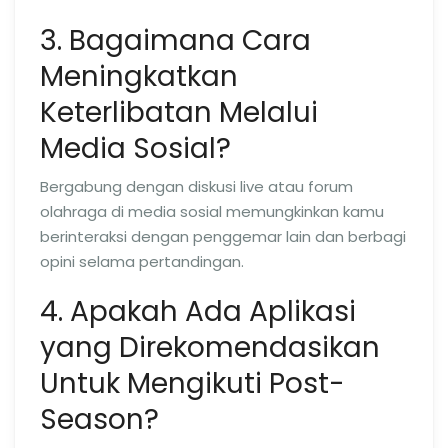
3. Bagaimana Cara
Meningkatkan
Keterlibatan Melalui
Media Sosial?
Bergabung dengan diskusi live atau forum
olahraga di media sosial memungkinkan kamu
berinteraksi dengan penggemar lain dan berbagi
opini selama pertandingan.
4. Apakah Ada Aplikasi
yang Direkomendasikan
Untuk Mengikuti Post-
Season?