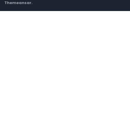
.
Themeansar