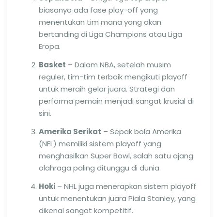
biasanya ada fase play-off yang
menentukan tim mana yang akan
bertanding di Liga Champions atau Liga
Eropa.
Basket
– Dalam NBA, setelah musim
reguler, tim-tim terbaik mengikuti playoff
untuk meraih gelar juara. Strategi dan
performa pemain menjadi sangat krusial di
sini.
Amerika Serikat
– Sepak bola Amerika
(NFL) memiliki sistem playoff yang
menghasilkan Super Bowl, salah satu ajang
olahraga paling ditunggu di dunia.
Hoki
– NHL juga menerapkan sistem playoff
untuk menentukan juara Piala Stanley, yang
dikenal sangat kompetitif.