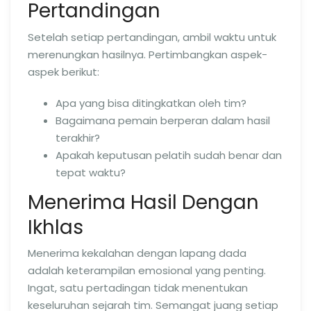
Pertandingan
Setelah setiap pertandingan, ambil waktu untuk
merenungkan hasilnya. Pertimbangkan aspek-
aspek berikut:
Apa yang bisa ditingkatkan oleh tim?
Bagaimana pemain berperan dalam hasil
terakhir?
Apakah keputusan pelatih sudah benar dan
tepat waktu?
Menerima Hasil Dengan
Ikhlas
Menerima kekalahan dengan lapang dada
adalah keterampilan emosional yang penting.
Ingat, satu pertadingan tidak menentukan
keseluruhan sejarah tim. Semangat juang setiap