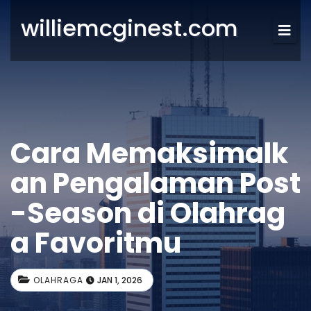
williemcginest.com
Cara Memaksimalk
an Pengalaman Post
-Season di Olahrag
a Favoritmu
OLAHRAGA
JAN 1, 2026