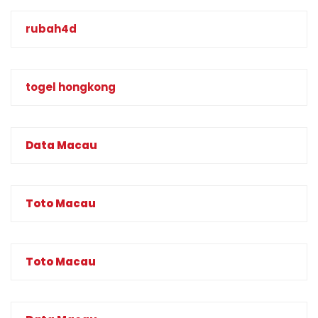
rubah4d
togel hongkong
Data Macau
Toto Macau
Toto Macau