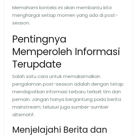
Memahami konteks ini akan membantu kita
menghargai setiap momen yang ada di post-
season.
Pentingnya
Memperoleh Informasi
Terupdate
Salah satu cara untuk memaksimalkan
pengalaman post-season adalah dengan tetap
mendapatkan informasi terbaru terkait tim dan
pemain. Jangan hanya bergantung pada berita
mainstream; telusuri juga sumber-sumber
alternatif.
Menjelajahi Berita dan