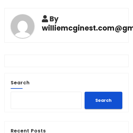
By
williemcginest.com@gm
Search
Search
Recent Posts