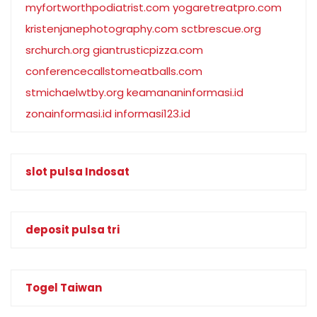
myfortworthpodiatrist.com
yogaretreatpro.com
kristenjanephotography.com
sctbrescue.org
srchurch.org
giantrusticpizza.com
conferencecallstomeatballs.com
stmichaelwtby.org
keamananinformasi.id
zonainformasi.id
informasi123.id
slot pulsa Indosat
deposit pulsa tri
Togel Taiwan