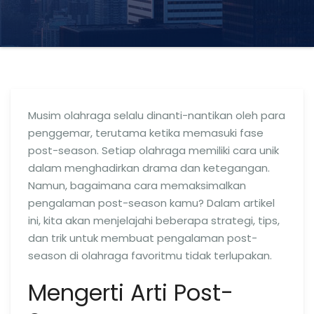
Musim olahraga selalu dinanti-nantikan oleh para
penggemar, terutama ketika memasuki fase
post-season. Setiap olahraga memiliki cara unik
dalam menghadirkan drama dan ketegangan.
Namun, bagaimana cara memaksimalkan
pengalaman post-season kamu? Dalam artikel
ini, kita akan menjelajahi beberapa strategi, tips,
dan trik untuk membuat pengalaman post-
season di olahraga favoritmu tidak terlupakan.
Mengerti Arti Post-