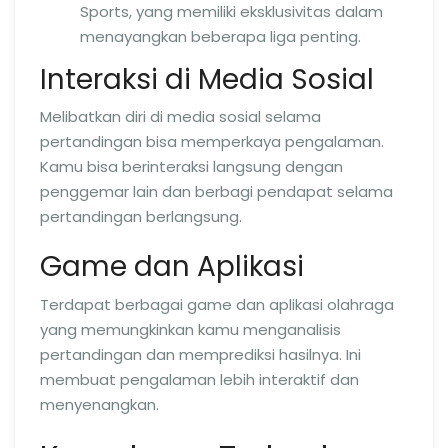
Sports, yang memiliki eksklusivitas dalam
menayangkan beberapa liga penting.
Interaksi di Media Sosial
Melibatkan diri di media sosial selama
pertandingan bisa memperkaya pengalaman.
Kamu bisa berinteraksi langsung dengan
penggemar lain dan berbagi pendapat selama
pertandingan berlangsung.
Game dan Aplikasi
Terdapat berbagai game dan aplikasi olahraga
yang memungkinkan kamu menganalisis
pertandingan dan memprediksi hasilnya. Ini
membuat pengalaman lebih interaktif dan
menyenangkan.