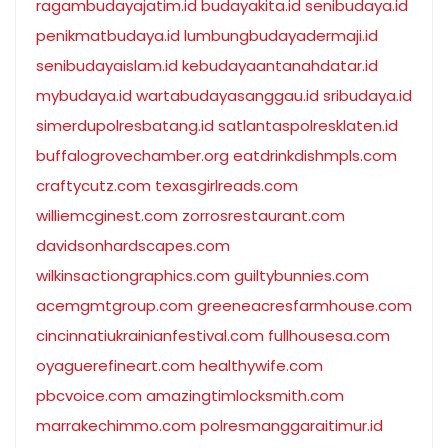
ragambudayajatim.id
budayakita.id
senibudaya.id
penikmatbudaya.id
lumbungbudayadermaji.id
senibudayaislam.id
kebudayaantanahdatar.id
mybudaya.id
wartabudayasanggau.id
sribudaya.id
simerdupolresbatang.id
satlantaspolresklaten.id
buffalogrovechamber.org
eatdrinkdishmpls.com
craftycutz.com
texasgirlreads.com
williemcginest.com
zorrosrestaurant.com
davidsonhardscapes.com
wilkinsactiongraphics.com
guiltybunnies.com
acemgmtgroup.com
greeneacresfarmhouse.com
cincinnatiukrainianfestival.com
fullhousesa.com
oyaguerefineart.com
healthywife.com
pbcvoice.com
amazingtimlocksmith.com
marrakechimmo.com
polresmanggaraitimur.id