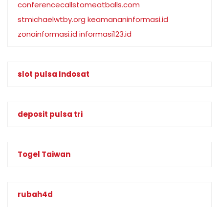
conferencecallstomeatballs.com
stmichaelwtby.org
keamananinformasi.id
zonainformasi.id
informasi123.id
slot pulsa Indosat
deposit pulsa tri
Togel Taiwan
rubah4d