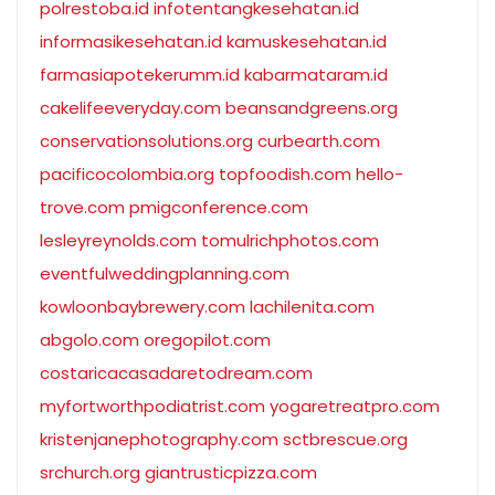
polrestoba.id
infotentangkesehatan.id
informasikesehatan.id
kamuskesehatan.id
farmasiapotekerumm.id
kabarmataram.id
cakelifeeveryday.com
beansandgreens.org
conservationsolutions.org
curbearth.com
pacificocolombia.org
topfoodish.com
hello-
trove.com
pmigconference.com
lesleyreynolds.com
tomulrichphotos.com
eventfulweddingplanning.com
kowloonbaybrewery.com
lachilenita.com
abgolo.com
oregopilot.com
costaricacasadaretodream.com
myfortworthpodiatrist.com
yogaretreatpro.com
kristenjanephotography.com
sctbrescue.org
srchurch.org
giantrusticpizza.com