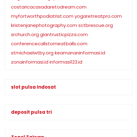
costaricacasadaretodream.com
myfortworthpodiatrist.com
yogaretreatpro.com
kristenjanephotography.com
sctbrescue.org
srchurch.org
giantrusticpizza.com
conferencecallstomeatballs.com
stmichaelwtby.org
keamananinformasi.id
zonainformasi.id
informasi123.id
slot pulsa Indosat
deposit pulsa tri