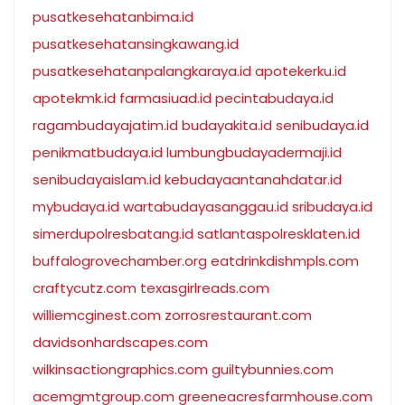
pusatkesehatanbima.id
pusatkesehatansingkawang.id
pusatkesehatanpalangkaraya.id
apotekerku.id
apotekmk.id
farmasiuad.id
pecintabudaya.id
ragambudayajatim.id
budayakita.id
senibudaya.id
penikmatbudaya.id
lumbungbudayadermaji.id
senibudayaislam.id
kebudayaantanahdatar.id
mybudaya.id
wartabudayasanggau.id
sribudaya.id
simerdupolresbatang.id
satlantaspolresklaten.id
buffalogrovechamber.org
eatdrinkdishmpls.com
craftycutz.com
texasgirlreads.com
williemcginest.com
zorrosrestaurant.com
davidsonhardscapes.com
wilkinsactiongraphics.com
guiltybunnies.com
acemgmtgroup.com
greeneacresfarmhouse.com