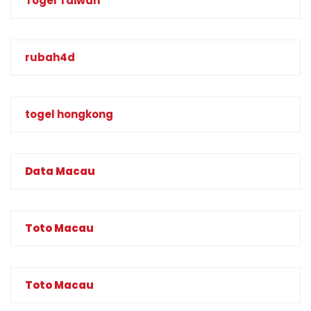
Togel Taiwan
rubah4d
togel hongkong
Data Macau
Toto Macau
Toto Macau