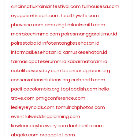
cincinnatiukrainianfestival.com
fullhousesa.com
oyaguerefineart.com
healthywife.com
pbcvoice.com
amazingtimlocksmith.com
marrakechimmo.com
polresmanggaraitimur.id
polrestoba.id
infotentangkesehatan.id
informasikesehatan.id
kamuskesehatan.id
farmasiapotekerumm.id
kabarmataram.id
cakelifeeveryday.com
beansandgreens.org
conservationsolutions.org
curbearth.com
pacificocolombia.org
topfoodish.com
hello-
trove.com
pmigconference.com
lesleyreynolds.com
tomulrichphotos.com
eventfulweddingplanning.com
kowloonbaybrewery.com
lachilenita.com
abgolo.com
oregopilot.com