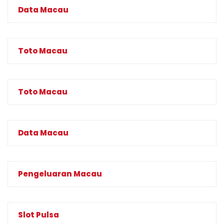
Data Macau
Toto Macau
Toto Macau
Data Macau
Pengeluaran Macau
Slot Pulsa