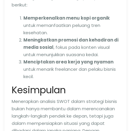
berikut:
Memperkenalkan menu kopi organik
untuk memanfaatkan peluang tren
kesehatan.
Meningkatkan promosi dan kehadiran di
media sosial
, fokus pada konten visual
untuk menunjukkan suasana kedai.
Menciptakan area kerja yang nyaman
untuk menarik freelancer dan pelaku bisnis
kecil.
Kesimpulan
Menerapkan analisis SWOT dalam strategi bisnis
bukan hanya membantu dalam merencanakan
langkah-langkah pendek ke depan, tetapi juga
dalam mempersiapkan situasi yang dapat
dihadapi dalam jangka panjang. Dengan