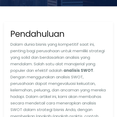
Pendahuluan
Dalam dunia bisnis yang kompetitif saat ini,
penting bagi perusahaan untuk memiliki strategi
yang solid dan berdasarkan analisis yang
mendalam. Salah satu alat manajerial yang
populer dan efektif adalah
analisis SWOT
.
Dengan menggunakan analisis SWOT,
perusahaan dapat mengevaluasi kekuatan,
kelemahan, peluang, dan ancaman yang mereka
hadapi. Dalam artikel ini, kami akan membahas
secara mendetail cara menerapkan analisis
SWOT dalam strategi bisnis Anda, dengan
memberikan langkah-langkah praktis, contoh