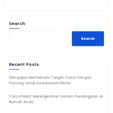
Search
Search
Recent Posts
Mengapa Memahami Target Pasar Sangat
Penting untuk Kesuksesan Bisnis
Cara Efektif Meningkatkan Sistem Pendinginan di
Rumah Anda