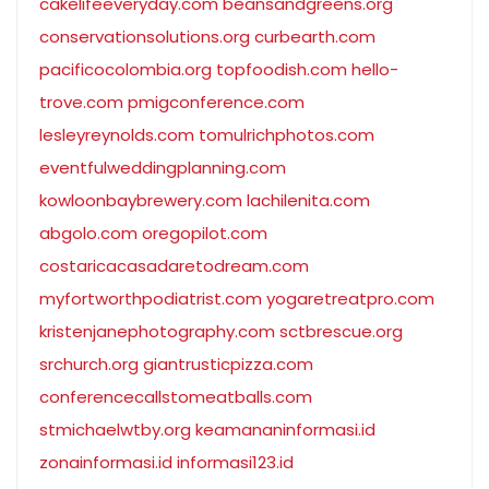
cakelifeeveryday.com
beansandgreens.org
conservationsolutions.org
curbearth.com
pacificocolombia.org
topfoodish.com
hello-
trove.com
pmigconference.com
lesleyreynolds.com
tomulrichphotos.com
eventfulweddingplanning.com
kowloonbaybrewery.com
lachilenita.com
abgolo.com
oregopilot.com
costaricacasadaretodream.com
myfortworthpodiatrist.com
yogaretreatpro.com
kristenjanephotography.com
sctbrescue.org
srchurch.org
giantrusticpizza.com
conferencecallstomeatballs.com
stmichaelwtby.org
keamananinformasi.id
zonainformasi.id
informasi123.id