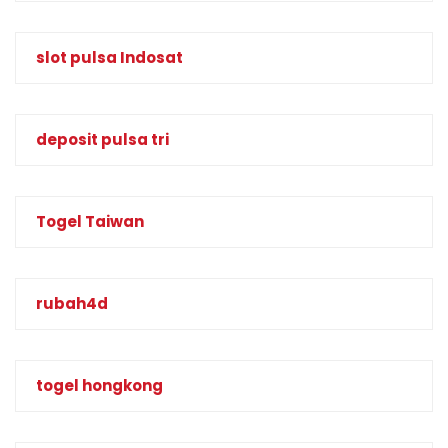
slot pulsa Indosat
deposit pulsa tri
Togel Taiwan
rubah4d
togel hongkong