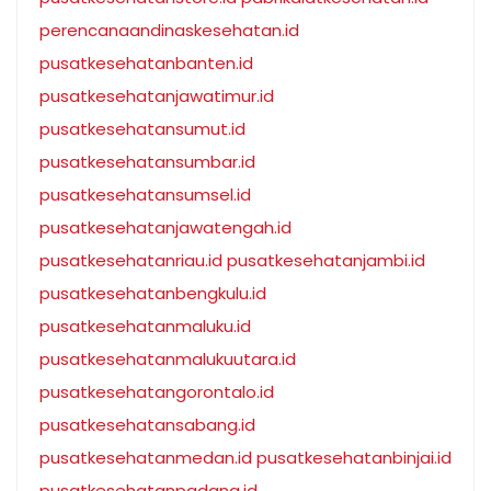
perencanaandinaskesehatan.id
pusatkesehatanbanten.id
pusatkesehatanjawatimur.id
pusatkesehatansumut.id
pusatkesehatansumbar.id
pusatkesehatansumsel.id
pusatkesehatanjawatengah.id
pusatkesehatanriau.id
pusatkesehatanjambi.id
pusatkesehatanbengkulu.id
pusatkesehatanmaluku.id
pusatkesehatanmalukuutara.id
pusatkesehatangorontalo.id
pusatkesehatansabang.id
pusatkesehatanmedan.id
pusatkesehatanbinjai.id
pusatkesehatanpadang.id