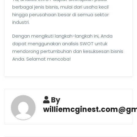
berbagai jenis bisnis, mulai dari usaha kecil
hingga perusahaan besar di semua sektor
industri.
Dengan mengikuti langkah-langkah ini, Anda
dapat menggunakan analisis SWOT untuk
mendorong pertumbuhan dan kesuksesan bisnis
Anda. Selamat mencoba!
By
williemcginest.com@gm