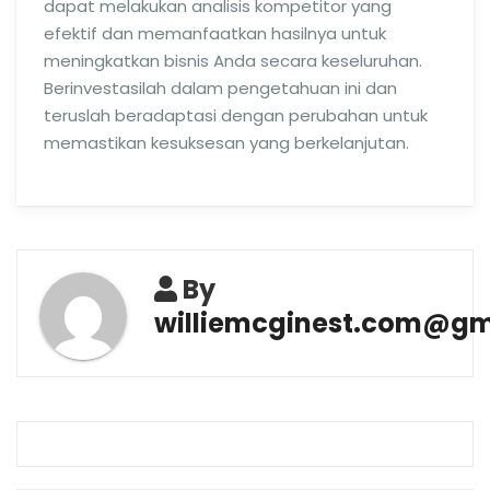
dapat melakukan analisis kompetitor yang
efektif dan memanfaatkan hasilnya untuk
meningkatkan bisnis Anda secara keseluruhan.
Berinvestasilah dalam pengetahuan ini dan
teruslah beradaptasi dengan perubahan untuk
memastikan kesuksesan yang berkelanjutan.
By
williemcginest.com@gm