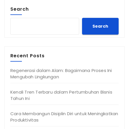
Search
Search
Recent Posts
Regenerasi dalam Alam: Bagaimana Proses Ini
Mengubah Lingkungan
Kenali Tren Terbaru dalam Pertumbuhan Bisnis
Tahun Ini
Cara Membangun Disiplin Diri untuk Meningkatkan
Produktivitas