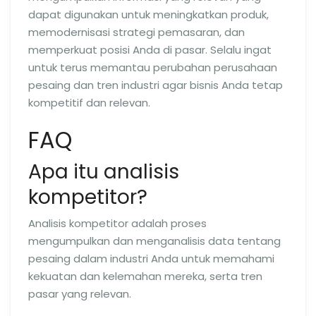
dapat digunakan untuk meningkatkan produk,
memodernisasi strategi pemasaran, dan
memperkuat posisi Anda di pasar. Selalu ingat
untuk terus memantau perubahan perusahaan
pesaing dan tren industri agar bisnis Anda tetap
kompetitif dan relevan.
FAQ
Apa itu analisis
kompetitor?
Analisis kompetitor adalah proses
mengumpulkan dan menganalisis data tentang
pesaing dalam industri Anda untuk memahami
kekuatan dan kelemahan mereka, serta tren
pasar yang relevan.