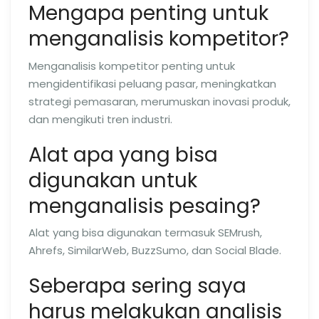
Mengapa penting untuk
menganalisis kompetitor?
Menganalisis kompetitor penting untuk
mengidentifikasi peluang pasar, meningkatkan
strategi pemasaran, merumuskan inovasi produk,
dan mengikuti tren industri.
Alat apa yang bisa
digunakan untuk
menganalisis pesaing?
Alat yang bisa digunakan termasuk SEMrush,
Ahrefs, SimilarWeb, BuzzSumo, dan Social Blade.
Seberapa sering saya
harus melakukan analisis