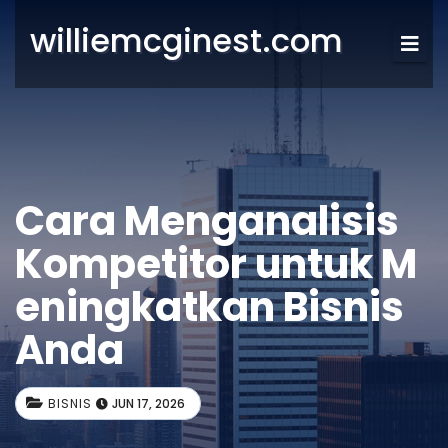
williemcginest.com
Cara Menganalisis
Kompetitor untuk M
eningkatkan Bisnis
Anda
BISNIS
JUN 17, 2026