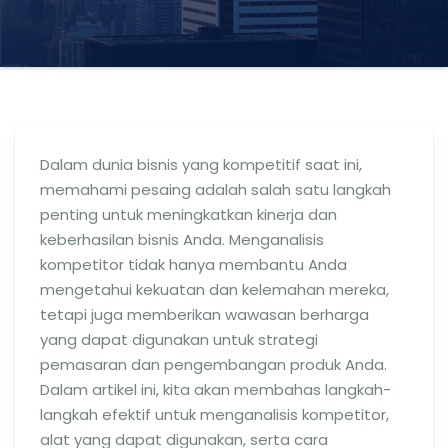
Dalam dunia bisnis yang kompetitif saat ini,
memahami pesaing adalah salah satu langkah
penting untuk meningkatkan kinerja dan
keberhasilan bisnis Anda. Menganalisis
kompetitor tidak hanya membantu Anda
mengetahui kekuatan dan kelemahan mereka,
tetapi juga memberikan wawasan berharga
yang dapat digunakan untuk strategi
pemasaran dan pengembangan produk Anda.
Dalam artikel ini, kita akan membahas langkah-
langkah efektif untuk menganalisis kompetitor,
alat yang dapat digunakan, serta cara