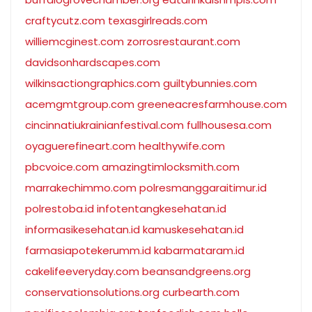
craftycutz.com
texasgirlreads.com
williemcginest.com
zorrosrestaurant.com
davidsonhardscapes.com
wilkinsactiongraphics.com
guiltybunnies.com
acemgmtgroup.com
greeneacresfarmhouse.com
cincinnatiukrainianfestival.com
fullhousesa.com
oyaguerefineart.com
healthywife.com
pbcvoice.com
amazingtimlocksmith.com
marrakechimmo.com
polresmanggaraitimur.id
polrestoba.id
infotentangkesehatan.id
informasikesehatan.id
kamuskesehatan.id
farmasiapotekerumm.id
kabarmataram.id
cakelifeeveryday.com
beansandgreens.org
conservationsolutions.org
curbearth.com