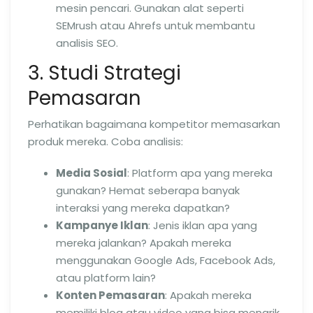
mesin pencari. Gunakan alat seperti
SEMrush atau Ahrefs untuk membantu
analisis SEO.
3. Studi Strategi
Pemasaran
Perhatikan bagaimana kompetitor memasarkan
produk mereka. Coba analisis:
Media Sosial
: Platform apa yang mereka
gunakan? Hemat seberapa banyak
interaksi yang mereka dapatkan?
Kampanye Iklan
: Jenis iklan apa yang
mereka jalankan? Apakah mereka
menggunakan Google Ads, Facebook Ads,
atau platform lain?
Konten Pemasaran
: Apakah mereka
memiliki blog atau video yang bisa menarik