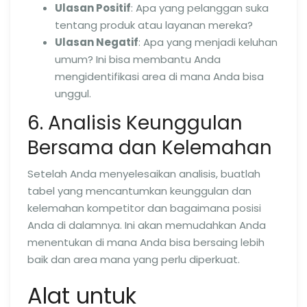
Ulasan Positif
: Apa yang pelanggan suka
tentang produk atau layanan mereka?
Ulasan Negatif
: Apa yang menjadi keluhan
umum? Ini bisa membantu Anda
mengidentifikasi area di mana Anda bisa
unggul.
6. Analisis Keunggulan
Bersama dan Kelemahan
Setelah Anda menyelesaikan analisis, buatlah
tabel yang mencantumkan keunggulan dan
kelemahan kompetitor dan bagaimana posisi
Anda di dalamnya. Ini akan memudahkan Anda
menentukan di mana Anda bisa bersaing lebih
baik dan area mana yang perlu diperkuat.
Alat untuk