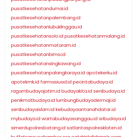
pusatkesehatandumai.id
pusatkesehatanpalembang.id
pusatkesehatanlubuklinggau.id
pusatkesehatansolo.id
pusatkesehatanmalang.id
pusatkesehatanmataram.id
pusatkesehatanbima.id
pusatkesehatansingkawang.id
pusatkesehatanpalangkaraya.id
apotekerku.id
apotekmk.id
farmasiuad.id
pecintabudaya.id
ragambudayajatim.id
budayakita.id
senibudaya.id
penikmatbudaya.id
lumbungbudayadermaji.id
senibudayaislam.id
kebudayaantanahdatar.id
mybudaya.id
wartabudayasanggau.id
sribudaya.id
simerdupolresbatang.id
satlantaspolresklaten.id
buffalogrovechamber.org
eatdrinkdishmpls.com