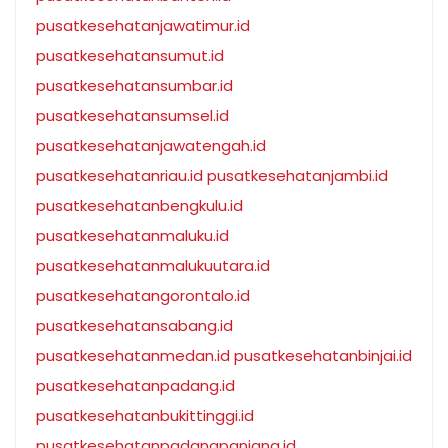
pusatkesehatanjawatimur.id
pusatkesehatansumut.id
pusatkesehatansumbar.id
pusatkesehatansumsel.id
pusatkesehatanjawatengah.id
pusatkesehatanriau.id
pusatkesehatanjambi.id
pusatkesehatanbengkulu.id
pusatkesehatanmaluku.id
pusatkesehatanmalukuutara.id
pusatkesehatangorontalo.id
pusatkesehatansabang.id
pusatkesehatanmedan.id
pusatkesehatanbinjai.id
pusatkesehatanpadang.id
pusatkesehatanbukittinggi.id
pusatkesehatanpadangpanjang.id