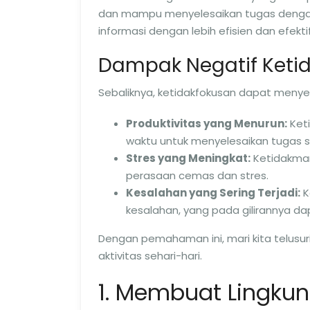
dan mampu menyelesaikan tugas dengan l
informasi dengan lebih efisien dan efektif
Dampak Negatif Keti
Sebaliknya, ketidakfokusan dapat meny
Produktivitas yang Menurun:
Ket
waktu untuk menyelesaikan tugas 
Stres yang Meningkat:
Ketidakma
perasaan cemas dan stres.
Kesalahan yang Sering Terjadi:
K
kesalahan, yang pada gilirannya da
Dengan pemahaman ini, mari kita telusu
aktivitas sehari-hari.
1. Membuat Lingk