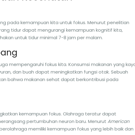
ung pada kemampuan kita untuk fokus. Menurut penelitian
urang tidur dapat mengurangi kemampuan kognitif kita,
hakan untuk tidur minimal 7-8 jam per malam.
bang
 juga mempengaruhi fokus kita. Konsumsi makanan yang kay
yuran, dan buah dapat meningkatkan fungsi otak. Sebuah
an bahwa makanan sehat dapat berkontribusi pada
ningkatkan kemampuan fokus. Olahraga teratur dapat
 merangsang pertumbuhan neuron baru. Menurut
American
g berolahraga memiliki kemampuan fokus yang lebih baik dan