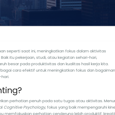
 seperti saat ini, meningkatkan fokus dalam aktivitas
Baik itu pekerjaan, studi, atau kegiatan sehari-hari,
 besar pada produktivitas dan kualitas hasil kerja kita.
berbagai cara efektif untuk meningkatkan fokus dan bagaima
hari.
ting?
an perhatian penuh pada satu tugas atau aktivitas. Menu
al
Cognitive Psychology
, fokus yang baik mempengaruhi kine
pu memfokuskan perhatian cenderung lebih produktif, kreatif