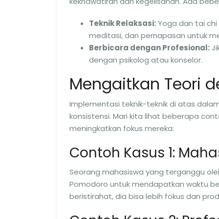
kekhawatiran dan kegelisahan. Ada bebe
Teknik Relaksasi:
Yoga dan tai ch
meditasi, dan pernapasan untuk m
Berbicara dengan Profesional:
Ji
dengan psikolog atau konselor.
Mengaitkan Teori d
Implementasi teknik-teknik di atas da
konsistensi. Mari kita lihat beberapa c
meningkatkan fokus mereka:
Contoh Kasus 1: Maha
Seorang mahasiswa yang terganggu oleh
Pomodoro untuk mendapatkan waktu belaj
beristirahat, dia bisa lebih fokus dan prod