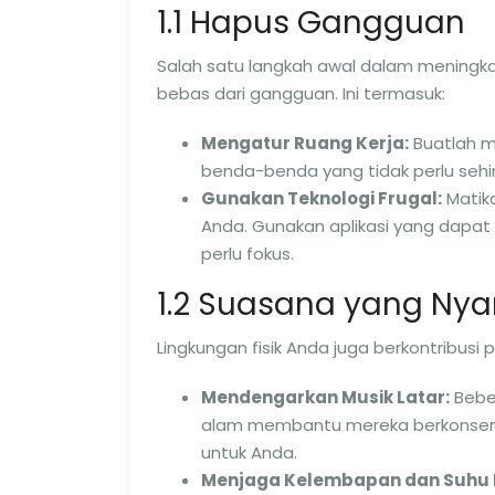
1.1 Hapus Gangguan
Salah satu langkah awal dalam meningka
bebas dari gangguan. Ini termasuk:
Mengatur Ruang Kerja:
Buatlah me
benda-benda yang tidak perlu seh
Gunakan Teknologi Frugal:
Matik
Anda. Gunakan aplikasi yang dapa
perlu fokus.
1.2 Suasana yang Ny
Lingkungan fisik Anda juga berkontribus
Mendengarkan Musik Latar:
Bebe
alam membantu mereka berkonsent
untuk Anda.
Menjaga Kelembapan dan Suhu 