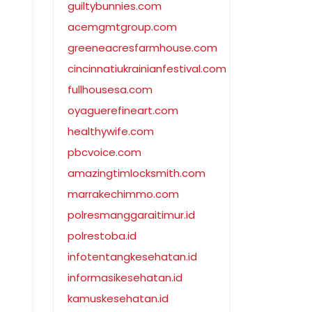
guiltybunnies.com
acemgmtgroup.com
greeneacresfarmhouse.com
cincinnatiukrainianfestival.com
fullhousesa.com
oyaguerefineart.com
healthywife.com
pbcvoice.com
amazingtimlocksmith.com
marrakechimmo.com
polresmanggaraitimur.id
polrestoba.id
infotentangkesehatan.id
informasikesehatan.id
kamuskesehatan.id