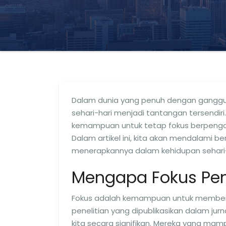
Dalam dunia yang penuh dengan gangguan
sehari-hari menjadi tantangan tersendiri. 
kemampuan untuk tetap fokus berpengaruh
Dalam artikel ini, kita akan mendalami 
menerapkannya dalam kehidupan sehari-
Mengapa Fokus Pen
Fokus adalah kemampuan untuk memberik
penelitian yang dipublikasikan dalam jurn
kita secara signifikan. Mereka yang mam