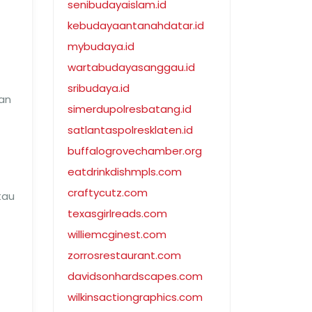
senibudayaislam.id
kebudayaantanahdatar.id
mybudaya.id
wartabudayasanggau.id
sribudaya.id
kan
simerdupolresbatang.id
satlantaspolresklaten.id
buffalogrovechamber.org
eatdrinkdishmpls.com
craftycutz.com
tau
texasgirlreads.com
williemcginest.com
zorrosrestaurant.com
davidsonhardscapes.com
wilkinsactiongraphics.com