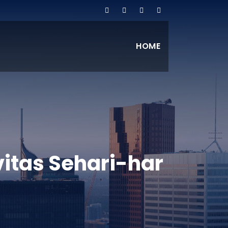
HOME
itas Sehari-har