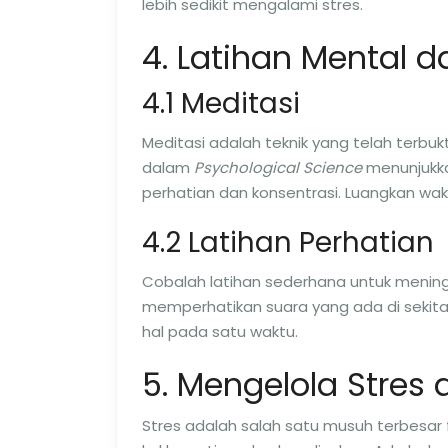
lebih sedikit mengalami stres.
4. Latihan Mental 
4.1 Meditasi
Meditasi adalah teknik yang telah terbukt
dalam
Psychological Science
menunjukka
perhatian dan konsentrasi. Luangkan wak
4.2 Latihan Perhatian
Cobalah latihan sederhana untuk mening
memperhatikan suara yang ada di sekitar
hal pada satu waktu.
5. Mengelola Stres 
Stres adalah salah satu musuh terbesar fo