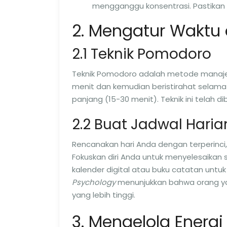
mengganggu konsentrasi. Pastikan
2. Mengatur Waktu 
2.1 Teknik Pomodoro
Teknik Pomodoro adalah metode manajem
menit dan kemudian beristirahat selama 
panjang (15-30 menit). Teknik ini telah 
2.2 Buat Jadwal Haria
Rencanakan hari Anda dengan terperinci,
Fokuskan diri Anda untuk menyelesaikan 
kalender digital atau buku catatan untu
Psychology
menunjukkan bahwa orang yan
yang lebih tinggi.
3. Mengelola Energ