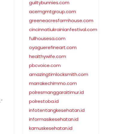
guiltybunnies.com
acemgmtgroup.com
greeneacresfarmhouse.com
cincinnatiukrainianfestival.com
fullhousesa.com
oyaguerefineart.com
healthywife.com
pbcvoice.com
amazingtimlocksmith.com
marrakechimmo.com
polresmanggaraitimur.id
.”
polrestoba.id
infotentangkesehatan.id
informasikesehatan.id
kamuskesehatan.id