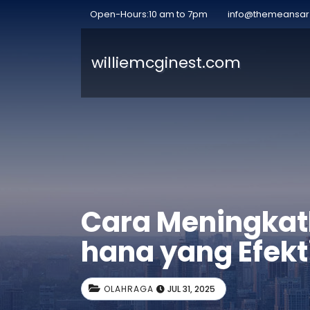
Open-Hours:10 am to 7pm
info@themeansa
williemcginest.com
Cara Meningkat
hana yang Efekt
OLAHRAGA
JUL 31, 2025