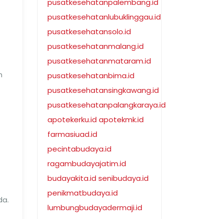
pusatkesehatanpalembang.id
pusatkesehatanlubuklinggau.id
pusatkesehatansolo.id
pusatkesehatanmalang.id
pusatkesehatanmataram.id
n
pusatkesehatanbima.id
pusatkesehatansingkawang.id
pusatkesehatanpalangkaraya.id
apotekerku.id
apotekmk.id
farmasiuad.id
pecintabudaya.id
ragambudayajatim.id
budayakita.id
senibudaya.id
penikmatbudaya.id
da.
lumbungbudayadermaji.id