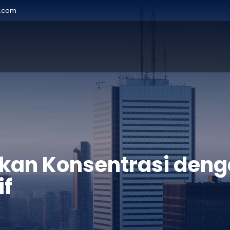
r.com
kan Konsentrasi deng
if