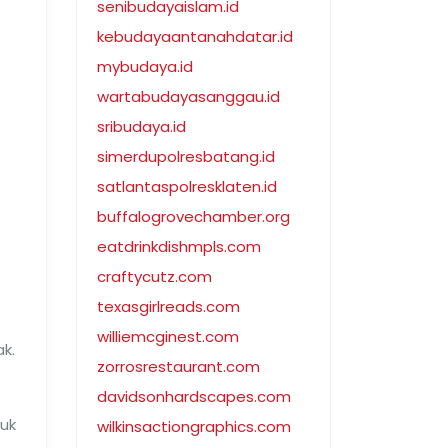
senibudayaislam.id
kebudayaantanahdatar.id
mybudaya.id
wartabudayasanggau.id
sribudaya.id
simerdupolresbatang.id
satlantaspolresklaten.id
buffalogrovechamber.org
eatdrinkdishmpls.com
craftycutz.com
texasgirlreads.com
williemcginest.com
k.
zorrosrestaurant.com
davidsonhardscapes.com
tuk
wilkinsactiongraphics.com