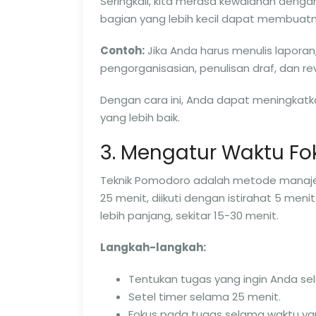
Seringkali, kita merasa kewalahan deng
bagian yang lebih kecil dapat membuatny
Contoh:
Jika Anda harus menulis laporan
pengorganisasian, penulisan draf, dan revi
Dengan cara ini, Anda dapat meningkat
yang lebih baik.
3. Mengatur Waktu F
Teknik Pomodoro adalah metode manaj
25 menit, diikuti dengan istirahat 5 men
lebih panjang, sekitar 15-30 menit.
Langkah-langkah:
Tentukan tugas yang ingin Anda sel
Setel timer selama 25 menit.
Fokus pada tugas selama waktu ya