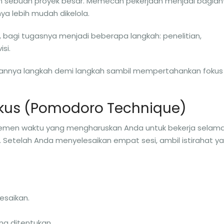
an sebuah proyek besar. Memecah pekerjaan menjadi bagian
a lebih mudah dikelola.
, bagi tugasnya menjadi beberapa langkah: penelitian,
si.
kannya langkah demi langkah sambil mempertahankan fokus
okus (Pomodoro Technique)
emen waktu yang mengharuskan Anda untuk bekerja selam
it. Setelah Anda menyelesaikan empat sesi, ambil istirahat y
esaikan.
ng ditentukan.