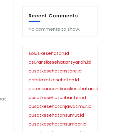
Recent Comments
No comments to show.
solusikesehatan.id
asuransikesehatansyariah.id
pusatkesehatanstore.id
pabrikalatkesehatan.id
perencanaandinaskesehatan.id
pusatkesehatanbanten.id
pat
pusatkesehatanjawatimur.id
pusatkesehatansumut.id
pusatkesehatansumbar.id