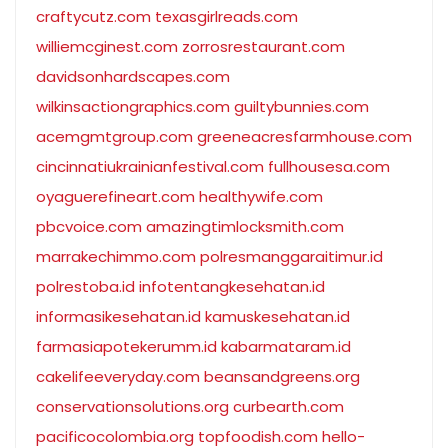
craftycutz.com
texasgirlreads.com
williemcginest.com
zorrosrestaurant.com
davidsonhardscapes.com
wilkinsactiongraphics.com
guiltybunnies.com
acemgmtgroup.com
greeneacresfarmhouse.com
cincinnatiukrainianfestival.com
fullhousesa.com
oyaguerefineart.com
healthywife.com
pbcvoice.com
amazingtimlocksmith.com
marrakechimmo.com
polresmanggaraitimur.id
polrestoba.id
infotentangkesehatan.id
informasikesehatan.id
kamuskesehatan.id
farmasiapotekerumm.id
kabarmataram.id
cakelifeeveryday.com
beansandgreens.org
conservationsolutions.org
curbearth.com
pacificocolombia.org
topfoodish.com
hello-