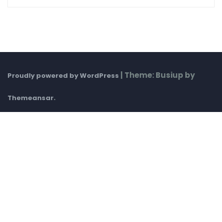
|
Theme: Busiup by
Proudly powered by WordPress
.
Themeansar