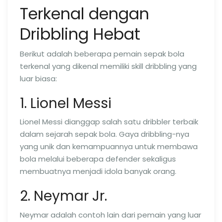
Terkenal dengan
Dribbling Hebat
Berikut adalah beberapa pemain sepak bola
terkenal yang dikenal memiliki skill dribbling yang
luar biasa:
1. Lionel Messi
Lionel Messi dianggap salah satu dribbler terbaik
dalam sejarah sepak bola. Gaya dribbling-nya
yang unik dan kemampuannya untuk membawa
bola melalui beberapa defender sekaligus
membuatnya menjadi idola banyak orang.
2. Neymar Jr.
Neymar adalah contoh lain dari pemain yang luar