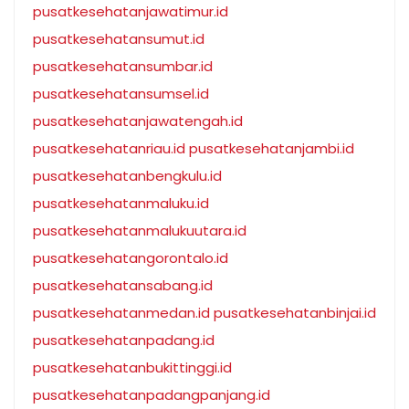
pusatkesehatanjawatimur.id
pusatkesehatansumut.id
pusatkesehatansumbar.id
pusatkesehatansumsel.id
pusatkesehatanjawatengah.id
pusatkesehatanriau.id
pusatkesehatanjambi.id
pusatkesehatanbengkulu.id
pusatkesehatanmaluku.id
pusatkesehatanmalukuutara.id
pusatkesehatangorontalo.id
pusatkesehatansabang.id
pusatkesehatanmedan.id
pusatkesehatanbinjai.id
pusatkesehatanpadang.id
pusatkesehatanbukittinggi.id
pusatkesehatanpadangpanjang.id