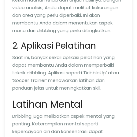
video analisis, Anda dapat melihat kekurangan
dan area yang perlu diperbaiki. Ini akan
membantu Anda dalam menentukan aspek
mana dari dribbling yang perlu ditingkatkan.
2. Aplikasi Pelatihan
Saat ini, banyak sekali aplikasi pelatihan yang
dapat membantu Anda dalam memperbaiki
teknik dribbling. Aplikasi seperti ‘DribbleUp’ atau
‘Soccer Trainer’ menawarkan latihan dan
panduan jelas untuk meningkatkan skill.
Latihan Mental
Dribbling juga melibatkan aspek mental yang
penting. Keterampilan mental seperti
kepercayaan diri dan konsentrasi dapat