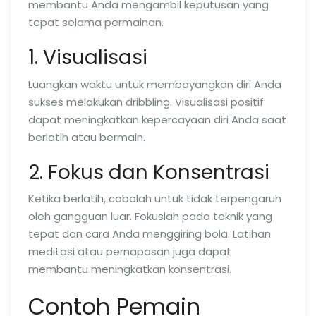
membantu Anda mengambil keputusan yang
tepat selama permainan.
1. Visualisasi
Luangkan waktu untuk membayangkan diri Anda
sukses melakukan dribbling. Visualisasi positif
dapat meningkatkan kepercayaan diri Anda saat
berlatih atau bermain.
2. Fokus dan Konsentrasi
Ketika berlatih, cobalah untuk tidak terpengaruh
oleh gangguan luar. Fokuslah pada teknik yang
tepat dan cara Anda menggiring bola. Latihan
meditasi atau pernapasan juga dapat
membantu meningkatkan konsentrasi.
Contoh Pemain