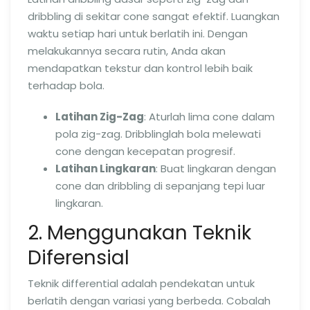
dribbling di sekitar cone sangat efektif. Luangkan
waktu setiap hari untuk berlatih ini. Dengan
melakukannya secara rutin, Anda akan
mendapatkan tekstur dan kontrol lebih baik
terhadap bola.
Latihan Zig-Zag
: Aturlah lima cone dalam
pola zig-zag. Dribblinglah bola melewati
cone dengan kecepatan progresif.
Latihan Lingkaran
: Buat lingkaran dengan
cone dan dribbling di sepanjang tepi luar
lingkaran.
2. Menggunakan Teknik
Diferensial
Teknik differential adalah pendekatan untuk
berlatih dengan variasi yang berbeda. Cobalah