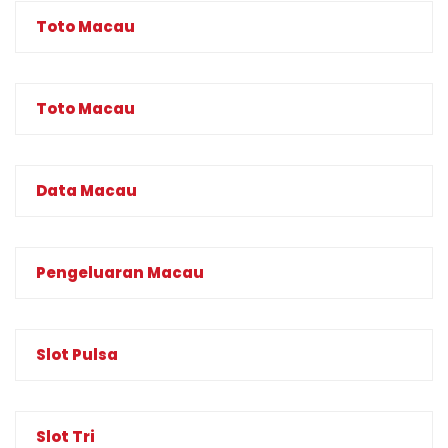
Toto Macau
Toto Macau
Data Macau
Pengeluaran Macau
Slot Pulsa
Slot Tri