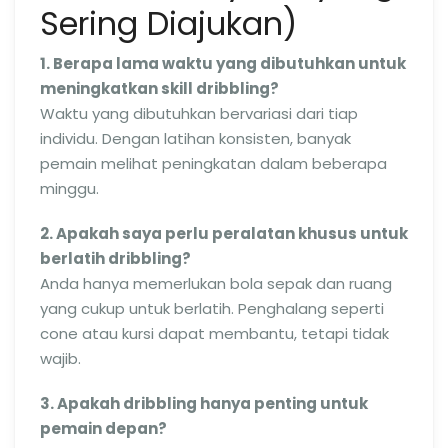
Sering Diajukan)
1. Berapa lama waktu yang dibutuhkan untuk
meningkatkan skill dribbling?
Waktu yang dibutuhkan bervariasi dari tiap
individu. Dengan latihan konsisten, banyak
pemain melihat peningkatan dalam beberapa
minggu.
2. Apakah saya perlu peralatan khusus untuk
berlatih dribbling?
Anda hanya memerlukan bola sepak dan ruang
yang cukup untuk berlatih. Penghalang seperti
cone atau kursi dapat membantu, tetapi tidak
wajib.
3. Apakah dribbling hanya penting untuk
pemain depan?