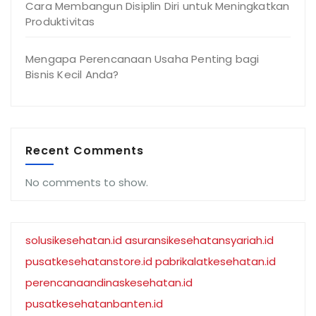
Cara Membangun Disiplin Diri untuk Meningkatkan
Produktivitas
Mengapa Perencanaan Usaha Penting bagi
Bisnis Kecil Anda?
Recent Comments
No comments to show.
solusikesehatan.id
asuransikesehatansyariah.id
pusatkesehatanstore.id
pabrikalatkesehatan.id
perencanaandinaskesehatan.id
pusatkesehatanbanten.id