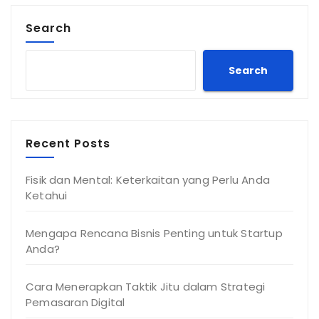
Search
Search
Recent Posts
Fisik dan Mental: Keterkaitan yang Perlu Anda
Ketahui
Mengapa Rencana Bisnis Penting untuk Startup
Anda?
Cara Menerapkan Taktik Jitu dalam Strategi
Pemasaran Digital