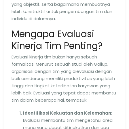
yang objektif, serta bagaimana membuatnya
lebih konstruktif untuk pengembangan tim dan
individu di dalamnya.
Mengapa Evaluasi
Kinerja Tim Penting?
Evaluasi kinerja tim bukan hanya sebuah
formalitas. Menurut sebuah studi oleh Gallup,
organisasi dengan tim yang dievaluasi dengan
baik cenderung memiliki produktivitas yang lebih
tinggi dan tingkat keterlibatan karyawan yang
lebih baik. Evaluasi yang tepat dapat membantu
tim dalam beberapa hal, termasuk:
Identifikasi Kekuatan dan Kelemahan
:
Evaluasi membantu tim mengetahui area
mana yang dapat ditingkatkan dan apa