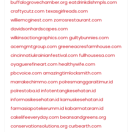
buffalogrovechamber.org
eatdrinkdishmpls.com
craftycutz.com
texasgirlreads.com
williemcginest.com
zorrosrestaurant.com
davidsonhardscapes.com
wilkinsactiongraphics.com
guiltybunnies.com
acemgmtgroup.com
greeneacresfarmhouse.com
cincinnatiukrainianfestival.com
fullhousesa.com
oyaguerefineart.com
healthywife.com
pbcvoice.com
amazingtimlocksmith.com
marrakechimmo.com
polresmanggaraitimur.id
polrestoba.id
infotentangkesehatan.id
informasikesehatan.id
kamuskesehatan.id
farmasiapotekerumm.id
kabarmataram.id
cakelifeeveryday.com
beansandgreens.org
conservationsolutions.org
curbearth.com