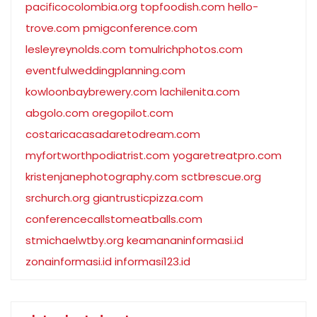
pacificocolombia.org
topfoodish.com
hello-
trove.com
pmigconference.com
lesleyreynolds.com
tomulrichphotos.com
eventfulweddingplanning.com
kowloonbaybrewery.com
lachilenita.com
abgolo.com
oregopilot.com
costaricacasadaretodream.com
myfortworthpodiatrist.com
yogaretreatpro.com
kristenjanephotography.com
sctbrescue.org
srchurch.org
giantrusticpizza.com
conferencecallstomeatballs.com
stmichaelwtby.org
keamananinformasi.id
zonainformasi.id
informasi123.id