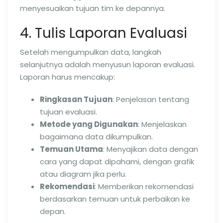
menyesuaikan tujuan tim ke depannya.
4. Tulis Laporan Evaluasi
Setelah mengumpulkan data, langkah
selanjutnya adalah menyusun laporan evaluasi.
Laporan harus mencakup:
Ringkasan Tujuan
: Penjelasan tentang
tujuan evaluasi.
Metode yang Digunakan
: Menjelaskan
bagaimana data dikumpulkan.
Temuan Utama
: Menyajikan data dengan
cara yang dapat dipahami, dengan grafik
atau diagram jika perlu.
Rekomendasi
: Memberikan rekomendasi
berdasarkan temuan untuk perbaikan ke
depan.