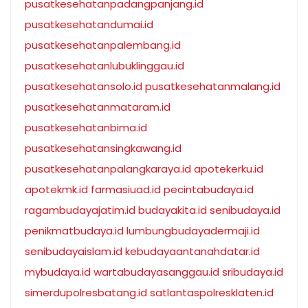
pusatkesehatanpadangpanjang.id
pusatkesehatandumai.id
pusatkesehatanpalembang.id
pusatkesehatanlubuklinggau.id
pusatkesehatansolo.id
pusatkesehatanmalang.id
pusatkesehatanmataram.id
pusatkesehatanbima.id
pusatkesehatansingkawang.id
pusatkesehatanpalangkaraya.id
apotekerku.id
apotekmk.id
farmasiuad.id
pecintabudaya.id
ragambudayajatim.id
budayakita.id
senibudaya.id
penikmatbudaya.id
lumbungbudayadermaji.id
senibudayaislam.id
kebudayaantanahdatar.id
mybudaya.id
wartabudayasanggau.id
sribudaya.id
simerdupolresbatang.id
satlantaspolresklaten.id