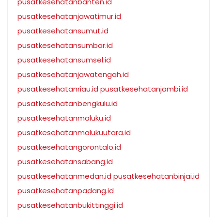
pusatkesehatanbanten.id
pusatkesehatanjawatimur.id
pusatkesehatansumut.id
pusatkesehatansumbar.id
pusatkesehatansumsel.id
pusatkesehatanjawatengah.id
pusatkesehatanriau.id
pusatkesehatanjambi.id
pusatkesehatanbengkulu.id
pusatkesehatanmaluku.id
pusatkesehatanmalukuutara.id
pusatkesehatangorontalo.id
pusatkesehatansabang.id
pusatkesehatanmedan.id
pusatkesehatanbinjai.id
pusatkesehatanpadang.id
pusatkesehatanbukittinggi.id