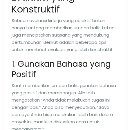
Konstruktif
Sebuah evaluasi kinerja yang objektif bukan
hanya tentang memberikan umpan balik, tetapi
juga menciptakan suasana yang mendukung
pertumbuhan. Berikut adalah beberapa tips
untuk membuat evaluasi yang lebih konstruktif:
1. Gunakan Bahasa yang
Positif
Saat memberikan umpan balik, gunakan bahasa
yang positif dan membangun. Alih-alih
mengatakan “Anda tidak melakukan tugas ini
dengan baik,” Anda bisa menyebutkan, “Saya
percaya Anda bisa melakukan lebih baik dalam
proyek ini, mari kita diskusikan cara untuk
mencapainya.”