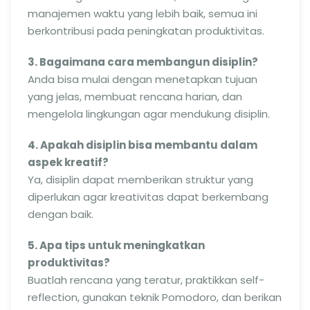
manajemen waktu yang lebih baik, semua ini
berkontribusi pada peningkatan produktivitas.
3. Bagaimana cara membangun disiplin?
Anda bisa mulai dengan menetapkan tujuan
yang jelas, membuat rencana harian, dan
mengelola lingkungan agar mendukung disiplin.
4. Apakah disiplin bisa membantu dalam
aspek kreatif?
Ya, disiplin dapat memberikan struktur yang
diperlukan agar kreativitas dapat berkembang
dengan baik.
5. Apa tips untuk meningkatkan
produktivitas?
Buatlah rencana yang teratur, praktikkan self-
reflection, gunakan teknik Pomodoro, dan berikan