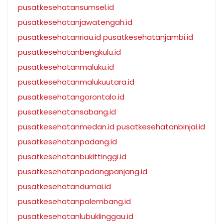
pusatkesehatansumsel.id
pusatkesehatanjawatengah.id
pusatkesehatanriau.id
pusatkesehatanjambi.id
pusatkesehatanbengkulu.id
pusatkesehatanmaluku.id
pusatkesehatanmalukuutara.id
pusatkesehatangorontalo.id
pusatkesehatansabang.id
pusatkesehatanmedan.id
pusatkesehatanbinjai.id
pusatkesehatanpadang.id
pusatkesehatanbukittinggi.id
pusatkesehatanpadangpanjang.id
pusatkesehatandumai.id
pusatkesehatanpalembang.id
pusatkesehatanlubuklinggau.id