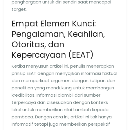
penghargaan untuk diri sendiri saat mencapai
target.
Empat Elemen Kunci:
Pengalaman, Keahlian,
Otoritas, dan
Kepercayaan (EEAT)
Ketika menyusun artikel ini, penulis menerapkan
prinsip EEAT dengan menyajikan informasi faktual
dan memperkuat argumen dengan kutipan dan
penelitian yang mendukung untuk membangun
kredibilitas. Informasi diambil dari sumber
terpercaya dan disesuaikan dengan konteks
lokal untuk memberikan nilai tambah kepada
pembaca. Dengan cara ini, artikel ini tak hanya
informatif tetapi juga memberikan perspektif