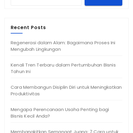
Recent Posts
Regenerasi dalam Alam: Bagaimana Proses Ini
Mengubah Lingkungan
Kenali Tren Terbaru dalam Pertumbuhan Bisnis
Tahun Ini
Cara Membangun Disiplin Diri untuk Meningkatkan
Produktivitas
Mengapa Perencanaan Usaha Penting bagi
Bisnis Kecil Anda?
Membangkitkan Semangat Juang: 7 Cara untuk