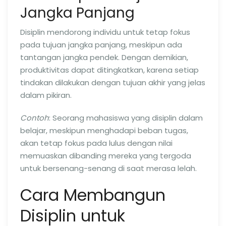
Jangka Panjang
Disiplin mendorong individu untuk tetap fokus
pada tujuan jangka panjang, meskipun ada
tantangan jangka pendek. Dengan demikian,
produktivitas dapat ditingkatkan, karena setiap
tindakan dilakukan dengan tujuan akhir yang jelas
dalam pikiran.
Contoh
: Seorang mahasiswa yang disiplin dalam
belajar, meskipun menghadapi beban tugas,
akan tetap fokus pada lulus dengan nilai
memuaskan dibanding mereka yang tergoda
untuk bersenang-senang di saat merasa lelah.
Cara Membangun
Disiplin untuk