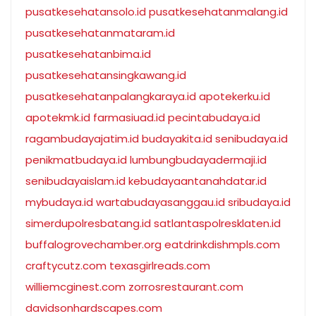
pusatkesehatansolo.id
pusatkesehatanmalang.id
pusatkesehatanmataram.id
pusatkesehatanbima.id
pusatkesehatansingkawang.id
pusatkesehatanpalangkaraya.id
apotekerku.id
apotekmk.id
farmasiuad.id
pecintabudaya.id
ragambudayajatim.id
budayakita.id
senibudaya.id
penikmatbudaya.id
lumbungbudayadermaji.id
senibudayaislam.id
kebudayaantanahdatar.id
mybudaya.id
wartabudayasanggau.id
sribudaya.id
simerdupolresbatang.id
satlantaspolresklaten.id
buffalogrovechamber.org
eatdrinkdishmpls.com
craftycutz.com
texasgirlreads.com
williemcginest.com
zorrosrestaurant.com
davidsonhardscapes.com