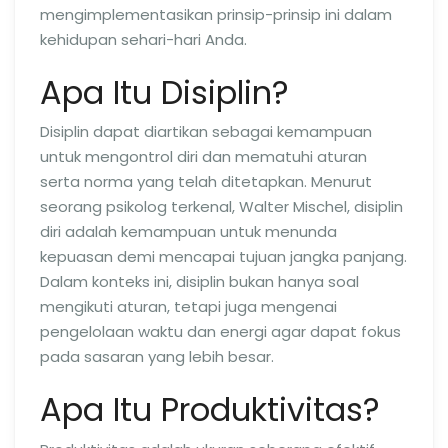
mengimplementasikan prinsip-prinsip ini dalam
kehidupan sehari-hari Anda.
Apa Itu Disiplin?
Disiplin dapat diartikan sebagai kemampuan
untuk mengontrol diri dan mematuhi aturan
serta norma yang telah ditetapkan. Menurut
seorang psikolog terkenal, Walter Mischel, disiplin
diri adalah kemampuan untuk menunda
kepuasan demi mencapai tujuan jangka panjang.
Dalam konteks ini, disiplin bukan hanya soal
mengikuti aturan, tetapi juga mengenai
pengelolaan waktu dan energi agar dapat fokus
pada sasaran yang lebih besar.
Apa Itu Produktivitas?