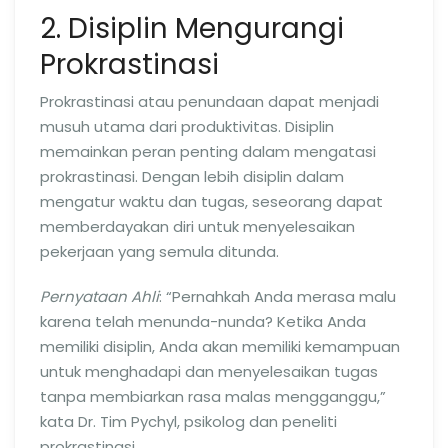
2. Disiplin Mengurangi
Prokrastinasi
Prokrastinasi atau penundaan dapat menjadi
musuh utama dari produktivitas. Disiplin
memainkan peran penting dalam mengatasi
prokrastinasi. Dengan lebih disiplin dalam
mengatur waktu dan tugas, seseorang dapat
memberdayakan diri untuk menyelesaikan
pekerjaan yang semula ditunda.
Pernyataan Ahli
: “Pernahkah Anda merasa malu
karena telah menunda-nunda? Ketika Anda
memiliki disiplin, Anda akan memiliki kemampuan
untuk menghadapi dan menyelesaikan tugas
tanpa membiarkan rasa malas mengganggu,”
kata Dr. Tim Pychyl, psikolog dan peneliti
prokrastinasi.