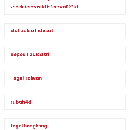
zonainformasi.id
informasi123.id
slot pulsa Indosat
deposit pulsa tri
Togel Taiwan
rubah4d
togel hongkong