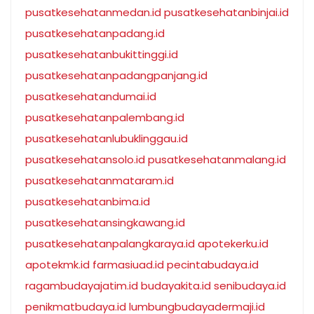
pusatkesehatanmedan.id
pusatkesehatanbinjai.id
pusatkesehatanpadang.id
pusatkesehatanbukittinggi.id
pusatkesehatanpadangpanjang.id
pusatkesehatandumai.id
pusatkesehatanpalembang.id
pusatkesehatanlubuklinggau.id
pusatkesehatansolo.id
pusatkesehatanmalang.id
pusatkesehatanmataram.id
pusatkesehatanbima.id
pusatkesehatansingkawang.id
pusatkesehatanpalangkaraya.id
apotekerku.id
apotekmk.id
farmasiuad.id
pecintabudaya.id
ragambudayajatim.id
budayakita.id
senibudaya.id
penikmatbudaya.id
lumbungbudayadermaji.id