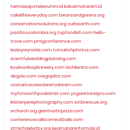
farmasiapotekerumm.id
kabarmataram.id
cakelifeeveryday.com
beansandgreens.org
conservationsolutions.org
curbearth.com
pacificocolombia.org
topfoodish.com
hello-
trove.com
pmigconference.com
lesleyreynolds.com
tomulrichphotos.com
eventfulweddingplanning.com
kowloonbaybrewery.com
lachilenita.com
abgolo.com
oregopilot.com
costaricacasadaretodream.com
myfortworthpodiatrist.com
yogaretreatpro.com
kristenjanephotography.com
sctbrescue.org
srchurch.org
giantrusticpizza.com
conferencecallstomeatballs.com
stmichaelwtby.org
keamananinformasi.id