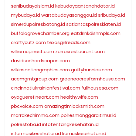
senibudayaislam.id
kebudayaantanahdatar.id
mybudaya.id
wartabudayasanggau.id
sribudaya.id
simerdupolresbatang.id
satlantaspolresklaten.id
buffalogrovechamber.org
eatdrinkdishmpls.com
craftycutz.com
texasgirlreads.com
williemcginest.com
zorrosrestaurant.com
davidsonhardscapes.com
wilkinsactiongraphics.com
guiltybunnies.com
acemgmtgroup.com
greeneacresfarmhouse.com
cincinnatiukrainianfestival.com
fullhousesa.com
oyaguerefineart.com
healthywife.com
pbcvoice.com
amazingtimlocksmith.com
marrakechimmo.com
polresmanggaraitimur.id
polrestoba.id
infotentangkesehatan.id
informasikesehatan.id
kamuskesehatan.id