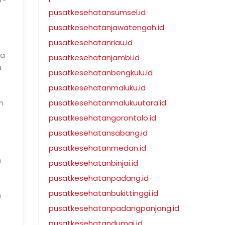
pusatkesehatansumsel.id
pusatkesehatanjawatengah.id
pusatkesehatanriau.id
ga
pusatkesehatanjambi.id
a
pusatkesehatanbengkulu.id
pusatkesehatanmaluku.id
h
pusatkesehatanmalukuutara.id
pusatkesehatangorontalo.id
pusatkesehatansabang.id
pusatkesehatanmedan.id
h
pusatkesehatanbinjai.id
pusatkesehatanpadang.id
pusatkesehatanbukittinggi.id
n
pusatkesehatanpadangpanjang.id
pusatkesehatandumai.id