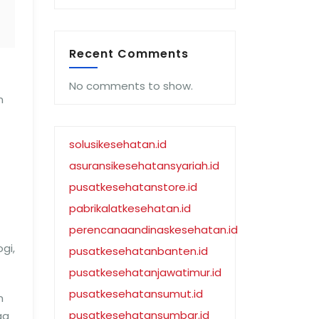
Recent Comments
No comments to show.
n
solusikesehatan.id
asuransikesehatansyariah.id
pusatkesehatanstore.id
pabrikalatkesehatan.id
perencanaandinaskesehatan.id
gi,
pusatkesehatanbanten.id
pusatkesehatanjawatimur.id
pusatkesehatansumut.id
n
pusatkesehatansumbar.id
ga