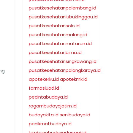
pusatkesehatanpalembang.id
pusatkesehatanlubuklinggau.id
pusatkesehatansolo.id
pusatkesehatanmalang.id
pusatkesehatanmataram.id
pusatkesehatanbima.id
pusatkesehatansingkawang.id
pusatkesehatanpalangkaraya.id
ang
apotekerku.id
apotekmk.id
farmasiuad.id
pecintabudaya.id
ragambudayajatim.id
budayakita.id
senibudaya.id
penikmatbudaya.id
lumbungbudayadermaji.id