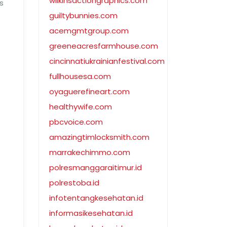
wilkinsactiongraphics.com
s
guiltybunnies.com
acemgmtgroup.com
greeneacresfarmhouse.com
cincinnatiukrainianfestival.com
fullhousesa.com
oyaguerefineart.com
healthywife.com
pbcvoice.com
amazingtimlocksmith.com
marrakechimmo.com
polresmanggaraitimur.id
polrestoba.id
infotentangkesehatan.id
informasikesehatan.id