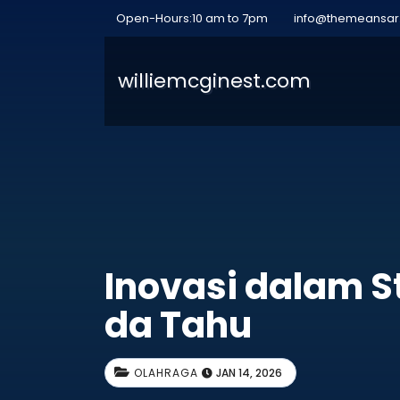
Open-Hours:10 am to 7pm
info@themeansa
williemcginest.com
Inovasi dalam St
da Tahu
OLAHRAGA
JAN 14, 2026