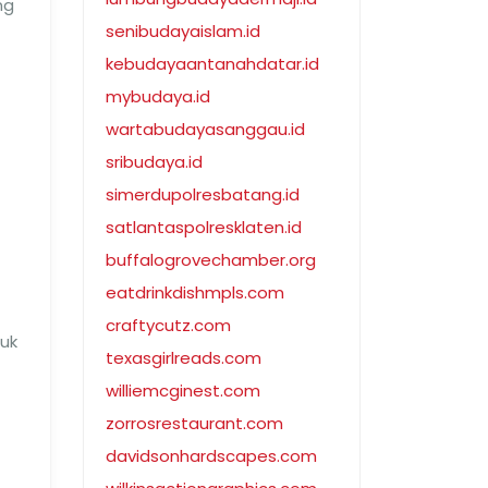
ng
senibudayaislam.id
kebudayaantanahdatar.id
mybudaya.id
wartabudayasanggau.id
sribudaya.id
simerdupolresbatang.id
satlantaspolresklaten.id
buffalogrovechamber.org
eatdrinkdishmpls.com
craftycutz.com
tuk
texasgirlreads.com
williemcginest.com
zorrosrestaurant.com
davidsonhardscapes.com