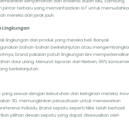
mberikan kenyamanan dan efisiensi. Bulan lalu, Samsung
 pintar terbaru yang memanfaatkan IoT untuk memudahka
 mereka dari jarak jauh.
h Lingkungan
lingkungan dari produk yang mereka beli. Banyak
nggunakan bahan-bahan berkelanjutan atau mengembangka
tohnya, brand pakaian patuh lingkungan kini memperkenalka
ahan daur ulang. Menurut laporan dari Nielsen, 66% konsume
ang berkelanjutan.
k yang sesuai dengan kebutuhan dan keinginan mereka. Inov
cetakan 3D, memungkinkan perusahaan untuk menawarkan
ferensi individu. Brand sepatu seperti Nike telah berhasil
kan pilihan desain sepatu yang dapat disesuaikan oleh