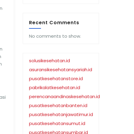
n
Recent Comments
No comments to show.
n
n
solusikesehatan.id
n
asuransikesehatansyariah.id
pusatkesehatanstore.id
pabrikalatkesehatan.id
perencanaandinaskesehatan.id
asi
pusatkesehatanbanten.id
pusatkesehatanjawatimur.id
pusatkesehatansumut.id
pusatkesehatansumbar.id