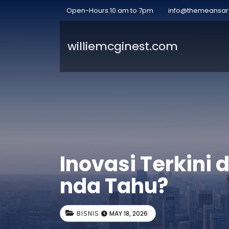
Open-Hours:10 am to 7pm
info@themeansa
williemcginest.com
Inovasi Terkini
nda Tahu?
BISNIS
MAY 18, 2026