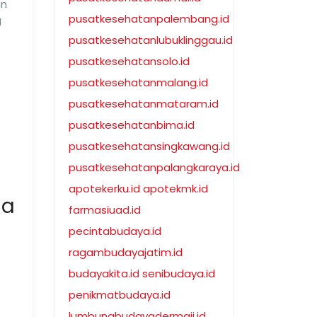
in
pusatkesehatanpalembang.id
I
pusatkesehatanlubuklinggau.id
pusatkesehatansolo.id
pusatkesehatanmalang.id
pusatkesehatanmataram.id
pusatkesehatanbima.id
pusatkesehatansingkawang.id
pusatkesehatanpalangkaraya.id
apotekerku.id
apotekmk.id
da
farmasiuad.id
pecintabudaya.id
ragambudayajatim.id
budayakita.id
senibudaya.id
penikmatbudaya.id
lumbungbudayadermaji.id