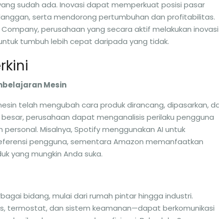
ang sudah ada. Inovasi dapat memperkuat posisi pasar
anggan, serta mendorong pertumbuhan dan profitabilitas.
 Company, perusahaan yang secara aktif melakukan inovasi
 untuk tumbuh lebih cepat daripada yang tidak.
rkini
mbelajaran Mesin
sin telah mengubah cara produk dirancang, dipasarkan, d
esar, perusahaan dapat menganalisis perilaku pengguna
personal. Misalnya, Spotify menggunakan AI untuk
referensi pengguna, sementara Amazon memanfaatkan
uk yang mungkin Anda suka.
gai bidang, mulai dari rumah pintar hingga industri.
as, termostat, dan sistem keamanan—dapat berkomunikasi