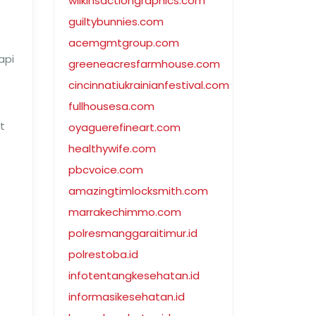
wilkinsactiongraphics.com
guiltybunnies.com
acemgmtgroup.com
api
greeneacresfarmhouse.com
cincinnatiukrainianfestival.com
fullhousesa.com
t
oyaguerefineart.com
healthywife.com
pbcvoice.com
amazingtimlocksmith.com
marrakechimmo.com
polresmanggaraitimur.id
polrestoba.id
infotentangkesehatan.id
informasikesehatan.id