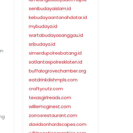
senibudayaislam.id
kebudayaantanahdatar.id
mybudaya.id
wartabudayasanggau.id
sribudaya.id
an
simerdupolresbatang.id
satlantaspolresklaten.id
buffalogrovechamber.org
eatdrinkdishmpls.com
craftycutz.com
texasgirlreads.com
williemcginest.com
zorrosrestaurant.com
ng
davidsonhardscapes.com