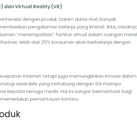
 dan Virtual Reality (VR)
interaksi dengan produk. Dalam dunia ritel, banyak
emberikan pengalaman belanja yang imersif. IKEA, misalnya
nsumen “menempatkan” furnitur virtual dalam ruangan mere
artner, lebih dari 25% konsumer akan berbelanja dengan
ecepatan internet tetapi juga memungkinkan inovasi dalam
 teknologi wearable yang terhubung dengan 5G mampu
me kepada tenaga medis. Hal ini sangat bermanfaat bagi
ng memerlukan pemantauan kontinu.
roduk