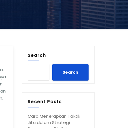
Search
a.
Search
nya
an
kan
h.
Recent Posts
Cara Menerapkan Taktik
Jitu dalam Strategi