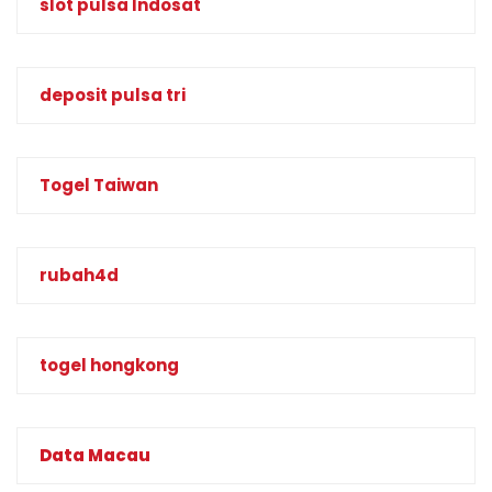
slot pulsa Indosat
deposit pulsa tri
Togel Taiwan
rubah4d
togel hongkong
Data Macau