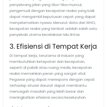
penyebrang jalan yang tiba-tiba muncul,
pengemudi dengan kecepatan reaksi yang baik
dapat mengambil keputusan cepat yang dapat
menyelamatkan nyawa. Menurut data dari WHO,
kecepatan reaksi yang lambat adalah salah satu
penyebab utama kecelakaan lalu lintas.
3. Efisiensi di Tempat Kerja
Di tempat kerja, terutama di industri yang
membutuhkan ketepatan dan kecepatan,
seperti di pabrik atau ruang medis, kecepatan
reaksi memainkan peran yang sangat vital.
Pegawai yang dapat merespons dengan cepat
terhadap situasi darurat dapat membantu
mencegah masalah yang lebih besar dan
meningkatkan efisiensi secara keseluruhan.