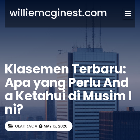
williemcginest.com
Klasemen Terbaru:
Apa yang Perlu And
a Ketahui di Musim I
ni?
OLAHRAGA
MAY 15, 2026