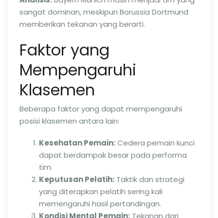
sangat dominan, meskipun Borussia Dortmund
memberikan tekanan yang berarti.
Faktor yang
Mempengaruhi
Klasemen
Beberapa faktor yang dapat mempengaruhi
posisi klasemen antara lain:
Kesehatan Pemain:
Cedera pemain kunci
dapat berdampak besar pada performa
tim.
Keputusan Pelatih:
Taktik dan strategi
yang diterapkan pelatih sering kali
memengaruhi hasil pertandingan.
Kondisi Mental Pemain:
Tekanan dari