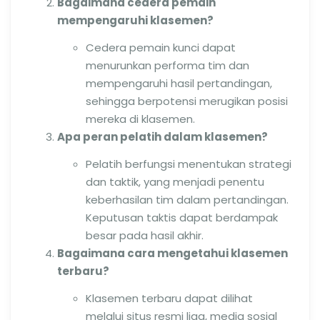
Bagaimana cedera pemain
mempengaruhi klasemen?
Cedera pemain kunci dapat
menurunkan performa tim dan
mempengaruhi hasil pertandingan,
sehingga berpotensi merugikan posisi
mereka di klasemen.
Apa peran pelatih dalam klasemen?
Pelatih berfungsi menentukan strategi
dan taktik, yang menjadi penentu
keberhasilan tim dalam pertandingan.
Keputusan taktis dapat berdampak
besar pada hasil akhir.
Bagaimana cara mengetahui klasemen
terbaru?
Klasemen terbaru dapat dilihat
melalui situs resmi liga, media sosial