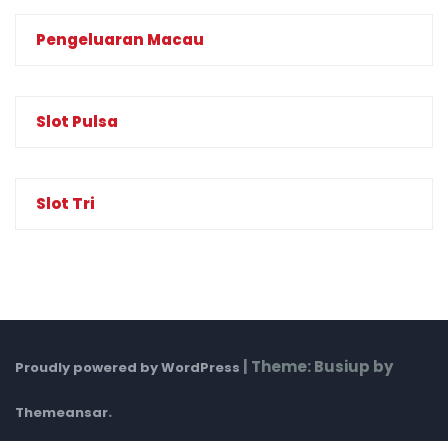
Pengeluaran Macau
Slot Pulsa
Slot Tri
|
Theme: Busiup by
Proudly powered by WordPress
.
Themeansar