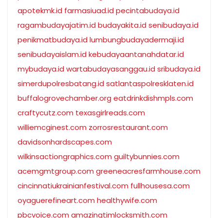
apotekmk.id
farmasiuad.id
pecintabudaya.id
ragambudayajatim.id
budayakita.id
senibudaya.id
penikmatbudaya.id
lumbungbudayadermaji.id
senibudayaislam.id
kebudayaantanahdatar.id
mybudaya.id
wartabudayasanggau.id
sribudaya.id
simerdupolresbatang.id
satlantaspolresklaten.id
buffalogrovechamber.org
eatdrinkdishmpls.com
craftycutz.com
texasgirlreads.com
williemcginest.com
zorrosrestaurant.com
davidsonhardscapes.com
wilkinsactiongraphics.com
guiltybunnies.com
acemgmtgroup.com
greeneacresfarmhouse.com
cincinnatiukrainianfestival.com
fullhousesa.com
oyaguerefineart.com
healthywife.com
pbcvoice.com
amazingtimlocksmith.com