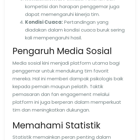
kompetisi dan harapan penggemar juga
dapat memengaruhi kinerja tim.
Kondisi Cuaca:
Pertandingan yang
diadakan dalam kondisi cuaca buruk sering
kali mempengaruhi hasil.
Pengaruh Media Sosial
Media sosial kini menjadi platform utama bagi
penggemar untuk mendukung tim favorit
mereka. Hal ini memberi dampak psikologis baik
kepada pemain maupun pelatih. Taktik
pemasaran dan fan engagement melalui
platform ini juga berperan dalam memperkuat
tim dan meningkatkan dukungan.
Memahami Statistik
Statistik memainkan peran penting dalam