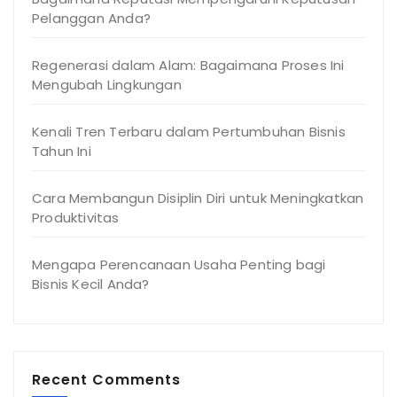
Pelanggan Anda?
Regenerasi dalam Alam: Bagaimana Proses Ini
Mengubah Lingkungan
Kenali Tren Terbaru dalam Pertumbuhan Bisnis
Tahun Ini
Cara Membangun Disiplin Diri untuk Meningkatkan
Produktivitas
Mengapa Perencanaan Usaha Penting bagi
Bisnis Kecil Anda?
Recent Comments