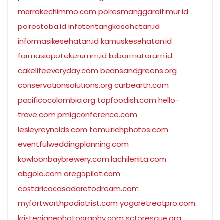
marrakechimmo.com
polresmanggaraitimur.id
polrestoba.id
infotentangkesehatan.id
informasikesehatan.id
kamuskesehatan.id
farmasiapotekerumm.id
kabarmataram.id
cakelifeeveryday.com
beansandgreens.org
conservationsolutions.org
curbearth.com
pacificocolombia.org
topfoodish.com
hello-
trove.com
pmigconference.com
lesleyreynolds.com
tomulrichphotos.com
eventfulweddingplanning.com
kowloonbaybrewery.com
lachilenita.com
abgolo.com
oregopilot.com
costaricacasadaretodream.com
myfortworthpodiatrist.com
yogaretreatpro.com
kristenjanephotography.com
sctbrescue.org