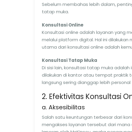
Sebelum membahas lebih dalam, penting 
tatap muka.
Konsultasi Online
Konsultasi online adalah layanan yang m
melalui platform digital. Hal ini dilakuka
utama dari konsultasi online adalah kemu
Konsultasi Tatap Muka
Di sisi lain, konsultasi tatap muka adalah 
dilakukan di kantor atau tempat praktik t
langsung sering dianggap lebih personal
2. Efektivitas Konsultasi O
a. Aksesibilitas
Salah satu keuntungan terbesar dari kons
mengakses layanan tersebut dari mana sa
laporan oleh McKinsey, angka pengguna