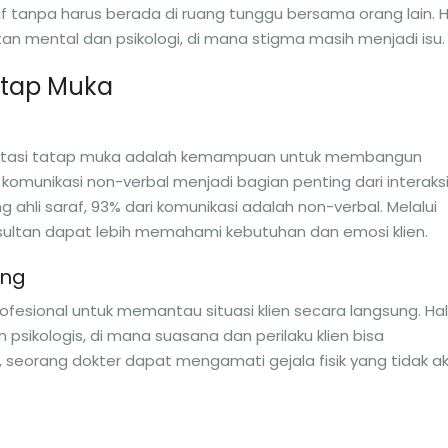
if tanpa harus berada di ruang tunggu bersama orang lain. H
an mental dan psikologi, di mana stigma masih menjadi isu.
Tatap Muka
sultasi tatap muka adalah kemampuan untuk membangun
 komunikasi non-verbal menjadi bagian penting dari interaks
g ahli saraf, 93% dari komunikasi adalah non-verbal. Melalui
nsultan dapat lebih memahami kebutuhan dan emosi klien.
ung
esional untuk memantau situasi klien secara langsung. Hal 
psikologis, di mana suasana dan perilaku klien bisa
 seorang dokter dapat mengamati gejala fisik yang tidak a