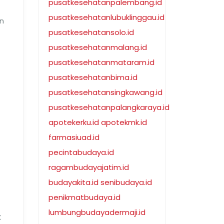
pusatkesehatanpalembang.id
pusatkesehatanlubuklinggau.id
an
pusatkesehatansolo.id
pusatkesehatanmalang.id
pusatkesehatanmataram.id
pusatkesehatanbima.id
pusatkesehatansingkawang.id
pusatkesehatanpalangkaraya.id
apotekerku.id
apotekmk.id
farmasiuad.id
pecintabudaya.id
ragambudayajatim.id
budayakita.id
senibudaya.id
penikmatbudaya.id
lumbungbudayadermaji.id
t