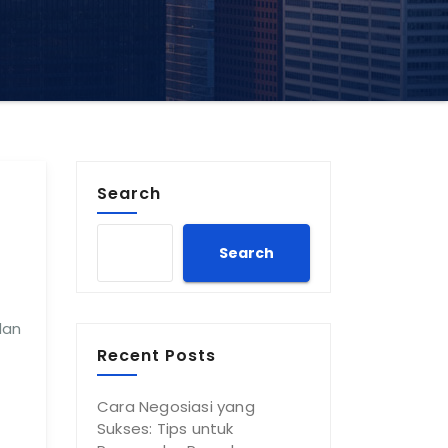
Search
Search
dan
Recent Posts
Cara Negosiasi yang
Sukses: Tips untuk