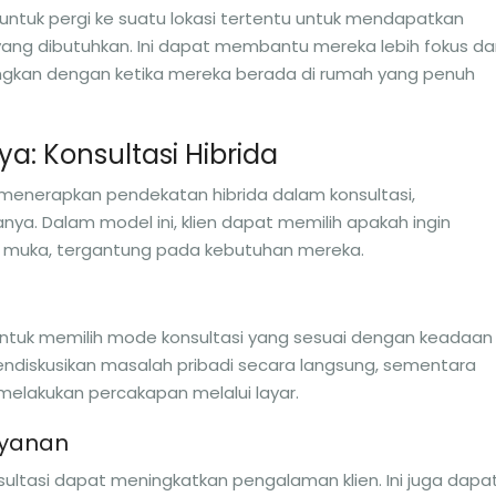
 untuk pergi ke suatu lokasi tertentu untuk mendapatkan
 yang dibutuhkan. Ini dapat membantu mereka lebih fokus d
dingkan dengan ketika mereka berada di rumah yang penuh
a: Konsultasi Hibrida
i menerapkan pendekatan hibrida dalam konsultasi,
ya. Dalam model ini, klien dapat memilih apakah ingin
p muka, tergantung pada kebutuhan mereka.
as untuk memilih mode konsultasi yang sesuai dengan keadaan
ndiskusikan masalah pribadi secara langsung, sementara
melakukan percakapan melalui layar.
ayanan
ultasi dapat meningkatkan pengalaman klien. Ini juga dapa