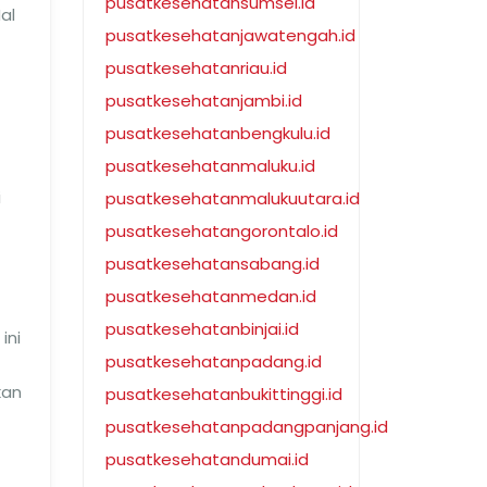
pusatkesehatansumsel.id
al
pusatkesehatanjawatengah.id
pusatkesehatanriau.id
pusatkesehatanjambi.id
pusatkesehatanbengkulu.id
pusatkesehatanmaluku.id
i
pusatkesehatanmalukuutara.id
pusatkesehatangorontalo.id
pusatkesehatansabang.id
pusatkesehatanmedan.id
pusatkesehatanbinjai.id
ini
pusatkesehatanpadang.id
kan
pusatkesehatanbukittinggi.id
pusatkesehatanpadangpanjang.id
pusatkesehatandumai.id