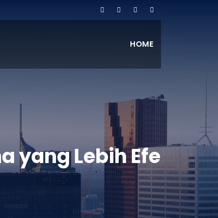
HOME
a yang Lebih Efe