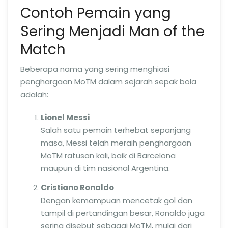
Contoh Pemain yang
Sering Menjadi Man of the
Match
Beberapa nama yang sering menghiasi
penghargaan MoTM dalam sejarah sepak bola
adalah:
Lionel Messi
Salah satu pemain terhebat sepanjang
masa, Messi telah meraih penghargaan
MoTM ratusan kali, baik di Barcelona
maupun di tim nasional Argentina.
Cristiano Ronaldo
Dengan kemampuan mencetak gol dan
tampil di pertandingan besar, Ronaldo juga
sering disebut sebagai MoTM, mulai dari