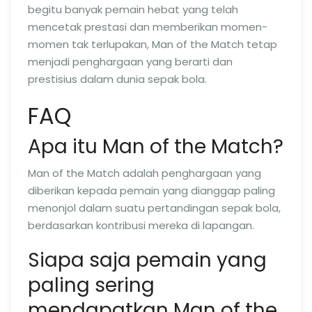
begitu banyak pemain hebat yang telah
mencetak prestasi dan memberikan momen-
momen tak terlupakan, Man of the Match tetap
menjadi penghargaan yang berarti dan
prestisius dalam dunia sepak bola.
FAQ
Apa itu Man of the Match?
Man of the Match adalah penghargaan yang
diberikan kepada pemain yang dianggap paling
menonjol dalam suatu pertandingan sepak bola,
berdasarkan kontribusi mereka di lapangan.
Siapa saja pemain yang
paling sering
mendapatkan Man of the