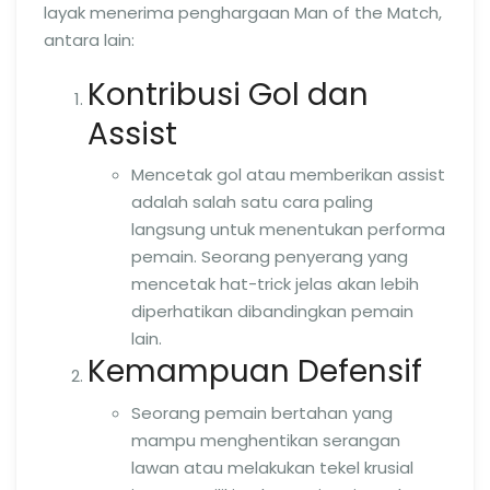
layak menerima penghargaan Man of the Match,
antara lain:
Kontribusi Gol dan
Assist
Mencetak gol atau memberikan assist
adalah salah satu cara paling
langsung untuk menentukan performa
pemain. Seorang penyerang yang
mencetak hat-trick jelas akan lebih
diperhatikan dibandingkan pemain
lain.
Kemampuan Defensif
Seorang pemain bertahan yang
mampu menghentikan serangan
lawan atau melakukan tekel krusial