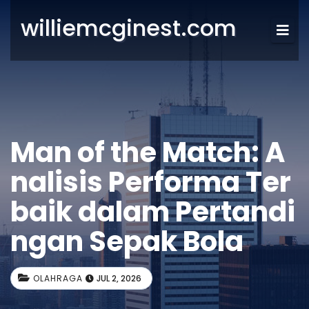
williemcginest.com
Man of the Match: A
nalisis Performa Ter
baik dalam Pertandi
ngan Sepak Bola
OLAHRAGA
JUL 2, 2026