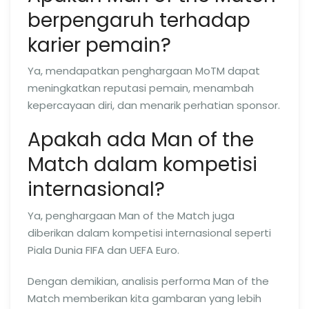
berpengaruh terhadap
karier pemain?
Ya, mendapatkan penghargaan MoTM dapat
meningkatkan reputasi pemain, menambah
kepercayaan diri, dan menarik perhatian sponsor.
Apakah ada Man of the
Match dalam kompetisi
internasional?
Ya, penghargaan Man of the Match juga
diberikan dalam kompetisi internasional seperti
Piala Dunia FIFA dan UEFA Euro.
Dengan demikian, analisis performa Man of the
Match memberikan kita gambaran yang lebih