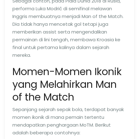
Sebagai contoh, pada Piala Dunia 2018 di Rusia,
performa Luka Modrić di semifinal melawan
Inggris membuatnya menjadi Man of the Match.
Dia tidak hanya mencetak gol tetapi juga
memberikan assist serta mengendalikan
permainan di lini tengah, membawa Kroasia ke
final untuk pertama kalinya dalam sejarah
mereka.
Momen-Momen Ikonik
yang Melahirkan Man
of the Match
Sepanjang sejarah sepak bola, terdapat banyak
momen ikonik di mana pemain tertentu
mendapatkan penghargaan MoTM. Berikut
adalah beberapa contohnya: