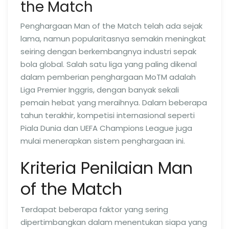
the Match
Penghargaan Man of the Match telah ada sejak
lama, namun popularitasnya semakin meningkat
seiring dengan berkembangnya industri sepak
bola global. Salah satu liga yang paling dikenal
dalam pemberian penghargaan MoTM adalah
Liga Premier Inggris, dengan banyak sekali
pemain hebat yang meraihnya. Dalam beberapa
tahun terakhir, kompetisi internasional seperti
Piala Dunia dan UEFA Champions League juga
mulai menerapkan sistem penghargaan ini.
Kriteria Penilaian Man
of the Match
Terdapat beberapa faktor yang sering
dipertimbangkan dalam menentukan siapa yang