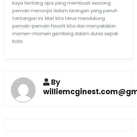
kaya tentang apa yang membuat seorang
pemain menonjol dalam larangan yang penuh
tantangan ini. Mari kita terus mendukung
pemain-pemain favorit kita dan menyaksikan
momen-momen gemilang dalam dunia sepak
bola.
By
williemcginest.com@gm