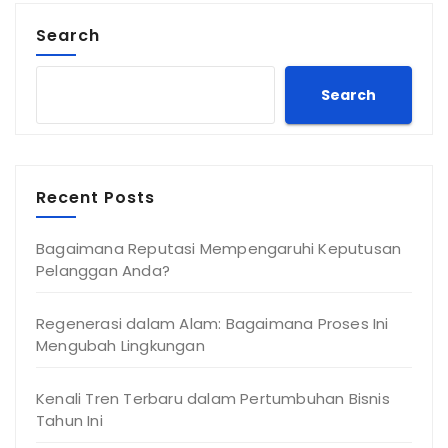
Search
Search
Recent Posts
Bagaimana Reputasi Mempengaruhi Keputusan
Pelanggan Anda?
Regenerasi dalam Alam: Bagaimana Proses Ini
Mengubah Lingkungan
Kenali Tren Terbaru dalam Pertumbuhan Bisnis
Tahun Ini