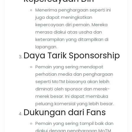
Menerima penghargaan seperti ini
juga dapat meningkatkan
kepercayaan diri pemain. Mereka
merasa diakui atas usaha dan
keterampilan yang ditampilkan di
lapangan.
Daya Tarik Sponsorship
Pemain yang sering mendapat
perhatian media dan penghargaan
seperti MoTM biasanya akan lebih
diminati oleh sponsor dan merek-
merek besar. Ini dapat membuka
peluang komersial yang lebih besar.
Dukungan dari Fans
Pemain yang sering tampil baik dan
diakui dengan penghargaan MoTM