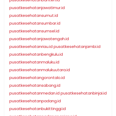
pusatkesehatanjawatimur.id
pusatkesehatansumut.id
pusatkesehatansumbar.id
pusatkesehatansumsel.id
pusatkesehatanjawatengah.id
pusatkesehatanriau.id
pusatkesehatanjambi.id
pusatkesehatanbengkulu.id
pusatkesehatanmaluku.id
pusatkesehatanmalukuutara.id
pusatkesehatangorontalo.id
pusatkesehatansabang.id
pusatkesehatanmedan.id
pusatkesehatanbinjai.id
pusatkesehatanpadang.id
pusatkesehatanbukittinggi.id