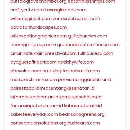
buffalogrovechamber.org
eatdrinkdishmpls.com
craftycutz.com
texasgirlreads.com
williemcginest.com
zorrosrestaurant.com
davidsonhardscapes.com
wilkinsactiongraphics.com
guiltybunnies.com
acemgmtgroup.com
greeneacresfarmhouse.com
cincinnatiukrainianfestival.com
fullhousesa.com
oyaguerefineart.com
healthywife.com
pbcvoice.com
amazingtimlocksmith.com
marrakechimmo.com
polresmanggaraitimur.id
polrestoba.id
infotentangkesehatan.id
informasikesehatan.id
kamuskesehatan.id
farmasiapotekerumm.id
kabarmataram.id
cakelifeeveryday.com
beansandgreens.org
conservationsolutions.org
curbearth.com