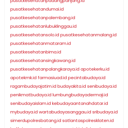
pusatkesehatanpadangpanjang.id
pusatkesehatandumai.id
pusatkesehatanpalembang.id
pusatkesehatanlubuklinggau.id
pusatkesehatansolo.id
pusatkesehatanmalang.id
pusatkesehatanmataram.id
pusatkesehatanbima.id
pusatkesehatansingkawang.id
pusatkesehatanpalangkaraya.id
apotekerku.id
apotekmk.id
farmasiuad.id
pecintabudaya.id
ragambudayajatim.id
budayakita.id
senibudaya.id
penikmatbudaya.id
lumbungbudayadermaji.id
senibudayaislam.id
kebudayaantanahdatar.id
mybudaya.id
wartabudayasanggau.id
sribudaya.id
simerdupolresbatang.id
satlantaspolresklaten.id