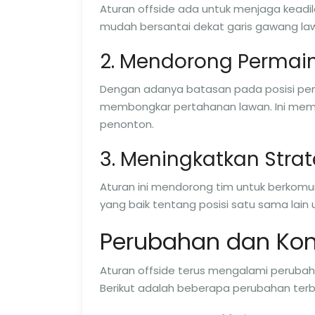
Aturan offside ada untuk menjaga keadi
mudah bersantai dekat garis gawang law
2. Mendorong Permai
Dengan adanya batasan pada posisi pemai
membongkar pertahanan lawan. Ini memb
penonton.
3. Meningkatkan Strat
Aturan ini mendorong tim untuk berkom
yang baik tentang posisi satu sama lain
Perubahan dan Kont
Aturan offside terus mengalami perubah
Berikut adalah beberapa perubahan terba