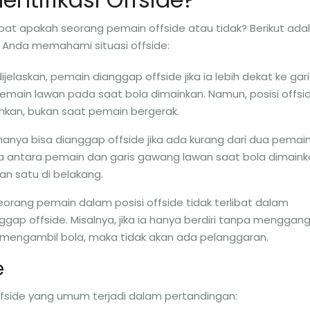
t apakah seorang pemain offside atau tidak? Berikut ada
Anda memahami situasi offside:
dijelaskan, pemain dianggap offside jika ia lebih dekat ke gari
main lawan pada saat bola dimainkan. Namun, posisi offsi
inkan, bukan saat pemain bergerak.
anya bisa dianggap offside jika ada kurang dari dua pemai
a antara pemain dan garis gawang lawan saat bola dimaink
dan satu di belakang.
 seorang pemain dalam posisi offside tidak terlibat dalam
ggap offside. Misalnya, jika ia hanya berdiri tanpa menggan
 mengambil bola, maka tidak akan ada pelanggaran.
e
offside yang umum terjadi dalam pertandingan: