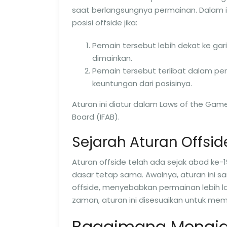
saat berlangsungnya permainan. Dalam 
posisi offside jika:
Pemain tersebut lebih dekat ke ga
dimainkan.
Pemain tersebut terlibat dalam 
keuntungan dari posisinya.
Aturan ini diatur dalam Laws of the Game
Board (IFAB).
Sejarah Aturan Offsid
Aturan offside telah ada sejak abad ke
dasar tetap sama. Awalnya, aturan ini s
offside, menyebabkan permainan lebih l
zaman, aturan ini disesuaikan untuk mem
Bagaimana Mengiden