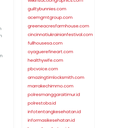
wilkinsactiongraphics.com
guiltybunnies.com
acemgmtgroup.com
greeneacresfarmhouse.com
h
cincinnatiukrainianfestival.com
n
fullhousesa.com
oyaguerefineart.com
an
healthywife.com
pbcvoice.com
amazingtimlocksmith.com
marrakechimmo.com
polresmanggaraitimur.id
polrestoba.id
infotentangkesehatan.id
informasikesehatan.id