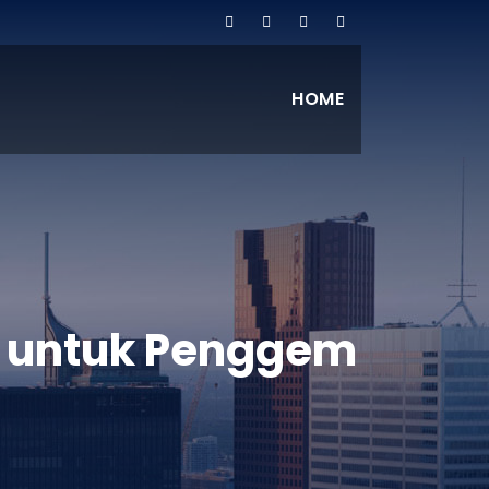
HOME
 untuk Penggem