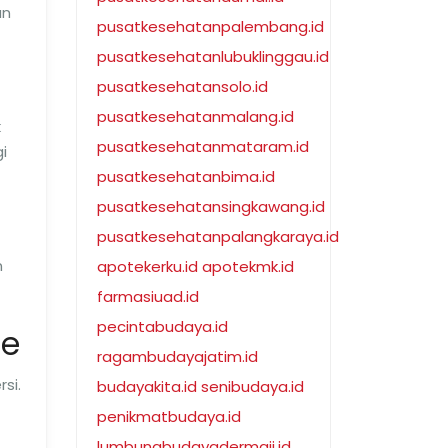
an
pusatkesehatanpalembang.id
pusatkesehatanlubuklinggau.id
pusatkesehatansolo.id
pusatkesehatanmalang.id
k
pusatkesehatanmataram.id
i
pusatkesehatanbima.id
pusatkesehatansingkawang.id
pusatkesehatanpalangkaraya.id
n
apotekerku.id
apotekmk.id
farmasiuad.id
pecintabudaya.id
de
ragambudayajatim.id
si.
budayakita.id
senibudaya.id
penikmatbudaya.id
lumbungbudayadermaji.id