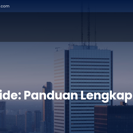
r.com
de: Panduan Lengkap