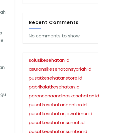
lah
Recent Comments
s
No comments to show.
de
n
solusikesehatan.id
an.
asuransikesehatansyariah.id
pusatkesehatanstore.id
pabrikalatkesehatan.id
ggu
perencanaandinaskesehatan.id
pusatkesehatanbanten.id
pusatkesehatanjawatimur.id
pusatkesehatansumut.id
pusatkesehatansumbar.id