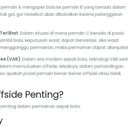
jika pemain A mengoper bola ke pemain B yang berada dalam
tak gol, gol tersebut akan dibatalkan karena pelanggaran
Terlihat
: Dalam situasi di mana pemain C berada di posisi
mbil bola, keputusan wasit dapat bervariasi. Jika wasit
 mengganggu permainan, maka permainan dapat dilanjutka
ree (VAR)
: Dalam era modern sepak bola, teknologi VAR seri
alam memutuskan offside. Misalnya, dalam pertandingan
n apakah posisi pemain benar-benar offside atau tidak
fside Penting?
 penting dalam permainan sepak bola:
y