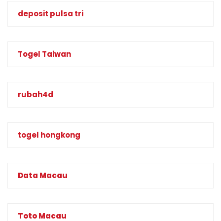
deposit pulsa tri
Togel Taiwan
rubah4d
togel hongkong
Data Macau
Toto Macau