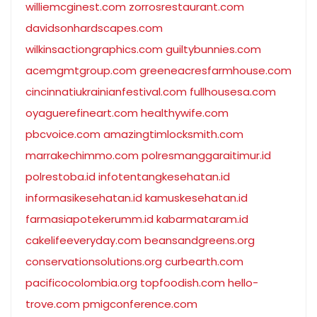
williemcginest.com
zorrosrestaurant.com
davidsonhardscapes.com
wilkinsactiongraphics.com
guiltybunnies.com
acemgmtgroup.com
greeneacresfarmhouse.com
cincinnatiukrainianfestival.com
fullhousesa.com
oyaguerefineart.com
healthywife.com
pbcvoice.com
amazingtimlocksmith.com
marrakechimmo.com
polresmanggaraitimur.id
polrestoba.id
infotentangkesehatan.id
informasikesehatan.id
kamuskesehatan.id
farmasiapotekerumm.id
kabarmataram.id
cakelifeeveryday.com
beansandgreens.org
conservationsolutions.org
curbearth.com
pacificocolombia.org
topfoodish.com
hello-
trove.com
pmigconference.com