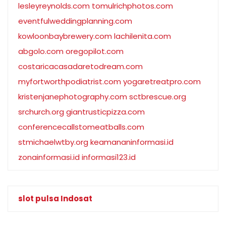
lesleyreynolds.com
tomulrichphotos.com
eventfulweddingplanning.com
kowloonbaybrewery.com
lachilenita.com
abgolo.com
oregopilot.com
costaricacasadaretodream.com
myfortworthpodiatrist.com
yogaretreatpro.com
kristenjanephotography.com
sctbrescue.org
srchurch.org
giantrusticpizza.com
conferencecallstomeatballs.com
stmichaelwtby.org
keamananinformasi.id
zonainformasi.id
informasi123.id
slot pulsa Indosat