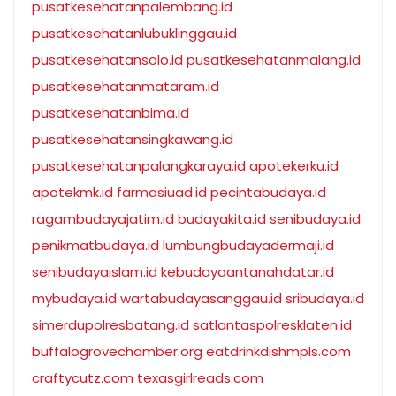
pusatkesehatanpalembang.id
pusatkesehatanlubuklinggau.id
pusatkesehatansolo.id
pusatkesehatanmalang.id
pusatkesehatanmataram.id
pusatkesehatanbima.id
pusatkesehatansingkawang.id
pusatkesehatanpalangkaraya.id
apotekerku.id
apotekmk.id
farmasiuad.id
pecintabudaya.id
ragambudayajatim.id
budayakita.id
senibudaya.id
penikmatbudaya.id
lumbungbudayadermaji.id
senibudayaislam.id
kebudayaantanahdatar.id
mybudaya.id
wartabudayasanggau.id
sribudaya.id
simerdupolresbatang.id
satlantaspolresklaten.id
buffalogrovechamber.org
eatdrinkdishmpls.com
craftycutz.com
texasgirlreads.com