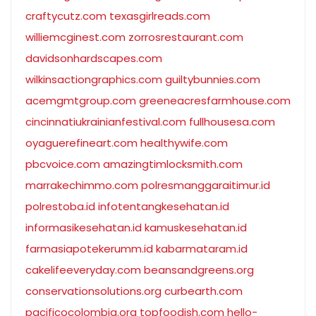
craftycutz.com
texasgirlreads.com
williemcginest.com
zorrosrestaurant.com
davidsonhardscapes.com
wilkinsactiongraphics.com
guiltybunnies.com
acemgmtgroup.com
greeneacresfarmhouse.com
cincinnatiukrainianfestival.com
fullhousesa.com
oyaguerefineart.com
healthywife.com
pbcvoice.com
amazingtimlocksmith.com
marrakechimmo.com
polresmanggaraitimur.id
polrestoba.id
infotentangkesehatan.id
informasikesehatan.id
kamuskesehatan.id
farmasiapotekerumm.id
kabarmataram.id
cakelifeeveryday.com
beansandgreens.org
conservationsolutions.org
curbearth.com
pacificocolombia.org
topfoodish.com
hello-