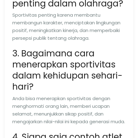
penting dalam olahraga?
Sportivitas penting karena membantu
membangun karakter, menciptakan lingkungan
positif, meningkatkan kinerja, dan memperbaiki
persepsi publik tentang olahraga.
3. Bagaimana cara
menerapkan sportivitas
dalam kehidupan sehari-
hari?
Anda bisa menerapkan sportivitas dengan
menghormati orang lain, memberi ucapan
selamat, menunjukkan sikap positif, dan
mengajarkan nilai-nilai ini kepada generasi muda.
4. Siapa saja contoh atlet