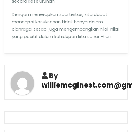
secara keseluruhan.
Dengan menerapkan sportivitas, kita dapat
mencapai kesuksesan tidak hanya dalam
olahraga, tetapi juga mengembangkan nilai-nilai
yang positif dalam kehidupan kita sehari-hari.
By
williemcginest.com@gm