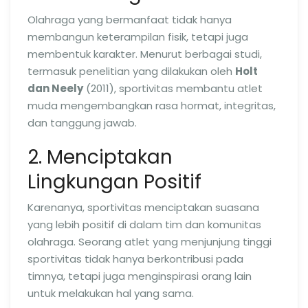
Olahraga yang bermanfaat tidak hanya
membangun keterampilan fisik, tetapi juga
membentuk karakter. Menurut berbagai studi,
termasuk penelitian yang dilakukan oleh
Holt
dan Neely
(2011), sportivitas membantu atlet
muda mengembangkan rasa hormat, integritas,
dan tanggung jawab.
2. Menciptakan
Lingkungan Positif
Karenanya, sportivitas menciptakan suasana
yang lebih positif di dalam tim dan komunitas
olahraga. Seorang atlet yang menjunjung tinggi
sportivitas tidak hanya berkontribusi pada
timnya, tetapi juga menginspirasi orang lain
untuk melakukan hal yang sama.