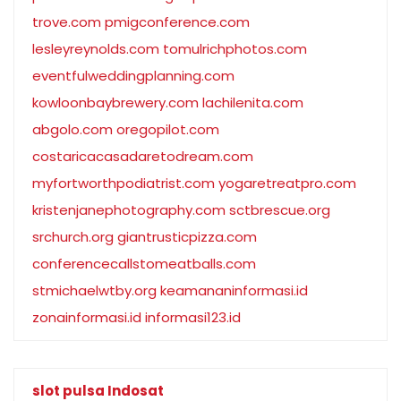
trove.com
pmigconference.com
lesleyreynolds.com
tomulrichphotos.com
eventfulweddingplanning.com
kowloonbaybrewery.com
lachilenita.com
abgolo.com
oregopilot.com
costaricacasadaretodream.com
myfortworthpodiatrist.com
yogaretreatpro.com
kristenjanephotography.com
sctbrescue.org
srchurch.org
giantrusticpizza.com
conferencecallstomeatballs.com
stmichaelwtby.org
keamananinformasi.id
zonainformasi.id
informasi123.id
slot pulsa Indosat