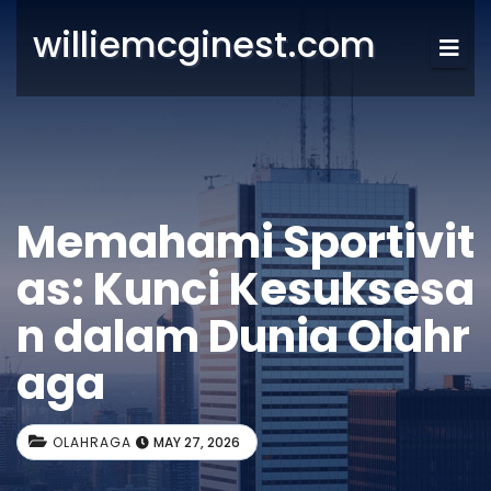
williemcginest.com
Memahami Sportivit
as: Kunci Kesuksesa
n dalam Dunia Olahr
aga
OLAHRAGA
MAY 27, 2026