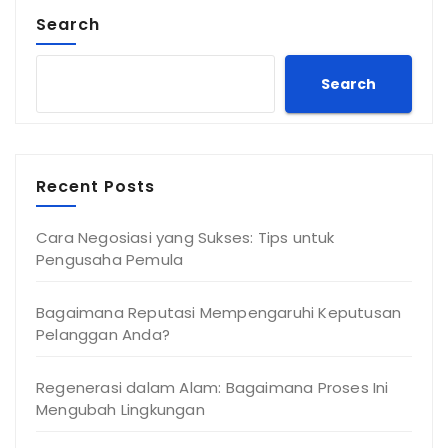
Search
Search
Recent Posts
Cara Negosiasi yang Sukses: Tips untuk
Pengusaha Pemula
Bagaimana Reputasi Mempengaruhi Keputusan
Pelanggan Anda?
Regenerasi dalam Alam: Bagaimana Proses Ini
Mengubah Lingkungan