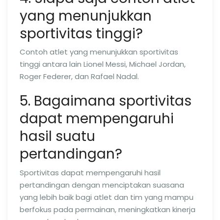
yang menunjukkan
sportivitas tinggi?
Contoh atlet yang menunjukkan sportivitas
tinggi antara lain Lionel Messi, Michael Jordan,
Roger Federer, dan Rafael Nadal.
5. Bagaimana sportivitas
dapat mempengaruhi
hasil suatu
pertandingan?
Sportivitas dapat mempengaruhi hasil
pertandingan dengan menciptakan suasana
yang lebih baik bagi atlet dan tim yang mampu
berfokus pada permainan, meningkatkan kinerja