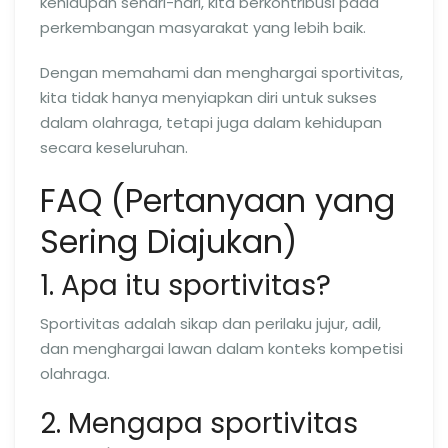
kehidupan sehari-hari, kita berkontribusi pada
perkembangan masyarakat yang lebih baik.
Dengan memahami dan menghargai sportivitas,
kita tidak hanya menyiapkan diri untuk sukses
dalam olahraga, tetapi juga dalam kehidupan
secara keseluruhan.
FAQ (Pertanyaan yang
Sering Diajukan)
1. Apa itu sportivitas?
Sportivitas adalah sikap dan perilaku jujur, adil,
dan menghargai lawan dalam konteks kompetisi
olahraga.
2. Mengapa sportivitas