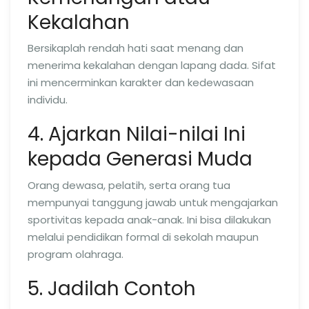
Kekalahan
Bersikaplah rendah hati saat menang dan
menerima kekalahan dengan lapang dada. Sifat
ini mencerminkan karakter dan kedewasaan
individu.
4. Ajarkan Nilai-nilai Ini
kepada Generasi Muda
Orang dewasa, pelatih, serta orang tua
mempunyai tanggung jawab untuk mengajarkan
sportivitas kepada anak-anak. Ini bisa dilakukan
melalui pendidikan formal di sekolah maupun
program olahraga.
5. Jadilah Contoh