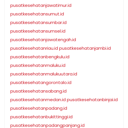
pusatkesehatanjawatimur.id
pusatkesehatansumut.id
pusatkesehatansumbar.id
pusatkesehatansumsel.id
pusatkesehatanjawatengah.id
pusatkesehatanriau.id
pusatkesehatanjambi.id
pusatkesehatanbengkulu.id
pusatkesehatanmaluku.id
pusatkesehatanmalukuutara.id
pusatkesehatangorontalo.id
pusatkesehatansabang.id
pusatkesehatanmedan.id
pusatkesehatanbinjai.id
pusatkesehatanpadang.id
pusatkesehatanbukittinggi.id
pusatkesehatanpadangpanjang.id