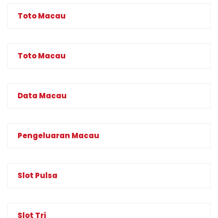
Toto Macau
Toto Macau
Data Macau
Pengeluaran Macau
Slot Pulsa
Slot Tri