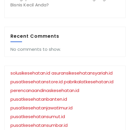
Bisnis Kecil Anda?
Recent Comments
No comments to show.
solusikesehatan.id
asuransikesehatansyariah.id
pusatkesehatanstore.id
pabrikalatkesehatan.id
perencanaandinaskesehatan.id
pusatkesehatanbanten.id
pusatkesehatanjawatimur.id
pusatkesehatansumut.id
pusatkesehatansumbar.id