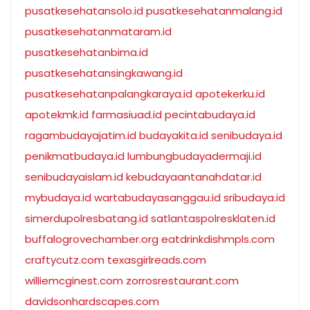
pusatkesehatansolo.id
pusatkesehatanmalang.id
pusatkesehatanmataram.id
pusatkesehatanbima.id
pusatkesehatansingkawang.id
pusatkesehatanpalangkaraya.id
apotekerku.id
apotekmk.id
farmasiuad.id
pecintabudaya.id
ragambudayajatim.id
budayakita.id
senibudaya.id
penikmatbudaya.id
lumbungbudayadermaji.id
senibudayaislam.id
kebudayaantanahdatar.id
mybudaya.id
wartabudayasanggau.id
sribudaya.id
simerdupolresbatang.id
satlantaspolresklaten.id
buffalogrovechamber.org
eatdrinkdishmpls.com
craftycutz.com
texasgirlreads.com
williemcginest.com
zorrosrestaurant.com
davidsonhardscapes.com