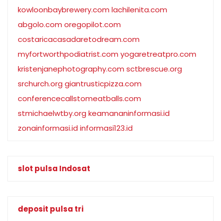
kowloonbaybrewery.com
lachilenita.com
abgolo.com
oregopilot.com
costaricacasadaretodream.com
myfortworthpodiatrist.com
yogaretreatpro.com
kristenjanephotography.com
sctbrescue.org
srchurch.org
giantrusticpizza.com
conferencecallstomeatballs.com
stmichaelwtby.org
keamananinformasi.id
zonainformasi.id
informasi123.id
slot pulsa Indosat
deposit pulsa tri