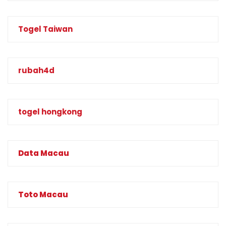
Togel Taiwan
rubah4d
togel hongkong
Data Macau
Toto Macau