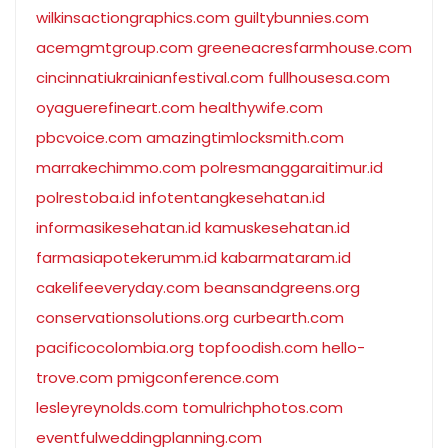
wilkinsactiongraphics.com
guiltybunnies.com
acemgmtgroup.com
greeneacresfarmhouse.com
cincinnatiukrainianfestival.com
fullhousesa.com
oyaguerefineart.com
healthywife.com
pbcvoice.com
amazingtimlocksmith.com
marrakechimmo.com
polresmanggaraitimur.id
polrestoba.id
infotentangkesehatan.id
informasikesehatan.id
kamuskesehatan.id
farmasiapotekerumm.id
kabarmataram.id
cakelifeeveryday.com
beansandgreens.org
conservationsolutions.org
curbearth.com
pacificocolombia.org
topfoodish.com
hello-
trove.com
pmigconference.com
lesleyreynolds.com
tomulrichphotos.com
eventfulweddingplanning.com