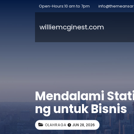
Open-Hours:10 am to 7pm
info@themeansa
williemcginest.com
Mendalami Stat
ng untuk Bisnis
OLAHRAGA
JUN 28, 2026