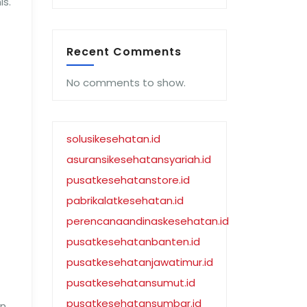
is.
Recent Comments
No comments to show.
solusikesehatan.id
asuransikesehatansyariah.id
pusatkesehatanstore.id
pabrikalatkesehatan.id
perencanaandinaskesehatan.id
pusatkesehatanbanten.id
pusatkesehatanjawatimur.id
pusatkesehatansumut.id
pusatkesehatansumbar.id
n.