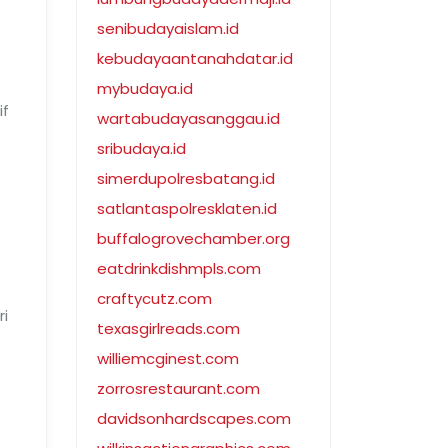
senibudayaislam.id
kebudayaantanahdatar.id
mybudaya.id
if
wartabudayasanggau.id
sribudaya.id
simerdupolresbatang.id
satlantaspolresklaten.id
buffalogrovechamber.org
eatdrinkdishmpls.com
craftycutz.com
ri
texasgirlreads.com
williemcginest.com
zorrosrestaurant.com
davidsonhardscapes.com