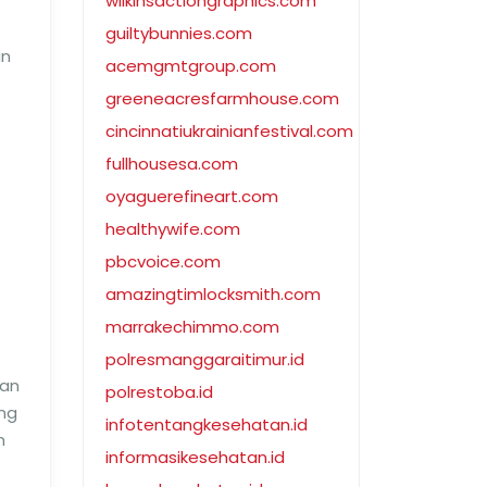
wilkinsactiongraphics.com
guiltybunnies.com
an
acemgmtgroup.com
greeneacresfarmhouse.com
cincinnatiukrainianfestival.com
fullhousesa.com
oyaguerefineart.com
healthywife.com
pbcvoice.com
amazingtimlocksmith.com
marrakechimmo.com
polresmanggaraitimur.id
gan
polrestoba.id
ng
infotentangkesehatan.id
n
informasikesehatan.id