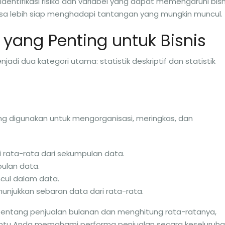
entifikasi risiko dan variabel yang dapat memengaruhi bisn
a lebih siap menghadapi tantangan yang mungkin muncul.
k yang Penting untuk Bisnis
jadi dua kategori utama: statistik deskriptif dan statistik
 yang digunakan untuk mengorganisasi, meringkas, dan
ai rata-rata dari sekumpulan data.
pulan data.
uncul dalam data.
nunjukkan sebaran data dari rata-rata.
entang penjualan bulanan dan menghitung rata-ratanya,
 Anda memahami performa penjualan secara keseluruha