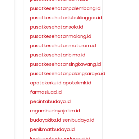
pusatkesehatanpalembang.id
pusatkesehatanlubuklinggau.id
pusatkesehatansolo.id
pusatkesehatanmalang.id
pusatkesehatanmataram.id
pusatkesehatanbima.id
pusatkesehatansingkawang.id
pusatkesehatanpalangkaraya.id
apotekerku.id
apotekmk.id
farmasiuad.id
pecintabudaya.id
ragambudayajatim.id
budayakita.id
senibudaya.id
penikmatbudaya.id
lumbungbudayadermaji.id