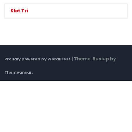
Slot Tri
|
Theme: Busiup by
Proudly powered by WordPress
.
Themeansar