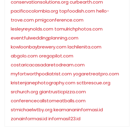
conservationsolutions.org
curbearth.com
pacificocolombia.org
topfoodish.com
hello-
trove.com
pmigconference.com
lesleyreynolds.com
tomulrichphotos.com
eventfulweddingplanning.com
kowloonbaybrewery.com
lachilenita.com
abgolo.com
oregopilot.com
costaricacasadaretodream.com
myfortworthpodiatrist.com
yogaretreatpro.com
kristenjanephotography.com
sctbrescue.org
srchurch.org
giantrusticpizza.com
conferencecallstomeatballs.com
stmichaelwtby.org
keamananinformasi.id
zonainformasi.id
informasi123.id