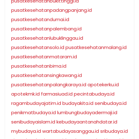
pusatkesehatanbukittinggi.id
pusatkesehatanpadangpanjang.id
pusatkesehatandumai.id
pusatkesehatanpalembang.id
pusatkesehatanlubuklinggau.id
pusatkesehatansolo.id
pusatkesehatanmalang.id
pusatkesehatanmataram.id
pusatkesehatanbima.id
pusatkesehatansingkawang.id
pusatkesehatanpalangkaraya.id
apotekerku.id
apotekmk.id
farmasiuad.id
pecintabudaya.id
ragambudayajatim.id
budayakita.id
senibudaya.id
penikmatbudaya.id
lumbungbudayadermaji.id
senibudayaislam.id
kebudayaantanahdatar.id
mybudaya.id
wartabudayasanggau.id
sribudaya.id