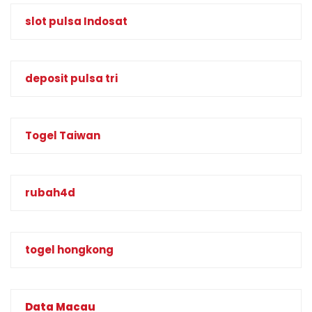
slot pulsa Indosat
deposit pulsa tri
Togel Taiwan
rubah4d
togel hongkong
Data Macau