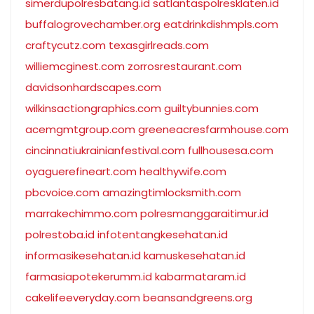
simerdupolresbatang.id
satlantaspolresklaten.id
buffalogrovechamber.org
eatdrinkdishmpls.com
craftycutz.com
texasgirlreads.com
williemcginest.com
zorrosrestaurant.com
davidsonhardscapes.com
wilkinsactiongraphics.com
guiltybunnies.com
acemgmtgroup.com
greeneacresfarmhouse.com
cincinnatiukrainianfestival.com
fullhousesa.com
oyaguerefineart.com
healthywife.com
pbcvoice.com
amazingtimlocksmith.com
marrakechimmo.com
polresmanggaraitimur.id
polrestoba.id
infotentangkesehatan.id
informasikesehatan.id
kamuskesehatan.id
farmasiapotekerumm.id
kabarmataram.id
cakelifeeveryday.com
beansandgreens.org