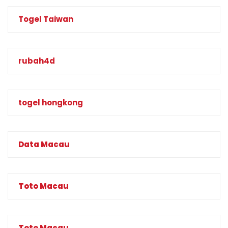
Togel Taiwan
rubah4d
togel hongkong
Data Macau
Toto Macau
Toto Macau