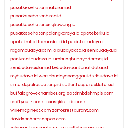
pusatkesehatanmataram.id
pusatkesehatanbima.id
pusatkesehatansingkawang.id
pusatkesehatanpalangkaraya.id
apotekerku.id
apotekmk.id
farmasiuad.id
pecintabudaya.id
ragambudayajatim.id
budayakita.id
senibudaya.id
penikmatbudaya.id
lumbungbudayadermaji.id
senibudayaislam.id
kebudayaantanahdatar.id
mybudaya.id
wartabudayasanggau.id
sribudaya.id
simerdupolresbatang.id
satlantaspolresklaten.id
buffalogrovechamber.org
eatdrinkdishmpls.com
craftycutz.com
texasgirlreads.com
williemcginest.com
zorrosrestaurant.com
davidsonhardscapes.com
wilkinsactiongraphics.com
guiltybunnies.com