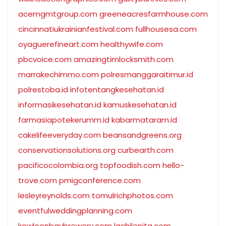
acemgmtgroup.com
greeneacresfarmhouse.com
cincinnatiukrainianfestival.com
fullhousesa.com
oyaguerefineart.com
healthywife.com
pbcvoice.com
amazingtimlocksmith.com
marrakechimmo.com
polresmanggaraitimur.id
polrestoba.id
infotentangkesehatan.id
informasikesehatan.id
kamuskesehatan.id
farmasiapotekerumm.id
kabarmataram.id
cakelifeeveryday.com
beansandgreens.org
conservationsolutions.org
curbearth.com
pacificocolombia.org
topfoodish.com
hello-
trove.com
pmigconference.com
lesleyreynolds.com
tomulrichphotos.com
eventfulweddingplanning.com
kowloonbaybrewery.com
lachilenita.com