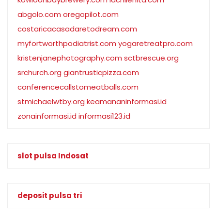
abgolo.com
oregopilot.com
costaricacasadaretodream.com
myfortworthpodiatrist.com
yogaretreatpro.com
kristenjanephotography.com
sctbrescue.org
srchurch.org
giantrusticpizza.com
conferencecallstomeatballs.com
stmichaelwtby.org
keamananinformasi.id
zonainformasi.id
informasi123.id
slot pulsa Indosat
deposit pulsa tri