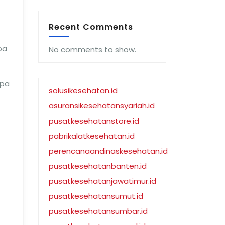
Recent Comments
pa
No comments to show.
npa
solusikesehatan.id
asuransikesehatansyariah.id
pusatkesehatanstore.id
pabrikalatkesehatan.id
perencanaandinaskesehatan.id
pusatkesehatanbanten.id
pusatkesehatanjawatimur.id
pusatkesehatansumut.id
pusatkesehatansumbar.id