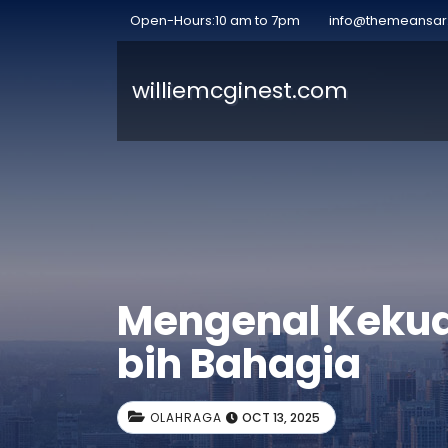
Open-Hours:10 am to 7pm
info@themeansa
williemcginest.com
Mengenal Kekuat
bih Bahagia
OLAHRAGA
OCT 13, 2025