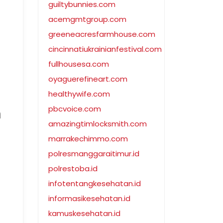
guiltybunnies.com
acemgmtgroup.com
greeneacresfarmhouse.com
cincinnatiukrainianfestival.com
fullhousesa.com
oyaguerefineart.com
healthywife.com
pbcvoice.com
n
amazingtimlocksmith.com
marrakechimmo.com
polresmanggaraitimur.id
polrestoba.id
infotentangkesehatan.id
informasikesehatan.id
kamuskesehatan.id