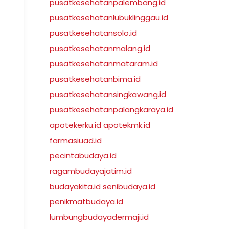
pusatkesehatanpalembang.id
pusatkesehatanlubuklinggau.id
pusatkesehatansolo.id
pusatkesehatanmalang.id
pusatkesehatanmataram.id
pusatkesehatanbima.id
pusatkesehatansingkawang.id
pusatkesehatanpalangkaraya.id
apotekerku.id
apotekmk.id
farmasiuad.id
pecintabudaya.id
ragambudayajatim.id
budayakita.id
senibudaya.id
penikmatbudaya.id
lumbungbudayadermaji.id