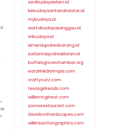
senibudayaislam.id
kebudayaantanahdatar.id
mybudaya.id
al
wartabudayasanggau.id
sribudaya.id
simerdupolresbatang.id
satlantaspolresklaten.id
k
buffalogrovechamber.org
eatdrinkdishmpls.com
craftycutz.com
texasgirlreads.com
williemcginest.com
m
zorrosrestaurant.com
aik
davidsonhardscapes.com
at
wilkinsactiongraphics.com