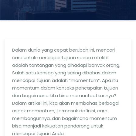
Dalam dunia yang cepat berubah ini, mencari
cara untuk mencapai tujuan secara efektif
adalah tantangan yang dihadapi banyak orang.
Salah satu konsep yang sering dibahas dalam
mencapai tujuan adalah “momentum”. Apa itu
momentum dalam konteks pencapaian tujuan
dan bagaimana kita bisa memanfaatkannya?
Dalam artikel ini, kita akan membahas berbagai
aspek momentum, termasuk definisi, cara
membangunnya, dan bagaimana momentum
bisa menjadi kekuatan pendorong untuk
mencapai tujuan Anda.