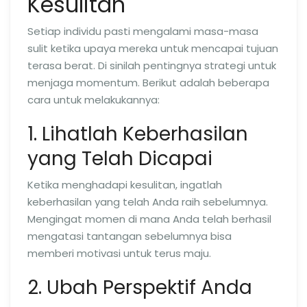
Kesulitan
Setiap individu pasti mengalami masa-masa
sulit ketika upaya mereka untuk mencapai tujuan
terasa berat. Di sinilah pentingnya strategi untuk
menjaga momentum. Berikut adalah beberapa
cara untuk melakukannya:
1. Lihatlah Keberhasilan
yang Telah Dicapai
Ketika menghadapi kesulitan, ingatlah
keberhasilan yang telah Anda raih sebelumnya.
Mengingat momen di mana Anda telah berhasil
mengatasi tantangan sebelumnya bisa
memberi motivasi untuk terus maju.
2. Ubah Perspektif Anda