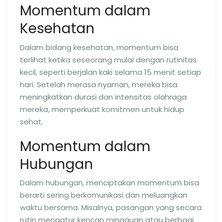
Momentum dalam
Kesehatan
Dalam bidang kesehatan, momentum bisa
terlihat ketika seseorang mulai dengan rutinitas
kecil, seperti berjalan kaki selama 15 menit setiap
hari. Setelah merasa nyaman, mereka bisa
meningkatkan durasi dan intensitas olahraga
mereka, memperkuat komitmen untuk hidup
sehat.
Momentum dalam
Hubungan
Dalam hubungan, menciptakan momentum bisa
berarti sering berkomunikasi dan meluangkan
waktu bersama. Misalnya, pasangan yang secara
rutin mengatur kencan mingguan atau berbagi