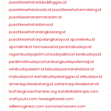
pusatkesehatanlubuklinggau.id
pusatkesehatansolo.id
pusatkesehatanmalang.id
pusatkesehatanmataram.id
pusatkesehatanbima.id
pusatkesehatansingkawang.id
pusatkesehatanpalangkaraya.id
apotekerku.id
apotekmk.id
farmasiuad.id
pecintabudaya.id
ragambudayajatim.id
budayakita.id
senibudaya.id
penikmatbudaya.id
lumbungbudayadermaji.id
senibudayaislam.id
kebudayaantanahdatar.id
mybudaya.id
wartabudayasanggau.id
sribudaya.id
simerdupolresbatang.id
satlantaspolresklaten.id
buffalogrovechamber.org
eatdrinkdishmpls.com
craftycutz.com
texasgirlreads.com
williemcginest.com
zorrosrestaurant.com