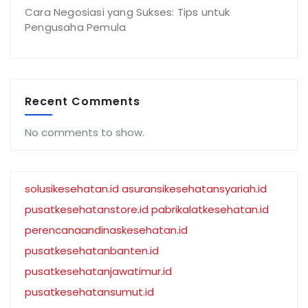
Cara Negosiasi yang Sukses: Tips untuk
Pengusaha Pemula
Recent Comments
No comments to show.
solusikesehatan.id
asuransikesehatansyariah.id
pusatkesehatanstore.id
pabrikalatkesehatan.id
perencanaandinaskesehatan.id
pusatkesehatanbanten.id
pusatkesehatanjawatimur.id
pusatkesehatansumut.id