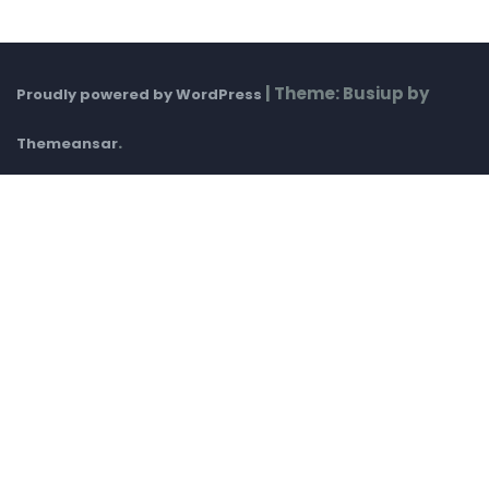
|
Theme: Busiup by
Proudly powered by WordPress
.
Themeansar