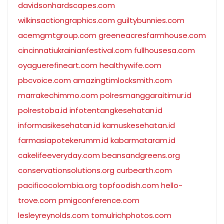
davidsonhardscapes.com
wilkinsactiongraphics.com
guiltybunnies.com
acemgmtgroup.com
greeneacresfarmhouse.com
cincinnatiukrainianfestival.com
fullhousesa.com
oyaguerefineart.com
healthywife.com
pbcvoice.com
amazingtimlocksmith.com
marrakechimmo.com
polresmanggaraitimur.id
polrestoba.id
infotentangkesehatan.id
informasikesehatan.id
kamuskesehatan.id
farmasiapotekerumm.id
kabarmataram.id
cakelifeeveryday.com
beansandgreens.org
conservationsolutions.org
curbearth.com
pacificocolombia.org
topfoodish.com
hello-
trove.com
pmigconference.com
lesleyreynolds.com
tomulrichphotos.com