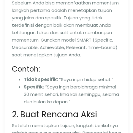
Sebelum Anda bisa memanfaatkan momentum,
langkah pertama adalah menetapkan tujuan
yang jelas dan spesifik. Tujuan yang tidak
terdefinisi dengan baik akan membuat Anda
kehilangan fokus dan sulit untuk membangun
momentum. Gunakan model SMART (Specific,
Measurable, Achievable, Relevant, Time-bound)
saat menetapkan tujuan Anda.
Contoh:
Tidak spesifik:
“Saya ingin hidup sehat.”
Spesifik:
“Saya ingin berolahraga minimal
30 menit sehari, lima kali seminggu, selama
dua bulan ke depan.”
2. Buat Rencana Aksi
Setelah menetapkan tujuan, langkah berikutnya
adalah menyusun rencana aksi. Rencana ini harus