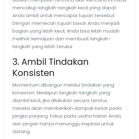
mencakup langkah-langkah kecil yang dapat
Anda ambil untuk mencapai tujuan tersebut.
Dengan memecah tujuan besar Anda menjadi
bagian yang lebih kecil, Anda bisa lebih mudah
melihat kemajuan dan membuat langkah-
langkah yang lebih terukur.
3. Ambil Tindakan
Konsisten
Momentum dibangun melalui tindakan yang
konsisten. Meskipun langkah-langkah yang
diambil kecil, jika dilakukan secara teratur,
mereka akan memberikan dampak besar pada
jangka panjang. Fokus pada usaha harian Anda,
dan jangan hanya menunggu inspirasi untuk
datang.