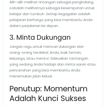
Alih-alih melihat rintangan sebagai penghalang,
cobalah melihatnya sebagai kesempatan untuk
belajar dan tumbuh. Setiap kegagalan adalah
pelajaran berharga yang bisa membantu Anda
dalam perjalanan ke depan.
3. Minta Dukungan
Jangan ragu untuk mencari dukungan dari
orang-orang terdekat Anda, baik teman,
keluarga, atau mentor. Diskusikan tantangan
yang sedang Anda hadapi dan minta saran atau
pencerahan yang bisa membantu Anda
menemukan jalan keluar.
Penutup: Momentum
Adalah Kunci Sukses