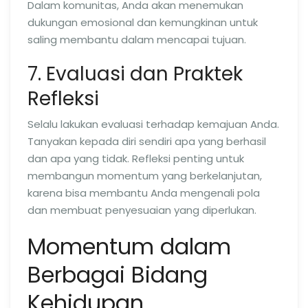
Dalam komunitas, Anda akan menemukan
dukungan emosional dan kemungkinan untuk
saling membantu dalam mencapai tujuan.
7. Evaluasi dan Praktek
Refleksi
Selalu lakukan evaluasi terhadap kemajuan Anda.
Tanyakan kepada diri sendiri apa yang berhasil
dan apa yang tidak. Refleksi penting untuk
membangun momentum yang berkelanjutan,
karena bisa membantu Anda mengenali pola
dan membuat penyesuaian yang diperlukan.
Momentum dalam
Berbagai Bidang
Kehidupan