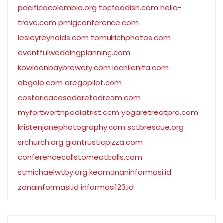
pacificocolombia.org
topfoodish.com
hello-
trove.com
pmigconference.com
lesleyreynolds.com
tomulrichphotos.com
eventfulweddingplanning.com
kowloonbaybrewery.com
lachilenita.com
abgolo.com
oregopilot.com
costaricacasadaretodream.com
myfortworthpodiatrist.com
yogaretreatpro.com
kristenjanephotography.com
sctbrescue.org
srchurch.org
giantrusticpizza.com
conferencecallstomeatballs.com
stmichaelwtby.org
keamananinformasi.id
zonainformasi.id
informasi123.id