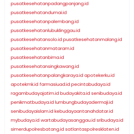
pusatkesehatanpadangpanjang.id
pusatkesehatandumai.id
pusatkesehatanpalembang.id
pusatkesehatanlubuklinggau.id
pusatkesehatansolo.id
pusatkesehatanmalang.id
pusatkesehatanmataram.id
pusatkesehatanbima.id
pusatkesehatansingkawang.id
pusatkesehatanpalangkaraya.id
apotekerku.id
apotekmk.id
farmasiuad.id
pecintabudaya.id
ragambudayajatim.id
budayakita.id
senibudaya.id
penikmatbudaya.id
lumbungbudayadermaji.id
senibudayaislam.id
kebudayaantanahdatar.id
mybudaya.id
wartabudayasanggau.id
sribudaya.id
simerdupolresbatang.id
satlantaspolresklaten.id