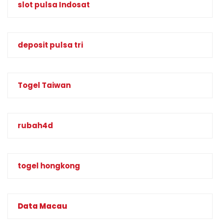
slot pulsa Indosat
deposit pulsa tri
Togel Taiwan
rubah4d
togel hongkong
Data Macau