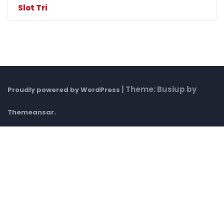
Slot Tri
|
Theme: Busiup by
Proudly powered by WordPress
.
Themeansar