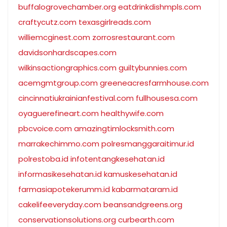
buffalogrovechamber.org
eatdrinkdishmpls.com
craftycutz.com
texasgirlreads.com
williemcginest.com
zorrosrestaurant.com
davidsonhardscapes.com
wilkinsactiongraphics.com
guiltybunnies.com
acemgmtgroup.com
greeneacresfarmhouse.com
cincinnatiukrainianfestival.com
fullhousesa.com
oyaguerefineart.com
healthywife.com
pbcvoice.com
amazingtimlocksmith.com
marrakechimmo.com
polresmanggaraitimur.id
polrestoba.id
infotentangkesehatan.id
informasikesehatan.id
kamuskesehatan.id
farmasiapotekerumm.id
kabarmataram.id
cakelifeeveryday.com
beansandgreens.org
conservationsolutions.org
curbearth.com