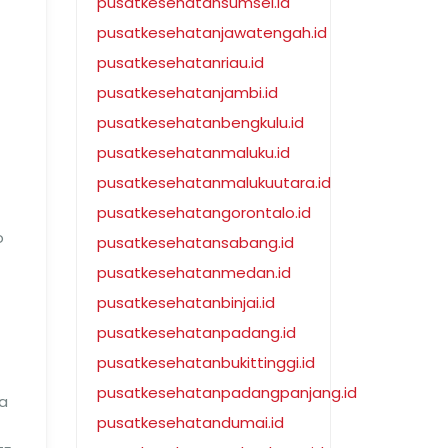
pusatkesehatansumsel.id
pusatkesehatanjawatengah.id
pusatkesehatanriau.id
pusatkesehatanjambi.id
pusatkesehatanbengkulu.id
pusatkesehatanmaluku.id
pusatkesehatanmalukuutara.id
pusatkesehatangorontalo.id
o
pusatkesehatansabang.id
pusatkesehatanmedan.id
pusatkesehatanbinjai.id
pusatkesehatanpadang.id
pusatkesehatanbukittinggi.id
pusatkesehatanpadangpanjang.id
ka
pusatkesehatandumai.id