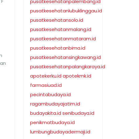
TF
pusatkesehatanpalembang.id
pusatkesehatanlubuklinggau.id
pusatkesehatansolo.id
pusatkesehatanmalang.id
pusatkesehatanmataram.id
pusatkesehatanbima.id
n
pusatkesehatansingkawang.id
gan
pusatkesehatanpalangkaraya.id
apotekerku.id
apotekmk.id
farmasiuad.id
pecintabudaya.id
ragambudayajatim.id
budayakita.id
senibudaya.id
penikmatbudaya.id
lumbungbudayadermaji.id