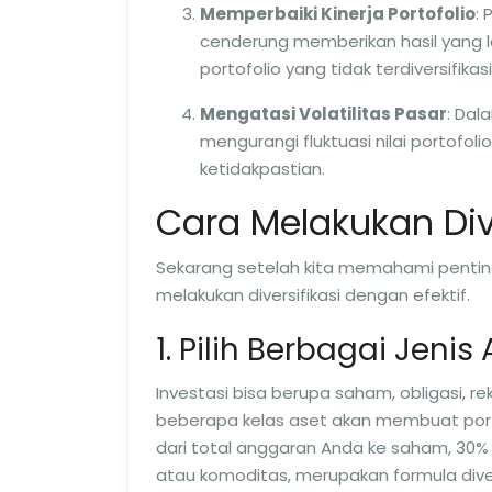
Memperbaiki Kinerja Portofolio
: 
cenderung memberikan hasil yang l
portofolio yang tidak terdiversifikasi
Mengatasi Volatilitas Pasar
: Dal
mengurangi fluktuasi nilai portofo
ketidakpastian.
Cara Melakukan Dive
Sekarang setelah kita memahami pentingn
melakukan diversifikasi dengan efektif.
1. Pilih Berbagai Jenis
Investasi bisa berupa saham, obligasi, re
beberapa kelas aset akan membuat port
dari total anggaran Anda ke saham, 30% ke
atau komoditas, merupakan formula dive