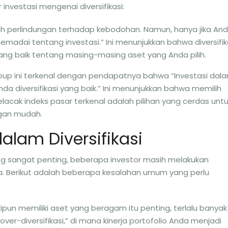
investasi mengenai diversifikasi:
dalah perlindungan terhadap kebodohan. Namun, hanya jika An
madai tentang investasi.” Ini menunjukkan bahwa diversifik
ng baik tentang masing-masing aset yang Anda pilih.
roup ini terkenal dengan pendapatnya bahwa “Investasi dal
a diversifikasi yang baik.” Ini menunjukkan bahwa memilih
lacak indeks pasar terkenal adalah pilihan yang cerdas unt
engan mudah.
lam Diversifikasi
yang sangat penting, beberapa investor masih melakukan
. Berikut adalah beberapa kesalahan umum yang perlu
kipun memiliki aset yang beragam itu penting, terlalu banyak
ver-diversifikasi,” di mana kinerja portofolio Anda menjadi