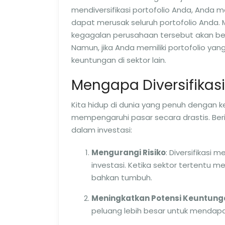
mendiversifikasi portofolio Anda, Anda 
dapat merusak seluruh portofolio Anda. M
kegagalan perusahaan tersebut akan be
Namun, jika Anda memiliki portofolio yan
keuntungan di sektor lain.
Mengapa Diversifikasi
Kita hidup di dunia yang penuh dengan ke
mempengaruhi pasar secara drastis. Ber
dalam investasi:
Mengurangi Risiko
: Diversifikasi
investasi. Ketika sektor tertentu m
bahkan tumbuh.
Meningkatkan Potensi Keuntung
peluang lebih besar untuk mendapat