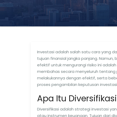
Investasi adalah salah satu cara yang
tujuan finansial jangka panjang. Namun, b
efektif untuk mengurangi risiko ini adalah
membahas secara menyeluruh tentang pen
melakukannya dengan efektif, serta be
proses pengambilan keputusan investasi
Apa Itu Diversifikas
Diversifikasi adalah strategi investasi y
atau instrumen keuangan. Tujuan dari dive