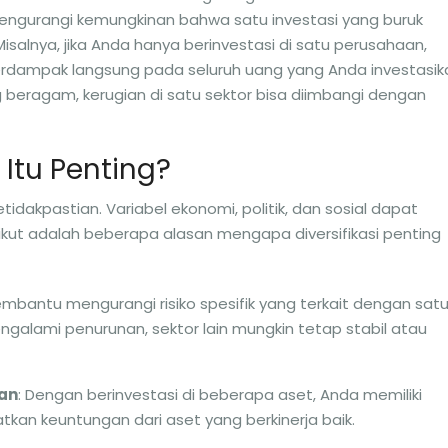
mengurangi kemungkinan bahwa satu investasi yang buruk
isalnya, jika Anda hanya berinvestasi di satu perusahaan,
rdampak langsung pada seluruh uang yang Anda investasik
g beragam, kerugian di satu sektor bisa diimbangi dengan
 Itu Penting?
tidakpastian. Variabel ekonomi, politik, dan sosial dapat
ikut adalah beberapa alasan mengapa diversifikasi penting
 membantu mengurangi risiko spesifik yang terkait dengan sat
engalami penurunan, sektor lain mungkin tetap stabil atau
an
: Dengan berinvestasi di beberapa aset, Anda memiliki
kan keuntungan dari aset yang berkinerja baik.