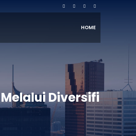
HOME
elalui Diversifi