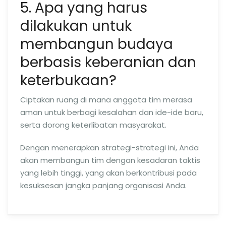
5. Apa yang harus
dilakukan untuk
membangun budaya
berbasis keberanian dan
keterbukaan?
Ciptakan ruang di mana anggota tim merasa
aman untuk berbagi kesalahan dan ide-ide baru,
serta dorong keterlibatan masyarakat.
Dengan menerapkan strategi-strategi ini, Anda
akan membangun tim dengan kesadaran taktis
yang lebih tinggi, yang akan berkontribusi pada
kesuksesan jangka panjang organisasi Anda.