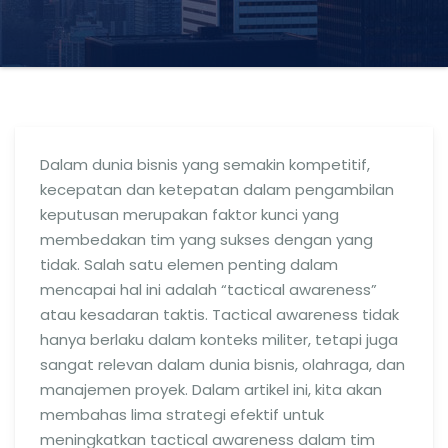
Dalam dunia bisnis yang semakin kompetitif,
kecepatan dan ketepatan dalam pengambilan
keputusan merupakan faktor kunci yang
membedakan tim yang sukses dengan yang
tidak. Salah satu elemen penting dalam
mencapai hal ini adalah “tactical awareness”
atau kesadaran taktis. Tactical awareness tidak
hanya berlaku dalam konteks militer, tetapi juga
sangat relevan dalam dunia bisnis, olahraga, dan
manajemen proyek. Dalam artikel ini, kita akan
membahas lima strategi efektif untuk
meningkatkan tactical awareness dalam tim