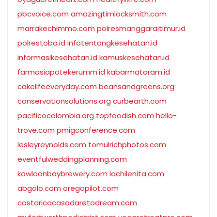
pbcvoice.com
amazingtimlocksmith.com
marrakechimmo.com
polresmanggaraitimur.id
polrestoba.id
infotentangkesehatan.id
informasikesehatan.id
kamuskesehatan.id
farmasiapotekerumm.id
kabarmataram.id
cakelifeeveryday.com
beansandgreens.org
conservationsolutions.org
curbearth.com
pacificocolombia.org
topfoodish.com
hello-
trove.com
pmigconference.com
lesleyreynolds.com
tomulrichphotos.com
eventfulweddingplanning.com
kowloonbaybrewery.com
lachilenita.com
abgolo.com
oregopilot.com
costaricacasadaretodream.com