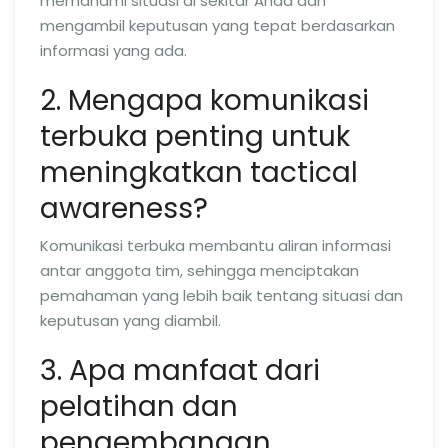
memahami situasi di sekitar Anda dan
mengambil keputusan yang tepat berdasarkan
informasi yang ada.
2. Mengapa komunikasi
terbuka penting untuk
meningkatkan tactical
awareness?
Komunikasi terbuka membantu aliran informasi
antar anggota tim, sehingga menciptakan
pemahaman yang lebih baik tentang situasi dan
keputusan yang diambil.
3. Apa manfaat dari
pelatihan dan
pengembangan