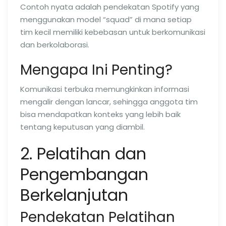
Contoh nyata adalah pendekatan Spotify yang
menggunakan model “squad” di mana setiap
tim kecil memiliki kebebasan untuk berkomunikasi
dan berkolaborasi.
Mengapa Ini Penting?
Komunikasi terbuka memungkinkan informasi
mengalir dengan lancar, sehingga anggota tim
bisa mendapatkan konteks yang lebih baik
tentang keputusan yang diambil.
2. Pelatihan dan
Pengembangan
Berkelanjutan
Pendekatan Pelatihan