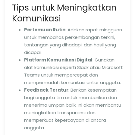
Tips untuk Meningkatkan
Komunikasi
Pertemuan Rutin
: Adakan rapat mingguan
untuk membahas perkembangan terkini,
tantangan yang dihadapi, dan hasil yang
dicapai.
Platform Komunikasi Digital
: Gunakan
alat komunikasi seperti Slack atau Microsoft
Teams untuk mempercepat dan
mempermudah komunikasi antar anggota.
Feedback Teratur
: Berikan kesempatan
bagi anggota tim untuk memberikan dan
menerima umpan balik. Ini akan membantu
meningkatkan transparansi dan
memperkuat kepercayaan di antara
anggota.