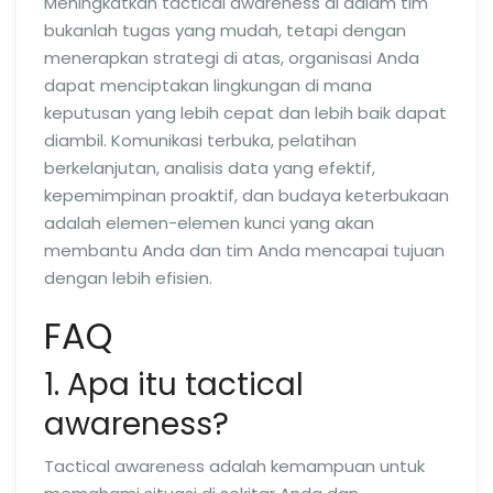
Meningkatkan tactical awareness di dalam tim
bukanlah tugas yang mudah, tetapi dengan
menerapkan strategi di atas, organisasi Anda
dapat menciptakan lingkungan di mana
keputusan yang lebih cepat dan lebih baik dapat
diambil. Komunikasi terbuka, pelatihan
berkelanjutan, analisis data yang efektif,
kepemimpinan proaktif, dan budaya keterbukaan
adalah elemen-elemen kunci yang akan
membantu Anda dan tim Anda mencapai tujuan
dengan lebih efisien.
FAQ
1. Apa itu tactical
awareness?
Tactical awareness adalah kemampuan untuk