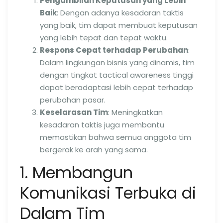
Pengambilan Keputusan yang Lebih
Baik
: Dengan adanya kesadaran taktis
yang baik, tim dapat membuat keputusan
yang lebih tepat dan tepat waktu.
Respons Cepat terhadap Perubahan
:
Dalam lingkungan bisnis yang dinamis, tim
dengan tingkat tactical awareness tinggi
dapat beradaptasi lebih cepat terhadap
perubahan pasar.
Keselarasan Tim
: Meningkatkan
kesadaran taktis juga membantu
memastikan bahwa semua anggota tim
bergerak ke arah yang sama.
1. Membangun
Komunikasi Terbuka di
Dalam Tim