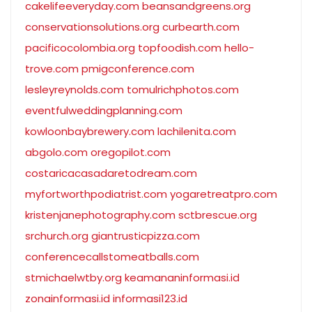
cakelifeeveryday.com
beansandgreens.org
conservationsolutions.org
curbearth.com
pacificocolombia.org
topfoodish.com
hello-
trove.com
pmigconference.com
lesleyreynolds.com
tomulrichphotos.com
eventfulweddingplanning.com
kowloonbaybrewery.com
lachilenita.com
abgolo.com
oregopilot.com
costaricacasadaretodream.com
myfortworthpodiatrist.com
yogaretreatpro.com
kristenjanephotography.com
sctbrescue.org
srchurch.org
giantrusticpizza.com
conferencecallstomeatballs.com
stmichaelwtby.org
keamananinformasi.id
zonainformasi.id
informasi123.id