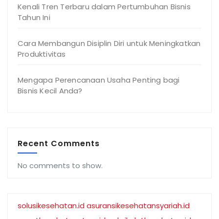
Kenali Tren Terbaru dalam Pertumbuhan Bisnis
Tahun Ini
Cara Membangun Disiplin Diri untuk Meningkatkan
Produktivitas
Mengapa Perencanaan Usaha Penting bagi
Bisnis Kecil Anda?
Recent Comments
No comments to show.
solusikesehatan.id
asuransikesehatansyariah.id