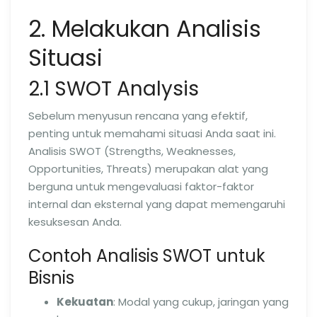
2. Melakukan Analisis
Situasi
2.1 SWOT Analysis
Sebelum menyusun rencana yang efektif,
penting untuk memahami situasi Anda saat ini.
Analisis SWOT (Strengths, Weaknesses,
Opportunities, Threats) merupakan alat yang
berguna untuk mengevaluasi faktor-faktor
internal dan eksternal yang dapat memengaruhi
kesuksesan Anda.
Contoh Analisis SWOT untuk
Bisnis
Kekuatan
: Modal yang cukup, jaringan yang