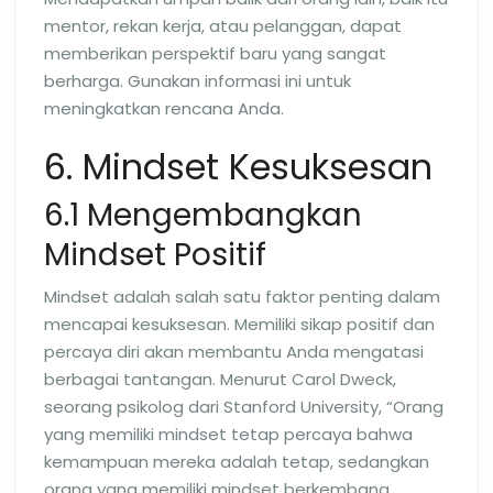
mentor, rekan kerja, atau pelanggan, dapat
memberikan perspektif baru yang sangat
berharga. Gunakan informasi ini untuk
meningkatkan rencana Anda.
6. Mindset Kesuksesan
6.1 Mengembangkan
Mindset Positif
Mindset adalah salah satu faktor penting dalam
mencapai kesuksesan. Memiliki sikap positif dan
percaya diri akan membantu Anda mengatasi
berbagai tantangan. Menurut Carol Dweck,
seorang psikolog dari Stanford University, “Orang
yang memiliki mindset tetap percaya bahwa
kemampuan mereka adalah tetap, sedangkan
orang yang memiliki mindset berkembang