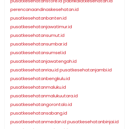
pusatkesehatanstore.id
pabrikalatkesehatan.id
perencanaandinaskesehatan.id
pusatkesehatanbanten.id
pusatkesehatanjawatimur.id
pusatkesehatansumut.id
pusatkesehatansumbar.id
pusatkesehatansumsel.id
pusatkesehatanjawatengah.id
pusatkesehatanriau.id
pusatkesehatanjambi.id
pusatkesehatanbengkulu.id
pusatkesehatanmaluku.id
pusatkesehatanmalukuutara.id
pusatkesehatangorontalo.id
pusatkesehatansabang.id
pusatkesehatanmedan.id
pusatkesehatanbinjai.id