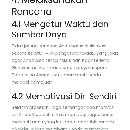
Rencana
4.1 Mengatur Waktu dan
Sumber Daya
Tidak jarang, rencana Anda harus dieksekusi
secara teratur. Miliki pengaturan waktu yang jelas
agar Anda bisa tetap fokus dan tidak terlena.
Gunakan aplikasi manajemen proyek seperti
Trello atau Asana untuk membantu Anda
melacak kemajuan.
4.2 Memotivasi Diri Sendiri
Selama proses ini, jaga semangat dan motivasi
diri Anda. Cobalah untuk membagi tugas besar
menjadi tugas yang lebih kecil dan lebih mudah
dikelola. Ini bisa membantu Anda merayakan