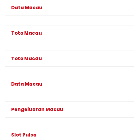
Data Macau
Toto Macau
Toto Macau
Data Macau
Pengeluaran Macau
Slot Pulsa