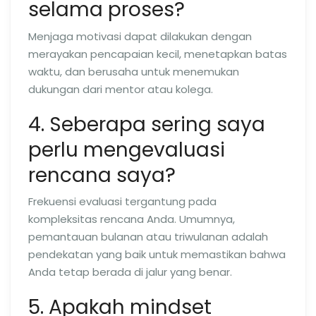
selama proses?
Menjaga motivasi dapat dilakukan dengan
merayakan pencapaian kecil, menetapkan batas
waktu, dan berusaha untuk menemukan
dukungan dari mentor atau kolega.
4. Seberapa sering saya
perlu mengevaluasi
rencana saya?
Frekuensi evaluasi tergantung pada
kompleksitas rencana Anda. Umumnya,
pemantauan bulanan atau triwulanan adalah
pendekatan yang baik untuk memastikan bahwa
Anda tetap berada di jalur yang benar.
5. Apakah mindset