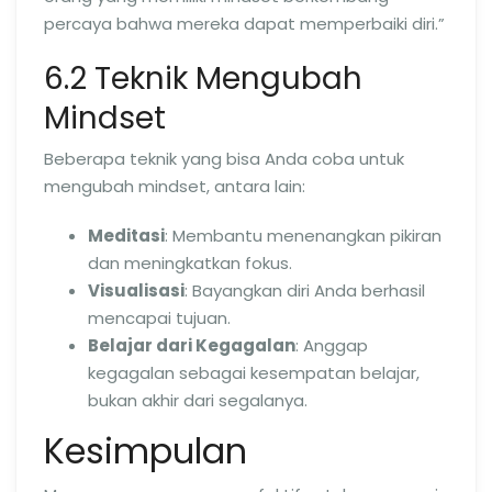
percaya bahwa mereka dapat memperbaiki diri.”
6.2 Teknik Mengubah
Mindset
Beberapa teknik yang bisa Anda coba untuk
mengubah mindset, antara lain:
Meditasi
: Membantu menenangkan pikiran
dan meningkatkan fokus.
Visualisasi
: Bayangkan diri Anda berhasil
mencapai tujuan.
Belajar dari Kegagalan
: Anggap
kegagalan sebagai kesempatan belajar,
bukan akhir dari segalanya.
Kesimpulan