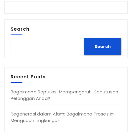
Search
Search
Recent Posts
Bagaimana Reputasi Mempengaruhi Keputusan
Pelanggan Anda?
Regenerasi dalam Alam: Bagaimana Proses Ini
Mengubah Lingkungan