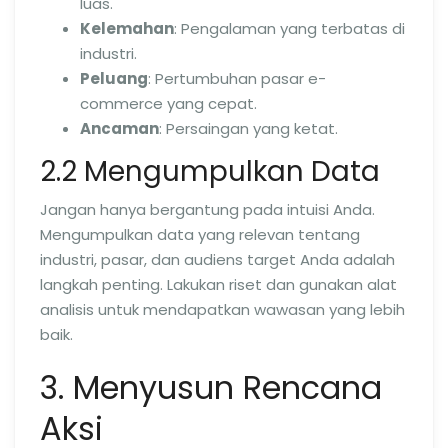
luas.
Kelemahan
: Pengalaman yang terbatas di
industri.
Peluang
: Pertumbuhan pasar e-
commerce yang cepat.
Ancaman
: Persaingan yang ketat.
2.2 Mengumpulkan Data
Jangan hanya bergantung pada intuisi Anda.
Mengumpulkan data yang relevan tentang
industri, pasar, dan audiens target Anda adalah
langkah penting. Lakukan riset dan gunakan alat
analisis untuk mendapatkan wawasan yang lebih
baik.
3. Menyusun Rencana
Aksi