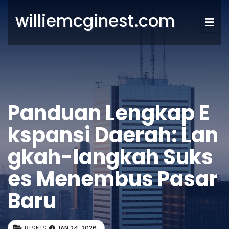
williemcginest.com
Panduan Lengkap E
kspansi Daerah: Lan
gkah-langkah Suks
es Menembus Pasar
Baru
BISNIS
JAN 24, 2026