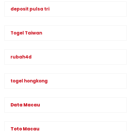
deposit pulsa tri
Togel Taiwan
rubah4d
togel hongkong
Data Macau
Toto Macau