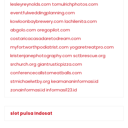
lesleyreynolds.com
tomulrichphotos.com
eventfulweddingplanning.com
kowloonbaybrewery.com
lachilenita.com
abgolo.com
oregopilot.com
costaricacasadaretodream.com
myfortworthpodiatrist.com
yogaretreatpro.com
kristenjanephotography.com
sctbrescue.org
srchurch.org
giantrusticpizza.com
conferencecallstomeatballs.com
stmichaelwtby.org
keamananinformasi.id
zonainformasi.id
informasi123.id
slot pulsa Indosat