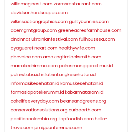
williemcginest.com
zorrosrestaurant.com
davidsonhardscapes.com
wilkinsactiongraphics.com
guiltybunnies.com
acemgmtgroup.com
greeneacresfarmhouse.com
cincinnatiukrainianfestival.com
fullhousesa.com
oyaguerefineart.com
healthywife.com
pbcvoice.com
amazingtimlocksmith.com
marrakechimmo.com
polresmanggaraitimur.id
polrestoba.id
infotentangkesehatan.id
informasikesehatan.id
kamuskesehatan.id
farmasiapotekerumm.id
kabarmataram.id
cakelifeeveryday.com
beansandgreens.org
conservationsolutions.org
curbearth.com
pacificocolombia.org
topfoodish.com
hello-
trove.com
pmigconference.com