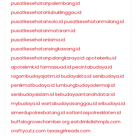
pusatkesehatanpalembang.id
pusatkesehatanlubuklinggau.id
pusatkesehatansolo.id
pusatkesehatanmalang.id
pusatkesehatanmataram.id
pusatkesehatanbima.id
pusatkesehatansingkawang.id
pusatkesehatanpalangkaraya.id
apotekerku.id
apotekmk.id
farmasiuad.id
pecintabudaya.id
ragambudayajatim.id
budayakita.id
senibudaya.id
penikmatbudaya.id
lumbungbudayadermaji.id
senibudayaislam.id
kebudayaantanahdatar.id
mybudaya.id
wartabudayasanggau.id
sribudaya.id
simerdupolresbatang.id
satlantaspolresklaten.id
buffalogrovechamber.org
eatdrinkdishmpls.com
craftycutz.com
texasgirlreads.com