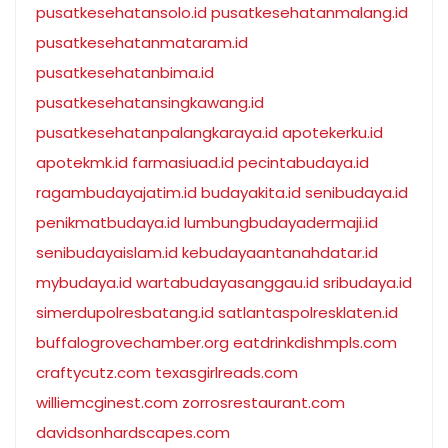
pusatkesehatansolo.id
pusatkesehatanmalang.id
pusatkesehatanmataram.id
pusatkesehatanbima.id
pusatkesehatansingkawang.id
pusatkesehatanpalangkaraya.id
apotekerku.id
apotekmk.id
farmasiuad.id
pecintabudaya.id
ragambudayajatim.id
budayakita.id
senibudaya.id
penikmatbudaya.id
lumbungbudayadermaji.id
senibudayaislam.id
kebudayaantanahdatar.id
mybudaya.id
wartabudayasanggau.id
sribudaya.id
simerdupolresbatang.id
satlantaspolresklaten.id
buffalogrovechamber.org
eatdrinkdishmpls.com
craftycutz.com
texasgirlreads.com
williemcginest.com
zorrosrestaurant.com
davidsonhardscapes.com