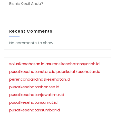
Bisnis Kecil Anda?
Recent Comments
No comments to show.
solusikesehatan.id
asuransikesehatansyariah.id
pusatkesehatanstore.id
pabrikalatkesehatan.id
perencanaandinaskesehatan.id
pusatkesehatanbanten.id
pusatkesehatanjawatimur.id
pusatkesehatansumut.id
pusatkesehatansumbar.id