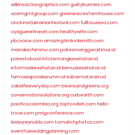
wilkinsactiongraphics.com
guiltybunnies.com
acemgmtgroup.com
greeneacresfarmhouse.com
cincinnatiukrainianfestival.com
fullhousesa.com
oyaguerefineart.com
healthywife.com
pbcvoice.com
amazingtimlocksmith.com
marrakechimmo.com
polresmanggaraitimur.id
polrestoba.id
infotentangkesehatan.id
informasikesehatan.id
kamuskesehatan.id
farmasiapotekerumm.id
kabarmataram.id
cakelifeeveryday.com
beansandgreens.org
conservationsolutions.org
curbearth.com
pacificocolombia.org
topfoodish.com
hello-
trove.com
pmigconference.com
lesleyreynolds.com
tomulrichphotos.com
eventfulweddingplanning.com