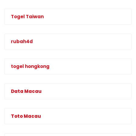
Togel Taiwan
rubah4d
togel hongkong
Data Macau
Toto Macau