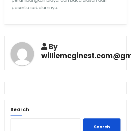
pertimbangkan biaya, dan baca ulasan dari
peserta sebelumnya.
By
williemcginest.com@gm
Search
Search