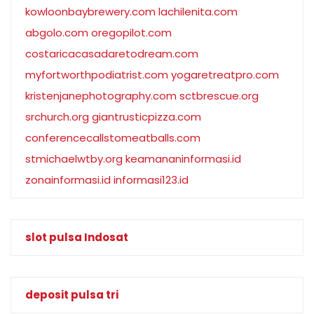
kowloonbaybrewery.com
lachilenita.com
abgolo.com
oregopilot.com
costaricacasadaretodream.com
myfortworthpodiatrist.com
yogaretreatpro.com
kristenjanephotography.com
sctbrescue.org
srchurch.org
giantrusticpizza.com
conferencecallstomeatballs.com
stmichaelwtby.org
keamananinformasi.id
zonainformasi.id
informasi123.id
slot pulsa Indosat
deposit pulsa tri