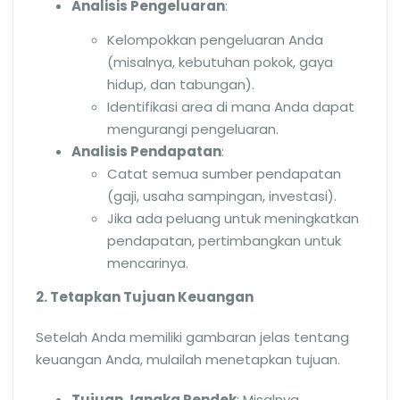
Analisis Pengeluaran
:
Kelompokkan pengeluaran Anda
(misalnya, kebutuhan pokok, gaya
hidup, dan tabungan).
Identifikasi area di mana Anda dapat
mengurangi pengeluaran.
Analisis Pendapatan
:
Catat semua sumber pendapatan
(gaji, usaha sampingan, investasi).
Jika ada peluang untuk meningkatkan
pendapatan, pertimbangkan untuk
mencarinya.
2. Tetapkan Tujuan Keuangan
Setelah Anda memiliki gambaran jelas tentang
keuangan Anda, mulailah menetapkan tujuan.
Tujuan Jangka Pendek
: Misalnya,