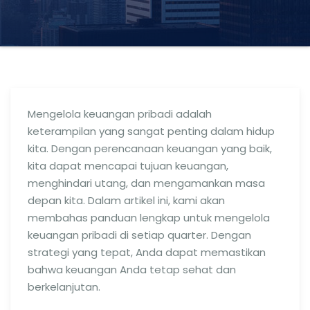
Mengelola keuangan pribadi adalah
keterampilan yang sangat penting dalam hidup
kita. Dengan perencanaan keuangan yang baik,
kita dapat mencapai tujuan keuangan,
menghindari utang, dan mengamankan masa
depan kita. Dalam artikel ini, kami akan
membahas panduan lengkap untuk mengelola
keuangan pribadi di setiap quarter. Dengan
strategi yang tepat, Anda dapat memastikan
bahwa keuangan Anda tetap sehat dan
berkelanjutan.