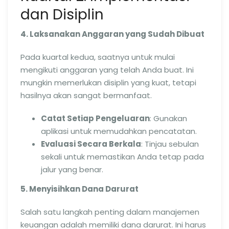
dan Disiplin
4. Laksanakan Anggaran yang Sudah Dibuat
Pada kuartal kedua, saatnya untuk mulai
mengikuti anggaran yang telah Anda buat. Ini
mungkin memerlukan disiplin yang kuat, tetapi
hasilnya akan sangat bermanfaat.
Catat Setiap Pengeluaran
: Gunakan
aplikasi untuk memudahkan pencatatan.
Evaluasi Secara Berkala
: Tinjau sebulan
sekali untuk memastikan Anda tetap pada
jalur yang benar.
5. Menyisihkan Dana Darurat
Salah satu langkah penting dalam manajemen
keuangan adalah memiliki dana darurat. Ini harus