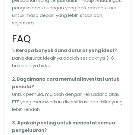
perubahan yang terjadi dalam hidup Anda. Ingat,
pengelolaan keuangan yang baik adalah kunci
untuk masa depan yang lebih stabil dan
sejahtera.
FAQ
1. Berapa banyak dana darurat yang ideal?
Dana darurat idealnya adalah setidaknya 3-6
bulan biaya hidup.
2. Bagaimana cara memulai investasi untuk
pemula?
Untuk pemula, mulailah dengan reksadana atau
ETF yang menawarkan diversifikasi dan risiko yang
lebih rendah.
3. Apakah penting untuk mencatat semua
pengeluaran?