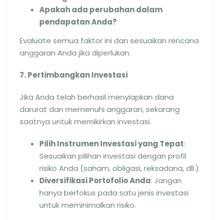
Apakah ada perubahan dalam
pendapatan Anda?
Evaluate semua faktor ini dan sesuaikan rencana
anggaran Anda jika diperlukan.
7. Pertimbangkan Investasi
Jika Anda telah berhasil menyiapkan dana
darurat dan memenuhi anggaran, sekarang
saatnya untuk memikirkan investasi.
Pilih Instrumen Investasi yang Tepat
:
Sesuaikan pilihan investasi dengan profil
risiko Anda (saham, obligasi, reksadana, dll.).
Diversifikasi Portofolio Anda
: Jangan
hanya berfokus pada satu jenis investasi
untuk meminimalkan risiko.