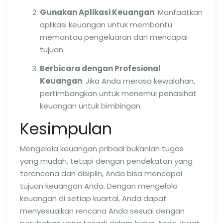
Gunakan Aplikasi Keuangan
: Manfaatkan
aplikasi keuangan untuk membantu
memantau pengeluaran dan mencapai
tujuan.
Berbicara dengan Profesional
Keuangan
: Jika Anda merasa kewalahan,
pertimbangkan untuk menemui penasihat
keuangan untuk bimbingan.
Kesimpulan
Mengelola keuangan pribadi bukanlah tugas
yang mudah, tetapi dengan pendekatan yang
terencana dan disiplin, Anda bisa mencapai
tujuan keuangan Anda. Dengan mengelola
keuangan di setiap kuartal, Anda dapat
menyesuaikan rencana Anda sesuai dengan