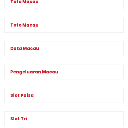
Toto Macau
Toto Macau
Data Macau
Pengeluaran Macau
Slot Pulsa
Slot Tri