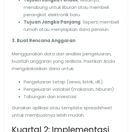
menabung untuk liburan atau membeli
perangkat elektronik baru.
Tujuan Jangka Panjang
: Seperti membeli
rumah atau menyiapkan dana pensiun.
3. Buat Rencana Anggaran
Menggunakan data dari analisis pengeluaran,
buatlah anggaran yang realistis. Pastikan Anda
mengalokasikan dana untuk:
Pengeluaran tetap (sewa, listrik, dll.)
Pengeluaran variabel (makanan, hiburan)
Tabungan dan investasi
Gunakan aplikasi atau template spreadsheet
untuk membuatnya lebih mudah.
Kuartal 2: Implementasi