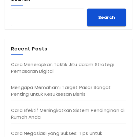
Search
Recent Posts
Cara Menerapkan Taktik Jitu dalam Strategi
Pemasaran Digital
Mengapa Memahami Target Pasar Sangat
Penting untuk Kesuksesan Bisnis
Cara Efektif Meningkatkan Sistem Pendinginan di
Rumah Anda
Cara Negosiasi yang Sukses: Tips untuk