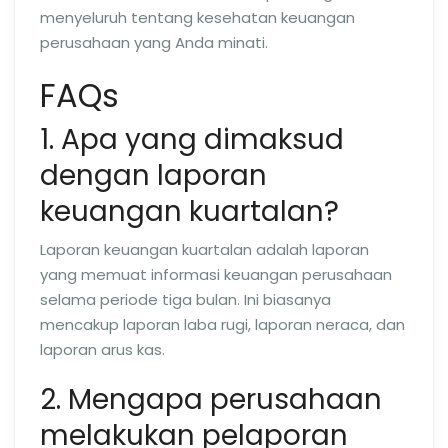
menyeluruh tentang kesehatan keuangan
perusahaan yang Anda minati.
FAQs
1. Apa yang dimaksud
dengan laporan
keuangan kuartalan?
Laporan keuangan kuartalan adalah laporan
yang memuat informasi keuangan perusahaan
selama periode tiga bulan. Ini biasanya
mencakup laporan laba rugi, laporan neraca, dan
laporan arus kas.
2. Mengapa perusahaan
melakukan pelaporan