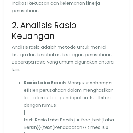
indikasi kekuatan dan kelemahan kinerja
perusahaan.
2. Analisis Rasio
Keuangan
Analisis rasio adalah metode untuk menilai
kinerja dan kesehatan keuangan perusahaan.
Beberapa rasio yang umum digunakan antara
lain:
Rasio Laba Bersih
: Mengukur seberapa
efisien perusahaan dalam menghasilkan
laba dari setiap pendapatan. Ini dihitung
dengan rumus:
[
text{Rasio Laba Bersih} = frac{text{Laba
Bersih}}{text{Pendapatan}} times 100