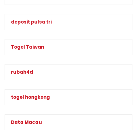
deposit pulsa tri
Togel Taiwan
rubah4d
togel hongkong
Data Macau