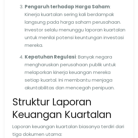
Pengaruh terhadap Harga Saham
:
Kinerja kuartalan sering kali berdampak
langsung pada harga saham perusahaan.
Investor selalu menunggu laporan kuartalan
untuk menilai potensi keuntungan investasi
mereka.
Kepatuhan Regulasi
: Banyak negara
mengharuskan perusahaan publik untuk
melaporkan kinerja keuangan mereka
setiap kuartal. Ini membantu menjaga
akuntabilitas dan mencegah penipuan.
Struktur Laporan
Keuangan Kuartalan
Laporan keuangan kuartalan biasanya terdiri dari
tiga dokumen utama: