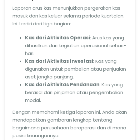
Laporan arus kas menunjukkan pergerakan kas
masuk dan kas keluar selama periode kuartalan.
Ini terdiri dari tiga bagian:
Kas dari Aktivitas Operasi
: Arus kas yang
dihasilkan dari kegiatan operasional sehari-
hari.
Kas dari Aktivitas Investasi
: Kas yang
digunakan untuk pembelian atau penjualan
aset jangka panjang.
Kas dari Aktivitas Pendanaan
: Kas yang
berasal dari pinjaman atau pengembalian
modal.
Dengan memahami ketiga laporan ini, Anda akan
mendapatkan gambaran lengkap tentang
bagaimana perusahaan beroperasi dan di mana
posisi keuangannya.