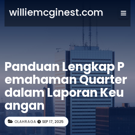
williemcginest.com
Panduan Lengkap P
emahaman Quarter
dalam Laporan Keu
angan
OLAHRAGA
SEP 17, 2025