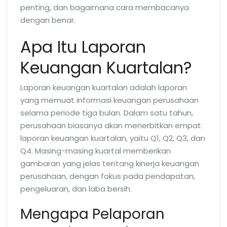
penting, dan bagaimana cara membacanya
dengan benar.
Apa Itu Laporan
Keuangan Kuartalan?
Laporan keuangan kuartalan adalah laporan
yang memuat informasi keuangan perusahaan
selama periode tiga bulan. Dalam satu tahun,
perusahaan biasanya akan menerbitkan empat
laporan keuangan kuartalan, yaitu Q1, Q2, Q3, dan
Q4. Masing-masing kuartal memberikan
gambaran yang jelas tentang kinerja keuangan
perusahaan, dengan fokus pada pendapatan,
pengeluaran, dan laba bersih.
Mengapa Pelaporan