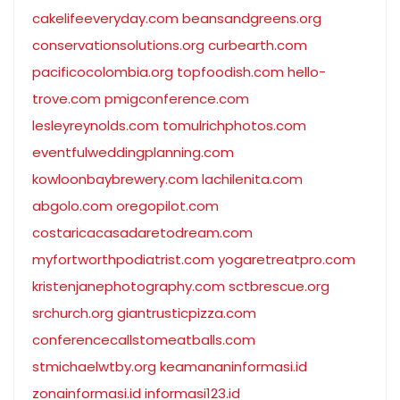
cakelifeeveryday.com
beansandgreens.org
conservationsolutions.org
curbearth.com
pacificocolombia.org
topfoodish.com
hello-
trove.com
pmigconference.com
lesleyreynolds.com
tomulrichphotos.com
eventfulweddingplanning.com
kowloonbaybrewery.com
lachilenita.com
abgolo.com
oregopilot.com
costaricacasadaretodream.com
myfortworthpodiatrist.com
yogaretreatpro.com
kristenjanephotography.com
sctbrescue.org
srchurch.org
giantrusticpizza.com
conferencecallstomeatballs.com
stmichaelwtby.org
keamananinformasi.id
zonainformasi.id
informasi123.id