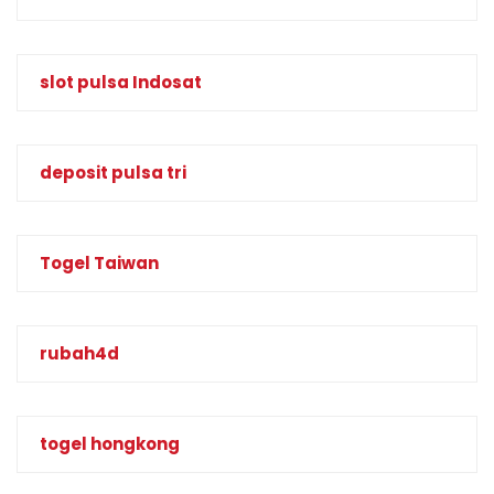
slot pulsa Indosat
deposit pulsa tri
Togel Taiwan
rubah4d
togel hongkong