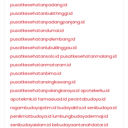
pusatkesehatanpadang.id
pusatkesehatanbukittinggi.id
pusatkesehatanpadangpanjang.id
pusatkesehatandumai.id
pusatkesehatanpalembang.id
pusatkesehatanlubuklinggau.id
pusatkesehatansolo.id
pusatkesehatanmalang.id
pusatkesehatanmataram.id
pusatkesehatanbima.id
pusatkesehatansingkawang.id
pusatkesehatanpalangkaraya.id
apotekerku.id
apotekmk.id
farmasiuad.id
pecintabudaya.id
ragambudayajatim.id
budayakita.id
senibudaya.id
penikmatbudaya.id
lumbungbudayadermaji.id
senibudayaislam.id
kebudayaantanahdatar.id