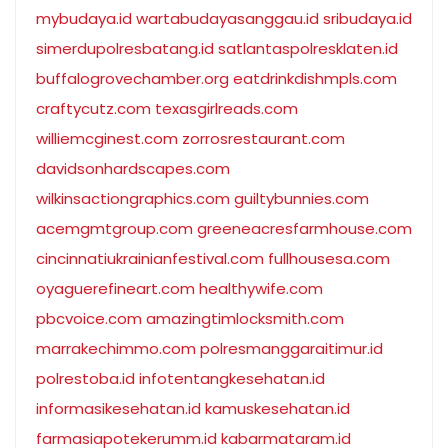
mybudaya.id
wartabudayasanggau.id
sribudaya.id
simerdupolresbatang.id
satlantaspolresklaten.id
buffalogrovechamber.org
eatdrinkdishmpls.com
craftycutz.com
texasgirlreads.com
williemcginest.com
zorrosrestaurant.com
davidsonhardscapes.com
wilkinsactiongraphics.com
guiltybunnies.com
acemgmtgroup.com
greeneacresfarmhouse.com
cincinnatiukrainianfestival.com
fullhousesa.com
oyaguerefineart.com
healthywife.com
pbcvoice.com
amazingtimlocksmith.com
marrakechimmo.com
polresmanggaraitimur.id
polrestoba.id
infotentangkesehatan.id
informasikesehatan.id
kamuskesehatan.id
farmasiapotekerumm.id
kabarmataram.id