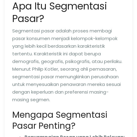
Apa Itu Segmentasi
Pasar?
Segmentasi pasar adalah proses membagi
pasar konsumen menjadi kelompok-kelompok
yang lebih kecil berdasarkan karakteristik
tertentu. Karakteristik ini dapat berupa
demografis, geografis, psikografis, atau perilaku.
Menurut Philip Kotler, seorang ahli pemasaran,
segmentasi pasar memungkinkan perusahaan
untuk menyesuaikan penawaran mereka sesuai
dengan keperluan dan preferensi masing-
masing segmen.
Mengapa Segmentasi
Pasar Penting?