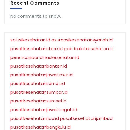
Recent Comments
No comments to show.
solusikesehatan.id
asuransikesehatansyariah.id
pusatkesehatanstore.id
pabrikalatkesehatan.id
perencanaandinaskesehatan.id
pusatkesehatanbanten.id
pusatkesehatanjawatimur.id
pusatkesehatansumut.id
pusatkesehatansumbar.id
pusatkesehatansumsel.id
pusatkesehatanjawatengah.id
pusatkesehatanriau.id
pusatkesehatanjambi.id
pusatkesehatanbengkulu.id