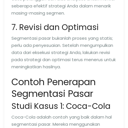
seberapa efektif strategi Anda dalam menarik
masing-masing segmen.
7. Revisi dan Optimasi
Segmentasi pasar bukanlah proses yang statis;
perlu ada penyesuaian. Setelah mengumpulkan
data dari eksekusi strategi Anda, lakukan revisi
pada strategi dan optimasi terus menerus untuk
meningkatkan hasilnya.
Contoh Penerapan
Segmentasi Pasar
Studi Kasus 1: Coca-Cola
Coca-Cola adalah contoh yang baik dalam hal
segmentasi pasar. Mereka menggunakan