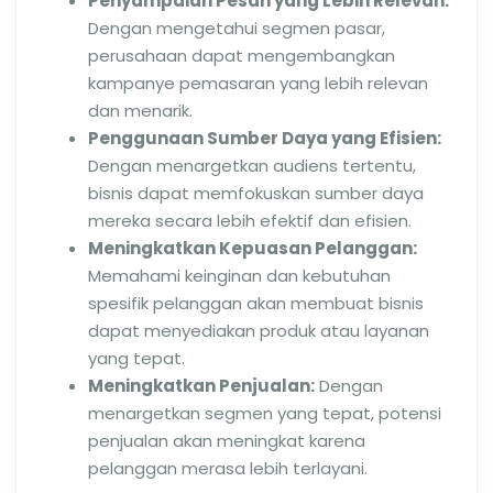
Penyampaian Pesan yang Lebih Relevan:
Dengan mengetahui segmen pasar,
perusahaan dapat mengembangkan
kampanye pemasaran yang lebih relevan
dan menarik.
Penggunaan Sumber Daya yang Efisien:
Dengan menargetkan audiens tertentu,
bisnis dapat memfokuskan sumber daya
mereka secara lebih efektif dan efisien.
Meningkatkan Kepuasan Pelanggan:
Memahami keinginan dan kebutuhan
spesifik pelanggan akan membuat bisnis
dapat menyediakan produk atau layanan
yang tepat.
Meningkatkan Penjualan:
Dengan
menargetkan segmen yang tepat, potensi
penjualan akan meningkat karena
pelanggan merasa lebih terlayani.