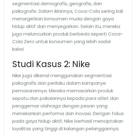
segmentasi demografis, geografis, dan
psikografis. Dalam iklannya, Coca-Cola sering kali
menargetkan konsumen muda dengan gaya
hidup aktif dan menyegarkan. Selain itu, mereka
juga meluncurkan produk berbeda seperti Coca-
Cola Zero untuk konsumen yang lebih sadar
kalori.
Studi Kasus 2: Nike
Nike juga dikenal menggunakan segmentasi
psikografis dan perilaku dalam kampanye
pemasarannya. Mereka memasarkan produk
sepatu dan pakaiannya kepada para atlet dan
penggemar olahraga dengan pesan yang
menekankan performa dan inovasi. Dengan fokus
pada gaya hidup aktif, Nike berhasil menciptakan
loyalitas yang tinggi di kalangan pelanggannya.