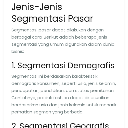
Jenis-Jenis
Segmentasi Pasar
Segmentasi pasar dapat dilakukan dengan
berbagai cara. Berikut adalah beberapa jenis
segmentasi yang umum digunakan dalam dunia
bisnis:
1. Segmentasi Demografis
Segmentasi ini berdasarkan karakteristik
demografis konsumen, seperti usia, jenis kelamin,
pendapatan, pendidikan, dan status pernikahan.
Contohnya, produk fashion dapat disesuaikan
berdasarkan usia dan jenis kelamin untuk menarik
perhatian segmen yang berbeda.
2. Segmentasi Geografis