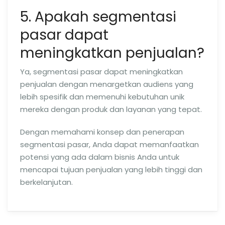
5. Apakah segmentasi
pasar dapat
meningkatkan penjualan?
Ya, segmentasi pasar dapat meningkatkan
penjualan dengan menargetkan audiens yang
lebih spesifik dan memenuhi kebutuhan unik
mereka dengan produk dan layanan yang tepat.
Dengan memahami konsep dan penerapan
segmentasi pasar, Anda dapat memanfaatkan
potensi yang ada dalam bisnis Anda untuk
mencapai tujuan penjualan yang lebih tinggi dan
berkelanjutan.