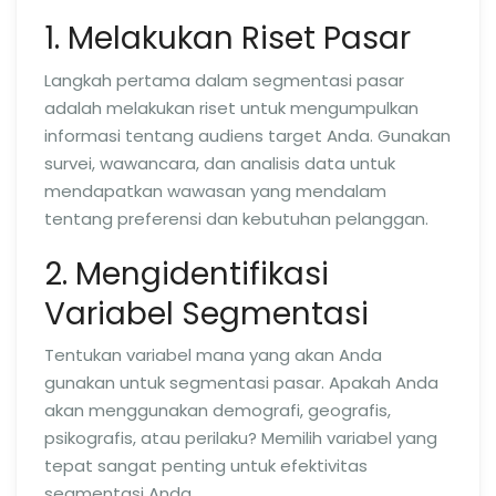
1. Melakukan Riset Pasar
Langkah pertama dalam segmentasi pasar
adalah melakukan riset untuk mengumpulkan
informasi tentang audiens target Anda. Gunakan
survei, wawancara, dan analisis data untuk
mendapatkan wawasan yang mendalam
tentang preferensi dan kebutuhan pelanggan.
2. Mengidentifikasi
Variabel Segmentasi
Tentukan variabel mana yang akan Anda
gunakan untuk segmentasi pasar. Apakah Anda
akan menggunakan demografi, geografis,
psikografis, atau perilaku? Memilih variabel yang
tepat sangat penting untuk efektivitas
segmentasi Anda.