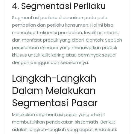
4. Segmentasi Perilaku
Segmentasi perilaku didasarkan pada pola
pembelian dan perilaku konsumen. Hal ini bisa
mencakup frekuensi pembelian, loyalitas merek,
dan manfaat produk yang dicari. Contoh: Sebuah
perusahaan skincare yang menawarkan produk
khusus untuk kulit kering atau berminyak sesuai
dengan penggunaan sebelumnya.
Langkah-Langkah
Dalam Melakukan
Segmentasi Pasar
Melakukan segmentasi pasar yang efektif
membutuhkan pendekatan sistematis. Berikut
adalah langkah-langkah yang dapat Anda ikuti: