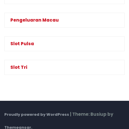
Pengeluaran Macau
Slot Pulsa
Slot Tri
|
Theme: Busiup by
Proudly powered by WordPress
.
Themeansar