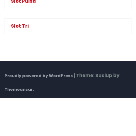
Slot Pulsa
Slot Tri
|
Theme: Busiup by
Proudly powered by WordPress
.
Themeansar