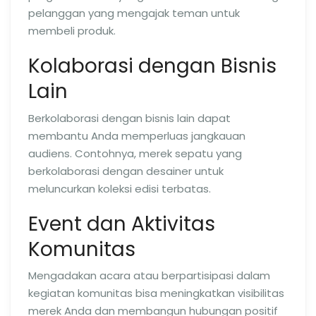
pelanggan yang mengajak teman untuk
membeli produk.
Kolaborasi dengan Bisnis
Lain
Berkolaborasi dengan bisnis lain dapat
membantu Anda memperluas jangkauan
audiens. Contohnya, merek sepatu yang
berkolaborasi dengan desainer untuk
meluncurkan koleksi edisi terbatas.
Event dan Aktivitas
Komunitas
Mengadakan acara atau berpartisipasi dalam
kegiatan komunitas bisa meningkatkan visibilitas
merek Anda dan membangun hubungan positif