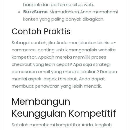
backlink dan performa situs web.
BuzzSumo
: Memudahkan Anda memahami
konten yang paling banyak dibagikan.
Contoh Praktis
Sebagai contoh, jika Anda menjalankan bisnis e-
commerce, penting untuk menganalisis website
kompetitor. Apakah mereka memiliki proses
checkout yang lebih cepat? Apa saja strategi
pemasaran email yang mereka lakukan? Dengan
menilai aspek-aspek tersebut, Anda dapat
membuat penawaran yang lebih menarik.
Membangun
Keunggulan Kompetitif
Setelah memahami kompetitor Anda, langkah