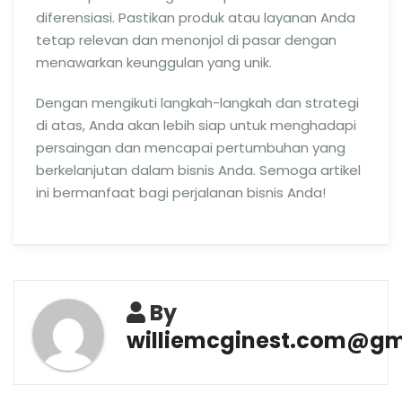
diferensiasi. Pastikan produk atau layanan Anda
tetap relevan dan menonjol di pasar dengan
menawarkan keunggulan yang unik.
Dengan mengikuti langkah-langkah dan strategi
di atas, Anda akan lebih siap untuk menghadapi
persaingan dan mencapai pertumbuhan yang
berkelanjutan dalam bisnis Anda. Semoga artikel
ini bermanfaat bagi perjalanan bisnis Anda!
By
williemcginest.com@gm