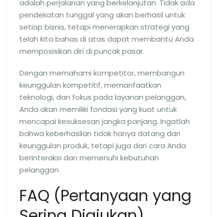
adalah perjalanan yang berkelanjutan. Tidak ada
pendekatan tunggal yang akan berhasil untuk
setiap bisnis, tetapi menerapkan strategi yang
telah kita bahas di atas dapat membantu Anda
memposisikan diri di puncak pasar.
Dengan memahami kompetitor, membangun
keunggulan kompetitif, memanfaatkan
teknologi, dan fokus pada layanan pelanggan,
Anda akan memiliki fondasi yang kuat untuk
mencapai kesuksesan jangka panjang. Ingatlah
bahwa keberhasilan tidak hanya datang dari
keunggulan produk, tetapi juga dari cara Anda
berinteraksi dan memenuhi kebutuhan
pelanggan.
FAQ (Pertanyaan yang
Sering Diajukan)