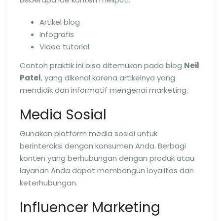
Artikel blog
Infografis
Video tutorial
Contoh praktik ini bisa ditemukan pada blog
Neil
Patel
, yang dikenal karena artikelnya yang
mendidik dan informatif mengenai marketing.
Media Sosial
Gunakan platform media sosial untuk
berinteraksi dengan konsumen Anda. Berbagi
konten yang berhubungan dengan produk atau
layanan Anda dapat membangun loyalitas dan
keterhubungan.
Influencer Marketing