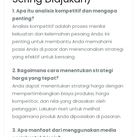
1. Apa itu analisis kompetitif dan mengapa
penting?
Analisis kompetitif adalah proses menilai
kekuatan dan kelemahan pesaing Anda. Ini
penting untuk membantu Anda memahami
posisi Anda di pasar dan merencanakan strategi
yang efektif untuk bersaing.
2. Bagaimana cara menentukan strategi
harga yang tepat?
Anda dapat menentukan strategi harga dengan
mempertimbangkan biaya produksi, harga
kompetitor, dan nilai yang dirasakan oleh
pelanggan. Lakukan riset untuk melihat
bagaimana produk Anda diposisikan di pasaran.
3. Apa manfaat dari menggunakan media