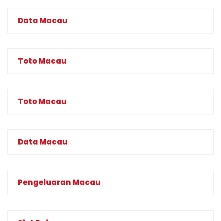
Data Macau
Toto Macau
Toto Macau
Data Macau
Pengeluaran Macau