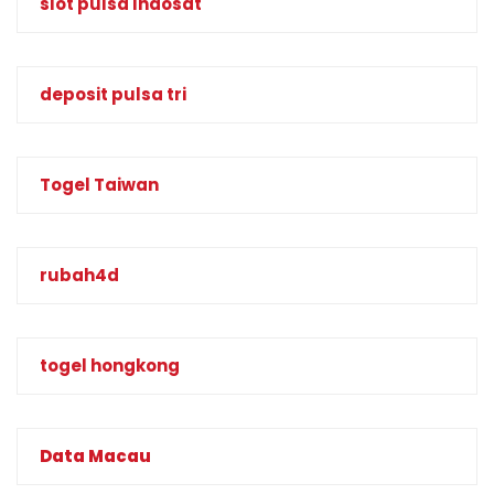
slot pulsa Indosat
deposit pulsa tri
Togel Taiwan
rubah4d
togel hongkong
Data Macau