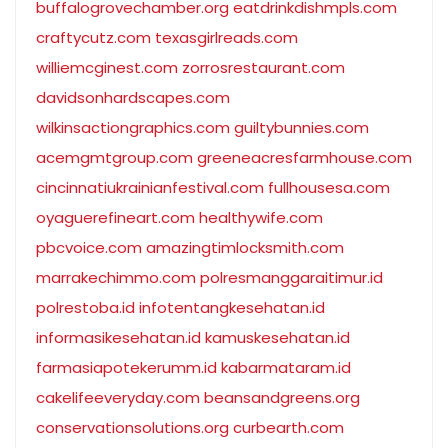
buffalogrovechamber.org
eatdrinkdishmpls.com
craftycutz.com
texasgirlreads.com
williemcginest.com
zorrosrestaurant.com
davidsonhardscapes.com
wilkinsactiongraphics.com
guiltybunnies.com
acemgmtgroup.com
greeneacresfarmhouse.com
cincinnatiukrainianfestival.com
fullhousesa.com
oyaguerefineart.com
healthywife.com
pbcvoice.com
amazingtimlocksmith.com
marrakechimmo.com
polresmanggaraitimur.id
polrestoba.id
infotentangkesehatan.id
informasikesehatan.id
kamuskesehatan.id
farmasiapotekerumm.id
kabarmataram.id
cakelifeeveryday.com
beansandgreens.org
conservationsolutions.org
curbearth.com