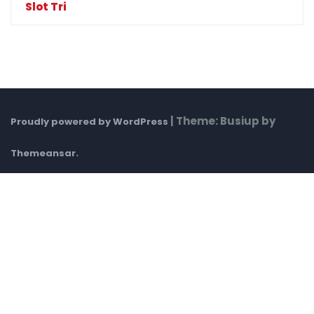
Slot Tri
|
Theme: Busiup by
Proudly powered by WordPress
.
Themeansar