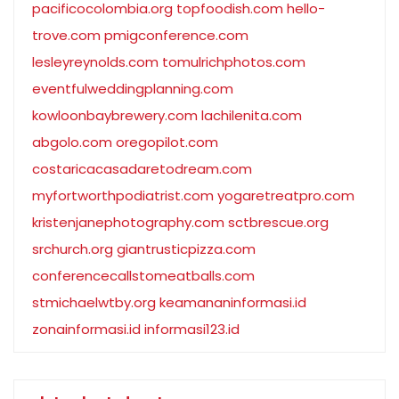
pacificocolombia.org
topfoodish.com
hello-
trove.com
pmigconference.com
lesleyreynolds.com
tomulrichphotos.com
eventfulweddingplanning.com
kowloonbaybrewery.com
lachilenita.com
abgolo.com
oregopilot.com
costaricacasadaretodream.com
myfortworthpodiatrist.com
yogaretreatpro.com
kristenjanephotography.com
sctbrescue.org
srchurch.org
giantrusticpizza.com
conferencecallstomeatballs.com
stmichaelwtby.org
keamananinformasi.id
zonainformasi.id
informasi123.id