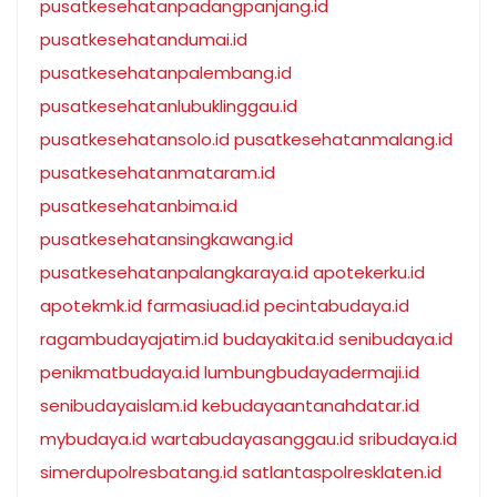
pusatkesehatanpadangpanjang.id
pusatkesehatandumai.id
pusatkesehatanpalembang.id
pusatkesehatanlubuklinggau.id
pusatkesehatansolo.id
pusatkesehatanmalang.id
pusatkesehatanmataram.id
pusatkesehatanbima.id
pusatkesehatansingkawang.id
pusatkesehatanpalangkaraya.id
apotekerku.id
apotekmk.id
farmasiuad.id
pecintabudaya.id
ragambudayajatim.id
budayakita.id
senibudaya.id
penikmatbudaya.id
lumbungbudayadermaji.id
senibudayaislam.id
kebudayaantanahdatar.id
mybudaya.id
wartabudayasanggau.id
sribudaya.id
simerdupolresbatang.id
satlantaspolresklaten.id