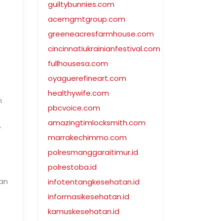
guiltybunnies.com
acemgmtgroup.com
greeneacresfarmhouse.com
cincinnatiukrainianfestival.com
fullhousesa.com
oyaguerefineart.com
healthywife.com
n
pbcvoice.com
amazingtimlocksmith.com
,
marrakechimmo.com
polresmanggaraitimur.id
polrestoba.id
nan
infotentangkesehatan.id
informasikesehatan.id
kamuskesehatan.id