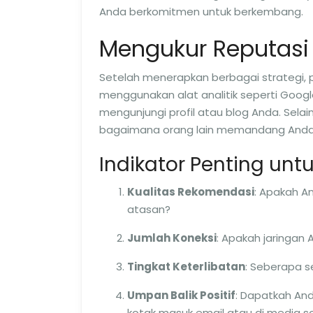
Anda berkomitmen untuk berkembang.
Mengukur Reputasi 
Setelah menerapkan berbagai strategi,
menggunakan alat analitik seperti Goog
mengunjungi profil atau blog Anda. Selai
bagaimana orang lain memandang Anda
Indikator Penting unt
Kualitas Rekomendasi
: Apakah A
atasan?
Jumlah Koneksi
: Apakah jaringa
Tingkat Keterlibatan
: Seberapa s
Umpan Balik Positif
: Dapatkah And
kotak masuk email atau di media so