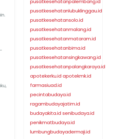
pusatkesehatanpalembang.id
pusatkesehatanlubuklinggau.id
in.
pusatkesehatansolo.id
pusatkesehatanmalang.id
pusatkesehatanmataram.id
pusatkesehatanbima.id
-
pusatkesehatansingkawang.id
pusatkesehatanpalangkaraya.id
apotekerku.id
apotekmk.id
farmasiuad.id
ku,
pecintabudaya.id
ragambudayajatim.id
budayakita.id
senibudaya.id
penikmatbudaya.id
lumbungbudayadermaji.id