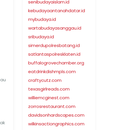
senibudayaislam.id
kebudayaantanahdatar.id
mybudaya.id
wartabudayasanggau.id
sribudaya.id
simerdupolresbatang.id
satlantaspolresklaten.id
buffalogrovechamber.org
eatdrinkdishmpls.com
tau
craftycutz.com
texasgirlreads.com
williemcginest.com
zorrosrestaurant.com
davidsonhardscapes.com
tak
wilkinsactiongraphics.com