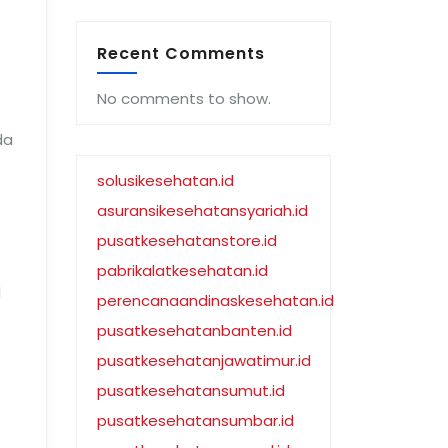
Recent Comments
No comments to show.
da
solusikesehatan.id
asuransikesehatansyariah.id
pusatkesehatanstore.id
pabrikalatkesehatan.id
l
perencanaandinaskesehatan.id
pusatkesehatanbanten.id
pusatkesehatanjawatimur.id
pusatkesehatansumut.id
pusatkesehatansumbar.id