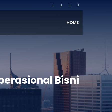
HOME
perasional Bisni