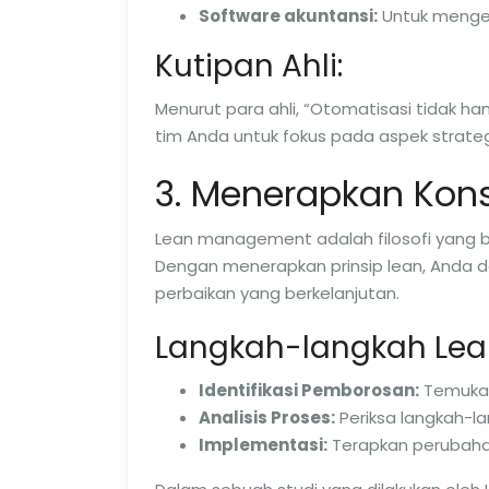
Software akuntansi:
Untuk mengel
Kutipan Ahli:
Menurut para ahli, “Otomatisasi tidak h
tim Anda untuk fokus pada aspek strategi
3. Menerapkan Ko
Lean management adalah filosofi yang 
Dengan menerapkan prinsip lean, Anda 
perbaikan yang berkelanjutan.
Langkah-langkah Le
Identifikasi Pemborosan:
Temukan 
Analisis Proses:
Periksa langkah-l
Implementasi:
Terapkan perubahan