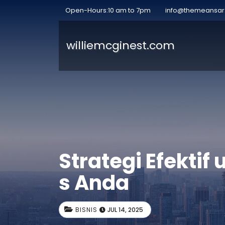
Open-Hours:10 am to 7pm
info@themeansa
williemcginest.com
Strategi Efektif
s Anda
BISNIS
JUL 14, 2025