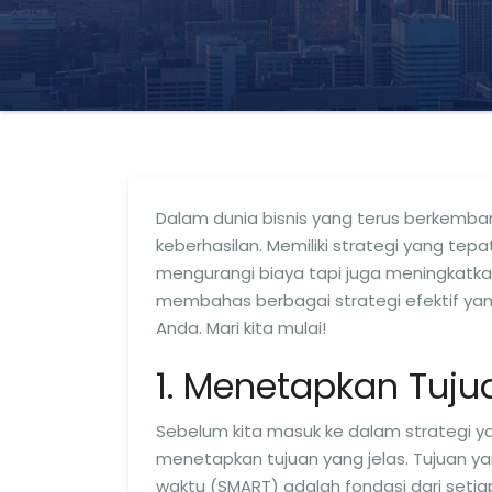
Dalam dunia bisnis yang terus berkemban
keberhasilan. Memiliki strategi yang t
mengurangi biaya tapi juga meningkatkan p
membahas berbagai strategi efektif yan
Anda. Mari kita mulai!
1. Menetapkan Tuju
Sebelum kita masuk ke dalam strategi ya
menetapkan tujuan yang jelas. Tujuan yan
waktu (SMART) adalah fondasi dari setia