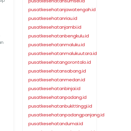
sip
pusatkesehatansumsel.id
pusatkesehatanjawatengah.id
pusatkesehatanriau.id
pusatkesehatanjambi.id
n
pusatkesehatanbengkulu.id
an
pusatkesehatanmaluku.id
pusatkesehatanmalukuutara.id
pusatkesehatangorontalo.id
pusatkesehatansabang.id
pusatkesehatanmedan.id
pusatkesehatanbinjai.id
pusatkesehatanpadang.id
pusatkesehatanbukittinggi.id
pusatkesehatanpadangpanjang.id
pusatkesehatandumai.id