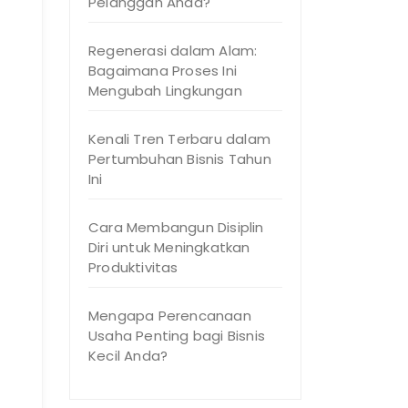
Pelanggan Anda?
Regenerasi dalam Alam:
Bagaimana Proses Ini
Mengubah Lingkungan
Kenali Tren Terbaru dalam
Pertumbuhan Bisnis Tahun
Ini
Cara Membangun Disiplin
Diri untuk Meningkatkan
Produktivitas
Mengapa Perencanaan
Usaha Penting bagi Bisnis
Kecil Anda?