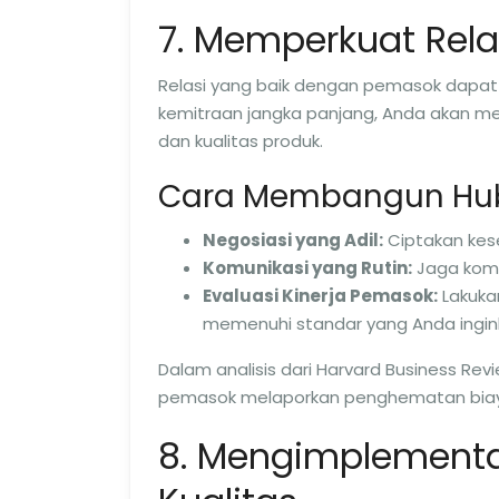
7. Memperkuat Rel
Relasi yang baik dengan pemasok dapat
kemitraan jangka panjang, Anda akan m
dan kualitas produk.
Cara Membangun Hub
Negosiasi yang Adil:
Ciptakan kes
Komunikasi yang Rutin:
Jaga komun
Evaluasi Kinerja Pemasok:
Lakukan
memenuhi standar yang Anda ingin
Dalam analisis dari Harvard Business Re
pemasok melaporkan penghematan biay
8. Mengimplement