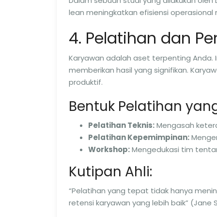
Dalam sebuah studi yang dilakukan oleh 
lean meningkatkan efisiensi operasional
4. Pelatihan dan 
Karyawan adalah aset terpenting Anda.
memberikan hasil yang signifikan. Karya
produktif.
Bentuk Pelatihan yan
Pelatihan Teknis:
Mengasah ketera
Pelatihan Kepemimpinan:
Mengem
Workshop:
Mengedukasi tim tentang
Kutipan Ahli:
“Pelatihan yang tepat tidak hanya mening
retensi karyawan yang lebih baik” (Jane S