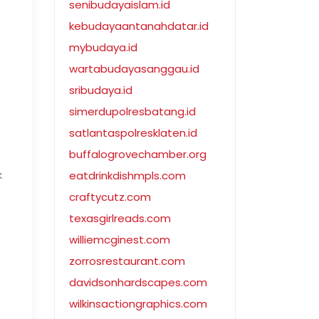
senibudayaislam.id
kebudayaantanahdatar.id
mybudaya.id
wartabudayasanggau.id
sribudaya.id
simerdupolresbatang.id
satlantaspolresklaten.id
buffalogrovechamber.org
k
eatdrinkdishmpls.com
craftycutz.com
texasgirlreads.com
williemcginest.com
zorrosrestaurant.com
davidsonhardscapes.com
wilkinsactiongraphics.com