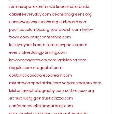
farmasiapotekerumm.id
kabarmataram.id
cakelifeeveryday.com
beansandgreens.org
conservationsolutions.org
curbearth.com
pacificocolombia.org
topfoodish.com
hello-
trove.com
pmigconference.com
lesleyreynolds.com
tomulrichphotos.com
eventfulweddingplanning.com
kowloonbaybrewery.com
lachilenita.com
abgolo.com
oregopilot.com
costaricacasadaretodream.com
myfortworthpodiatrist.com
yogaretreatpro.com
kristenjanephotography.com
sctbrescue.org
srchurch.org
giantrusticpizza.com
conferencecallstomeatballs.com
stmichaelwtby.org
keamananinformasi.id