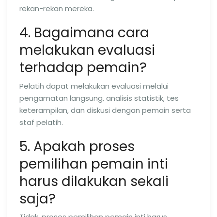
rekan-rekan mereka.
4. Bagaimana cara
melakukan evaluasi
terhadap pemain?
Pelatih dapat melakukan evaluasi melalui
pengamatan langsung, analisis statistik, tes
keterampilan, dan diskusi dengan pemain serta
staf pelatih.
5. Apakah proses
pemilihan pemain inti
harus dilakukan sekali
saja?
Tidak, proses pemilihan pemain inti harus