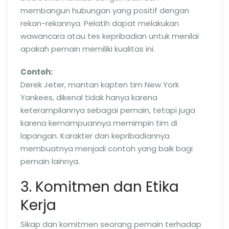
membangun hubungan yang positif dengan
rekan-rekannya. Pelatih dapat melakukan
wawancara atau tes kepribadian untuk menilai
apakah pemain memiliki kualitas ini.
Contoh:
Derek Jeter, mantan kapten tim New York
Yankees, dikenal tidak hanya karena
keterampilannya sebagai pemain, tetapi juga
karena kemampuannya memimpin tim di
lapangan. Karakter dan kepribadiannya
membuatnya menjadi contoh yang baik bagi
pemain lainnya.
3. Komitmen dan Etika
Kerja
Sikap dan komitmen seorang pemain terhadap