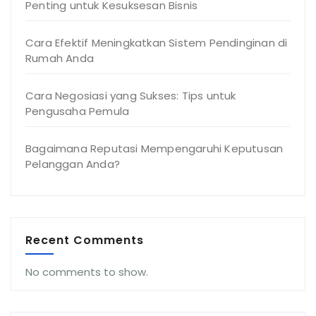
Penting untuk Kesuksesan Bisnis
Cara Efektif Meningkatkan Sistem Pendinginan di
Rumah Anda
Cara Negosiasi yang Sukses: Tips untuk
Pengusaha Pemula
Bagaimana Reputasi Mempengaruhi Keputusan
Pelanggan Anda?
Recent Comments
No comments to show.