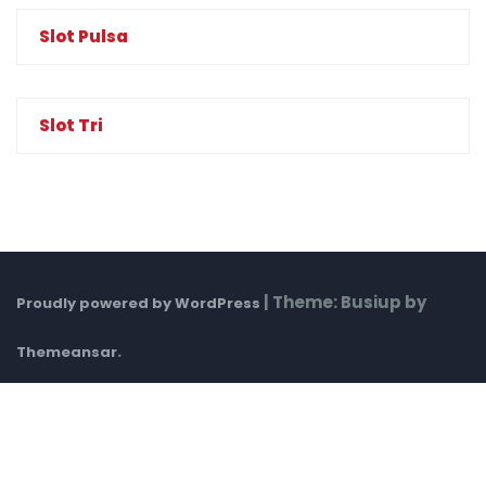
Slot Pulsa
Slot Tri
|
Theme: Busiup by
Proudly powered by WordPress
.
Themeansar