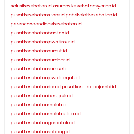
solusikesehatan.id
asuransikesehatansyariah.id
pusatkesehatanstore.id
pabrikalatkesehatan.id
perencanaandinaskesehatan.id
pusatkesehatanbanten.id
pusatkesehatanjawatimur.id
pusatkesehatansumut.id
pusatkesehatansumbar.id
pusatkesehatansumsel.id
pusatkesehatanjawatengah.id
pusatkesehatanriau.id
pusatkesehatanjambi.id
pusatkesehatanbengkulu.id
pusatkesehatanmaluku.id
pusatkesehatanmalukuutara.id
pusatkesehatangorontalo.id
pusatkesehatansabang.id