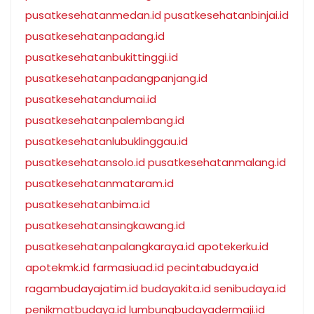
pusatkesehatanmedan.id
pusatkesehatanbinjai.id
pusatkesehatanpadang.id
pusatkesehatanbukittinggi.id
pusatkesehatanpadangpanjang.id
pusatkesehatandumai.id
pusatkesehatanpalembang.id
pusatkesehatanlubuklinggau.id
pusatkesehatansolo.id
pusatkesehatanmalang.id
pusatkesehatanmataram.id
pusatkesehatanbima.id
pusatkesehatansingkawang.id
pusatkesehatanpalangkaraya.id
apotekerku.id
apotekmk.id
farmasiuad.id
pecintabudaya.id
ragambudayajatim.id
budayakita.id
senibudaya.id
penikmatbudaya.id
lumbungbudayadermaji.id