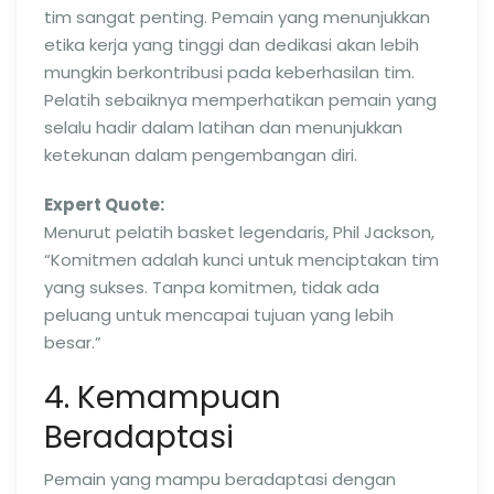
tim sangat penting. Pemain yang menunjukkan
etika kerja yang tinggi dan dedikasi akan lebih
mungkin berkontribusi pada keberhasilan tim.
Pelatih sebaiknya memperhatikan pemain yang
selalu hadir dalam latihan dan menunjukkan
ketekunan dalam pengembangan diri.
Expert Quote:
Menurut pelatih basket legendaris, Phil Jackson,
“Komitmen adalah kunci untuk menciptakan tim
yang sukses. Tanpa komitmen, tidak ada
peluang untuk mencapai tujuan yang lebih
besar.”
4. Kemampuan
Beradaptasi
Pemain yang mampu beradaptasi dengan