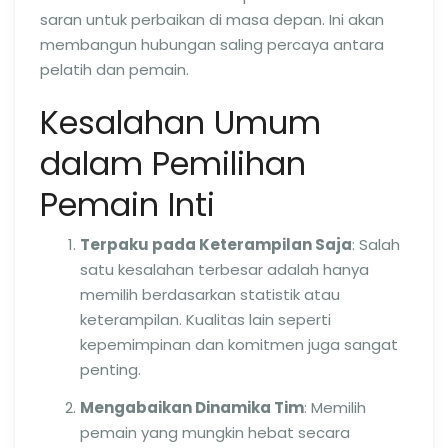
saran untuk perbaikan di masa depan. Ini akan
membangun hubungan saling percaya antara
pelatih dan pemain.
Kesalahan Umum
dalam Pemilihan
Pemain Inti
Terpaku pada Keterampilan Saja
: Salah
satu kesalahan terbesar adalah hanya
memilih berdasarkan statistik atau
keterampilan. Kualitas lain seperti
kepemimpinan dan komitmen juga sangat
penting.
Mengabaikan Dinamika Tim
: Memilih
pemain yang mungkin hebat secara