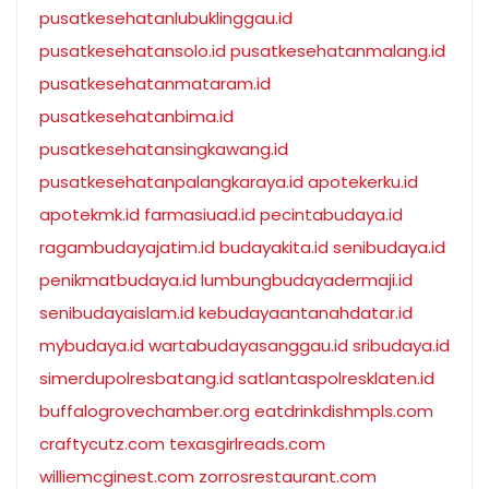
pusatkesehatanlubuklinggau.id
pusatkesehatansolo.id
pusatkesehatanmalang.id
pusatkesehatanmataram.id
pusatkesehatanbima.id
pusatkesehatansingkawang.id
pusatkesehatanpalangkaraya.id
apotekerku.id
apotekmk.id
farmasiuad.id
pecintabudaya.id
ragambudayajatim.id
budayakita.id
senibudaya.id
penikmatbudaya.id
lumbungbudayadermaji.id
senibudayaislam.id
kebudayaantanahdatar.id
mybudaya.id
wartabudayasanggau.id
sribudaya.id
simerdupolresbatang.id
satlantaspolresklaten.id
buffalogrovechamber.org
eatdrinkdishmpls.com
craftycutz.com
texasgirlreads.com
williemcginest.com
zorrosrestaurant.com