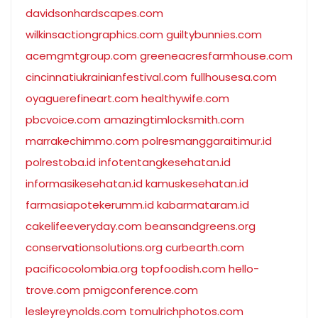
davidsonhardscapes.com
wilkinsactiongraphics.com
guiltybunnies.com
acemgmtgroup.com
greeneacresfarmhouse.com
cincinnatiukrainianfestival.com
fullhousesa.com
oyaguerefineart.com
healthywife.com
pbcvoice.com
amazingtimlocksmith.com
marrakechimmo.com
polresmanggaraitimur.id
polrestoba.id
infotentangkesehatan.id
informasikesehatan.id
kamuskesehatan.id
farmasiapotekerumm.id
kabarmataram.id
cakelifeeveryday.com
beansandgreens.org
conservationsolutions.org
curbearth.com
pacificocolombia.org
topfoodish.com
hello-
trove.com
pmigconference.com
lesleyreynolds.com
tomulrichphotos.com