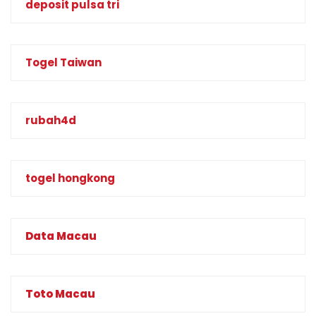
deposit pulsa tri
Togel Taiwan
rubah4d
togel hongkong
Data Macau
Toto Macau