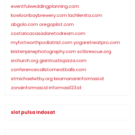
eventfulweddingplanning.com
kowloonbaybrewery.com
lachilenita.com
abgolo.com
oregopilot.com
costaricacasadaretodream.com
myfortworthpodiatrist.com
yogaretreatpro.com
kristenjanephotography.com
sctbrescue.org
srchurch.org
giantrusticpizza.com
conferencecallstomeatballs.com
stmichaelwtby.org
keamananinformasi.id
zonainformasi.id
informasi123.id
slot pulsa Indosat